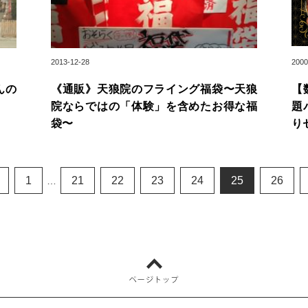
2013-12-28
2000
んの
《通販》天狼院のフライング福袋〜天狼
【
院ならではの「体験」を含めたお得な福
題
袋〜
り
1
21
22
23
24
25
26
…