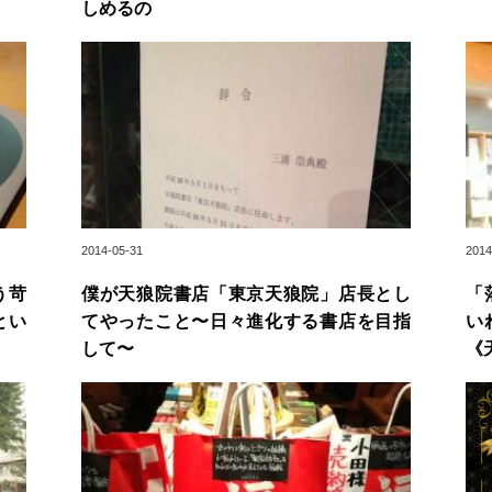
しめるの
2014-05-31
2014
う苛
僕が天狼院書店「東京天狼院」店長とし
「
とい
てやったこと〜日々進化する書店を目指
い
して〜
《