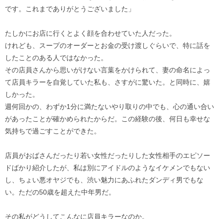
です。これまでありがとうございました」
たしかにお店に行くとよく顔を合わせていた人だった。
けれども、スープのオーダーとお金の受け渡しぐらいで、特に話を
したことのある人ではなかった。
その店員さんから思いがけない言葉をかけられて、妻の命名によっ
て店員キラーを自覚していた私も、さすがに驚いた。と同時に、嬉
しかった。
週何回かの、わずか1分に満たないやり取りの中でも、心の通い合い
があったことが確かめられたからだ。この経験の後、何日も幸せな
気持ちで過ごすことができた。
店員がおばさんだったり若い女性だったりした女性相手のエピソー
ドばかり紹介したが、私は別にアイドルのようなイケメンでもない
し、ちょい悪オヤジでも、渋い魅力にあふれたダンディ男でもな
い。ただの50歳を超えた中年男だ。
その私がどうしてこんなに店員キラーなのか。