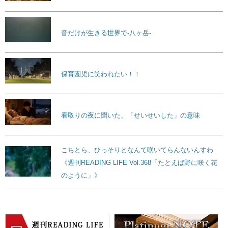
音だけが生きる世界で-八ヶ岳-
保育園児に笑われたい！！
看取りの夜に聞いた、「せいせいした」の意味
こちとら、ひっそりとなんて咲いてらんないんすわ
《週刊READING LIFE Vol.368「たとえば野に咲く花
のように」》