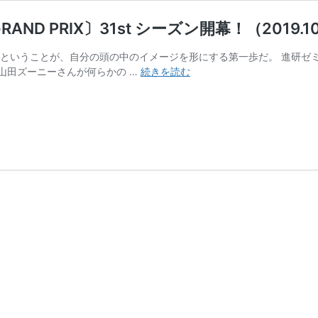
D PRIX〕31st シーズン開幕！（2019.10.2
」ということが、自分の頭の中のイメージを形にする第一歩だ。 進研ゼ
天
山田ズーニーさんが何らかの …
続きを読む
狼
院
メ
デ
ィ
ア
グ
ラ
ン
プ
リ
〔TENRO-
IN
GRAND
PRIX〕
31st