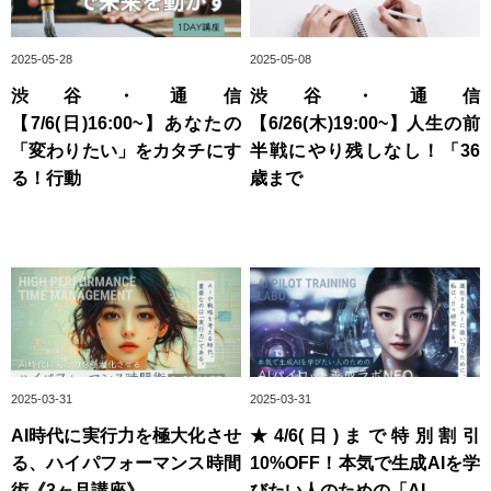
2025-05-28
2025-05-08
渋谷・通信
渋谷・通信
【7/6(日)16:00~】あなたの
【6/26(木)19:00~】人生の前
「変わりたい」をカタチにす
半戦にやり残しなし！「36
る！行動
歳まで
2025-03-31
2025-03-31
AI時代に実行力を極大化させ
★4/6(日)まで特別割引
る、ハイパフォーマンス時間
10%OFF！本気で生成AIを学
術《3ヶ月講座》
びたい人のための「AI