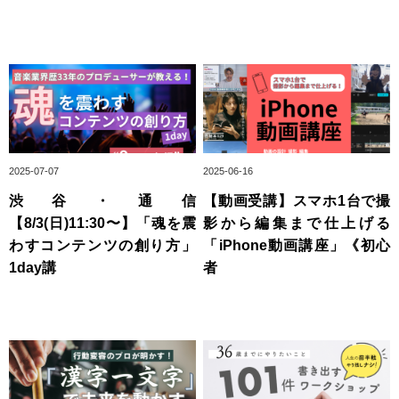
2025-07-07
2025-06-16
渋谷・通信
【動画受講】スマホ1台で撮
【8/3(日)11:30〜】「魂を震
影から編集まで仕上げる
わすコンテンツの創り方」
「iPhone動画講座」《初心
1day講
者