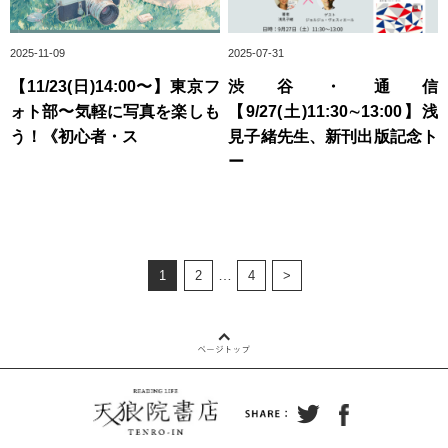
2025-11-09
2025-07-31
【11/23(日)14:00〜】東京フ
渋谷・通信
ォト部〜気軽に写真を楽しも
【9/27(土)11:30∼13:00】浅
う！《初心者・ス
見子緒先生、新刊出版記念ト
ー
…
1
2
4
>