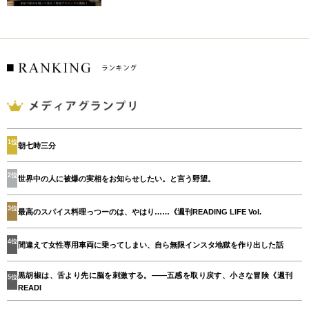
1位
朝七時三分
2位
世界中の人に被爆の実相をお知らせしたい。と言う野望。
3位
最高のスパイス料理っつーのは、やはり……《週刊READING LIFE Vol.
4位
間違えて女性専用車両に乗ってしまい、自ら無限インスタ地獄を作り出した話
黒胡椒は、舌より先に脳を刺激する。——五感を取り戻す、小さな冒険《週刊
5位
READI