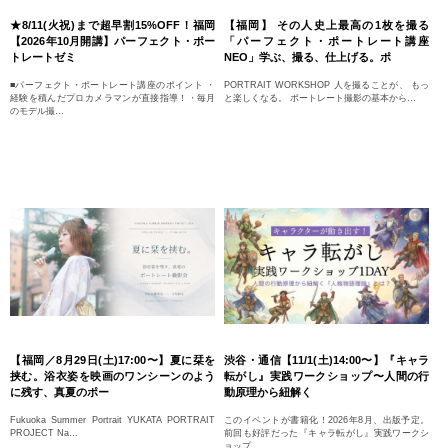
★8/11(火祝)まで超早割15%OFF！福岡
【福岡】 その人史上最高の1枚を撮る
【2026年10月開講】パーフェクト・ポー
「パーフェクト・ポートレート講座
トレートゼミ
NEO」学ぶ、撮る、仕上げる。ポ
■パーフェクト・ポートレート講座のポイント ・
PORTRAIT WORKSHOP 人を撮ることが、 もっ
経験を積んだプロカメラマンが直接指導！・毎月
と楽しくなる。 ポートレート撮影の基本から
…
のモデル撮
…
【福岡／8月29日(土)17:00〜】夏に栞を
渋谷・通信【11/1(土)14:00〜】『キャラ
挟む。浴衣姿を映画のワンシーンのよう
転がし』実践ワークショップ〜人間の行
に残す、真夏のポー
動原理から紐解く
Fukuoka Summer Portrait YUKATA PORTRAIT
このイベントが書籍化！2026年8月、出版予定。
PROJECT Na
…
前回も好評だった『キャラ転がし』実践ワークシ
ョップ
…