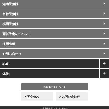
湘南天狼院
京都天狼院
福岡天狼院
【名古屋】天狼院フェスタ｜夏祭り〜飲
南池袋【8/12(水)19:30〜】書店落語〜８
開催予定のイベント
んで食べて語り合う、天狼院の飲み会！
月回：『竹の水仙』他（出演：立川小談
《軽食付き／初参加大歓迎》
志 ）《天狼院落
採用情報
ONE NIGHT ONLY 本屋で、飲む夏。 昼は静かな
毎度御世話に為ります。 『天狼院・書店落語』席
書店が、この夜だけ、提灯の灯る飲み処に変わ
…
亭・山田で御座います。 兎角、 「落語を生で聴
お問い合わせ
いて
…
記事
体験
ON-LINE STORE
アクセス
お問い合わせ
© 天狼院書店. all rights reserved.