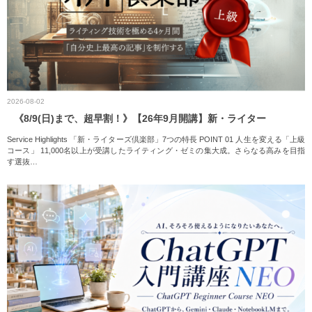
2026-08-02
《8/9(日)まで、超早割！》【26年9月開講】新・ライター
Service Highlights 「新・ライターズ倶楽部」7つの特長 POINT 01 人生を変える「上級
コース」 11,000名以上が受講したライティング・ゼミの集大成。さらなる高みを目指
す選抜
…