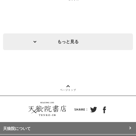
もっと見る
【京都】納涼！怪談読書会〜京都で一番
旅するブックラブ／BOOK Love-恋愛目
「涼しい」 夜を《初めての方・おひと
的読書会・特別企画！ー湘南編ー《39歳
りさま大歓迎》
以下限定》
2026.8.22 SAT｜18:00–20:00 U-29｜定員10名 怖
恋愛目的読書会 BOOKLove 特別企画 旅するブッ
い話が、 きっと“好き”
…
クラブ ― 湘南編 ― 本がつないだ出会いを、
…
天狼院について