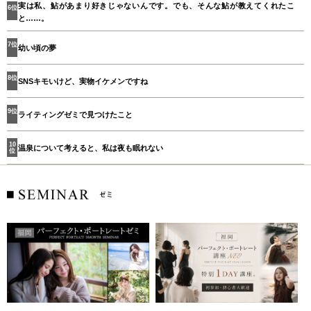
実は私、鮎があまり好きじゃないんです。でも、そんな鮎が教えてくれたこ
6位
と……。
7位
幼い頃の夢
8位
SNSキモいけど、実物イケメンですね
9位
ライティングゼミで見つけたこと
10
温泉について考えると、私は夜も眠れない
位