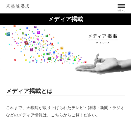
メディア掲載
メディア掲載とは
これまで、天狼院が取り上げられたテレビ・雑誌・新聞・ラジオ
などのメディア情報は、こちらからご覧ください。