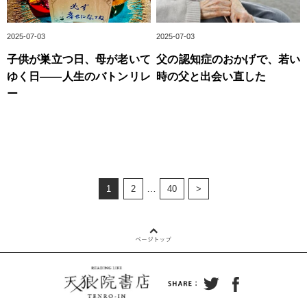
2025-07-03
2025-07-03
子供が巣立つ日、母が老いて
父の認知症のおかげで、若い
ゆく日――人生のバトンリレ
時の父と出会い直した
ー
…
1
2
40
>