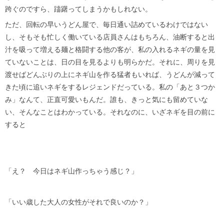
跨ぐのですら、躊躇ってしまうかもしれない。
ただ、回転の早いうどん屋で、毎日通い詰めているわけではない
し、そもそも忙しく働いている店員さんはもちろん、油断すると出
汁を吸って増える麺と格闘する他の客が、私の入れるネギの量を見
ていないことは、日の目を見るよりも明らかだ。それに、周りを見
渡せばどんぶりの上にネギ山を作る猛者もいれば、うどんが減って
きた頃に追いネギをするレジェンドだっている。私の「あと３つか
み」なんて、正直可愛いもんだ。誰も、きっと気にも留めていな
い、そんなことはわかっている。それなのに、いざネギを目の前に
すると
「え？ 今日はネギ山作っちゃう感じ？」
「いい歳した大人の女性がそれで良いのか？」