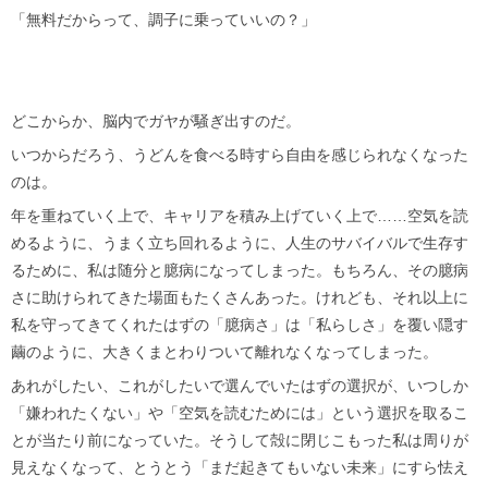
「無料だからって、調子に乗っていいの？」
どこからか、脳内でガヤが騒ぎ出すのだ。
いつからだろう、うどんを食べる時すら自由を感じられなくなった
のは。
年を重ねていく上で、キャリアを積み上げていく上で……空気を読
めるように、うまく立ち回れるように、人生のサバイバルで生存す
るために、私は随分と臆病になってしまった。もちろん、その臆病
さに助けられてきた場面もたくさんあった。けれども、それ以上に
私を守ってきてくれたはずの「臆病さ」は「私らしさ」を覆い隠す
繭のように、大きくまとわりついて離れなくなってしまった。
あれがしたい、これがしたいで選んでいたはずの選択が、いつしか
「嫌われたくない」や「空気を読むためには」という選択を取るこ
とが当たり前になっていた。そうして殻に閉じこもった私は周りが
見えなくなって、とうとう「まだ起きてもいない未来」にすら怯え