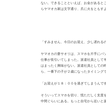
ない。できることといえば、お金があると
らヤマオカ家は文字通り、爪に火をともす
「すみません、今日のお迎え、少し遅れる
ヤマオカの妻サオリは、スマホを片手にパ
仕事が長引いてしまった。派遣社員として
はまったく興味がない。派遣社員としての
ら、一番下の子が２歳になったタイミング
「お迎えが１８：００を過ぎてしまうんで
そういってスマホを切り、慌ただしく支度
中間ぐらいにある。もっと自宅から近いと