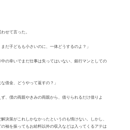
震わせて言った。
 まだ子どもも小さいのに、一体どうするのよ？」
幸中の幸いでまだ仕事は失ってはいない、銀行マンとしての
大な借金、どうやって返すの？」
えず、僕の両親やきみの両親から、借りられるだけ借りよ
だ解決策がこれしかなかったというのも情けない。しかし、
どの袖を振ってもお給料以外の収入などは入ってくるアテは