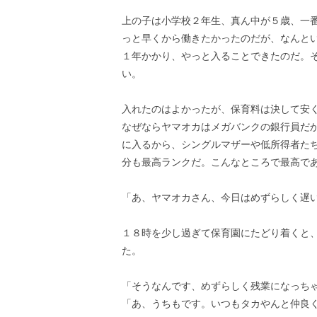
上の子は小学校２年生、真ん中が５歳、一
っと早くから働きたかったのだが、なんと
１年かかり、やっと入ることできたのだ。
い。
入れたのはよかったが、保育料は決して安
なぜならヤマオカはメガバンクの銀行員だ
に入るから、シングルマザーや低所得者た
分も最高ランクだ。こんなところで最高で
「あ、ヤマオカさん、今日はめずらしく遅
１８時を少し過ぎて保育園にたどり着くと
た。
「そうなんです、めずらしく残業になっち
「あ、うちもです。いつもタカやんと仲良