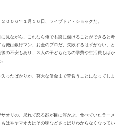
。２００６年１月１６日、ライブドア・ショックだ。
目に見ながら、これなら俺でも楽に儲けることができると考
ても俺は銀行マン、お金のプロだ、失敗するはずがない、と
老後の不安もあり、３人の子どもたちの学費や生活費もばか
た。
を失ったばかりか、莫大な借金まで背負うことになってしま
妻サオリの、呆れて怒る顔が目に浮かぶ。食べていたラーメ
、もはやヤマオカはその味などさっぱりわからなくなってい