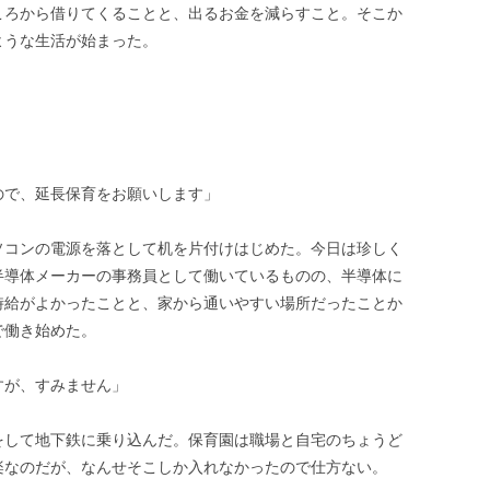
ころから借りてくることと、出るお金を減らすこと。そこか
ような生活が始まった。
ので、延長保育をお願いします」
ソコンの電源を落として机を片付けはじめた。今日は珍しく
半導体メーカーの事務員として働いているものの、半導体に
時給がよかったことと、家から通いやすい場所だったことか
で働き始めた。
すが、すみません」
をして地下鉄に乗り込んだ。保育園は職場と自宅のちょうど
楽なのだが、なんせそこしか入れなかったので仕方ない。