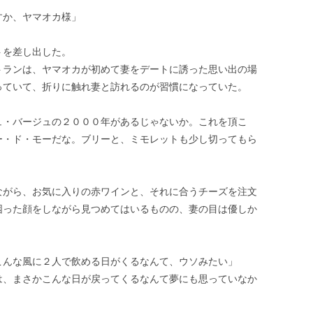
すか、ヤマオカ様」
トを差し出した。
トランは、ヤマオカが初めて妻をデートに誘った思い出の場
っていて、折りに触れ妻と訪れるのが習慣になっていた。
ュ・バージュの２０００年があるじゃないか。これを頂こ
ー・ド・モーだな。ブリーと、ミモレットも少し切ってもら
ながら、お気に入りの赤ワインと、それに合うチーズを注文
困った顔をしながら見つめてはいるものの、妻の目は優しか
こんな風に２人で飲める日がくるなんて、ウソみたい」
は、まさかこんな日が戻ってくるなんて夢にも思っていなか