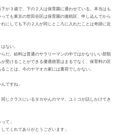
番下が３歳で、下の２人は保育園に通わせている。本当はも
いっても東京の世田谷区は保育園の激戦区、申し込んでから
それにしても下の２人が同じところに入れたことは奇跡に近
くはない。
からだ。給料は普通のサラリーマンの中ではかなりいい部類
ちが受けることができる優遇措置はまるでなく、保育料の区
あることは、今のヤマオカ家には重荷でしかない。
いんですね」
、同じクラスにいるタカやんのママ、ユミコが話しかけてき
ゃって」
くしてくれてありがとうございます」