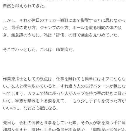
自然と鍛えられてきた。
しかし、それが休日のサッカー観戦にまで影響するとは思わなかっ
た。選手の走り方、ジャンプの仕方、ボールを蹴る瞬間の体の傾
き。無意識のうちに、私は「評価」の目で画面を見つめていた。
そこでハッとした。これは、職業病だ。
作業療法士としての視点は、仕事を離れても簡単にはオフにならな
い。友人と街を歩いていると、すれ違う人の歩行パターンが気にな
ってしまう。カフェで隣に座った人がカップを持つ手の動きに目が
いく。家族が階段を上る姿を見て、「もう少し手すりを使った方が
いいのに」などと心配になる。
先日も、会社の同僚と食事をしていた際、その人が箸を持つ手に違
和感を覚えた。微妙に手首の角度が不自然で、「腱鞘炎の兆候があ