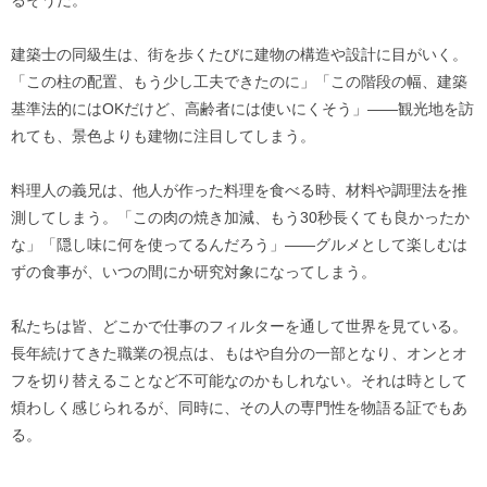
るそうだ。
建築士の同級生は、街を歩くたびに建物の構造や設計に目がいく。
「この柱の配置、もう少し工夫できたのに」「この階段の幅、建築
基準法的にはOKだけど、高齢者には使いにくそう」——観光地を訪
れても、景色よりも建物に注目してしまう。
料理人の義兄は、他人が作った料理を食べる時、材料や調理法を推
測してしまう。「この肉の焼き加減、もう30秒長くても良かったか
な」「隠し味に何を使ってるんだろう」——グルメとして楽しむは
ずの食事が、いつの間にか研究対象になってしまう。
私たちは皆、どこかで仕事のフィルターを通して世界を見ている。
長年続けてきた職業の視点は、もはや自分の一部となり、オンとオ
フを切り替えることなど不可能なのかもしれない。それは時として
煩わしく感じられるが、同時に、その人の専門性を物語る証でもあ
る。