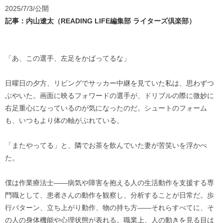
2025/7/3/公開
記事：内山遼太（READING LIFE編集部 ライターズ倶楽部）
「あ、この選手、左足をかばってるな」
日曜日の夕方、リビングでサッカー中継を見ていた私は、思わずつ
ぶやいた。画面に映るフォワードの選手が、ドリブルの際に微妙に
右足重心になっているのが気になったのだ。シュートのフォーム
も、いつもより体の軸がぶれている。
「またやってる」と、隣でお茶を飲んでいた妻が苦笑いを浮かべ
た。
僕は作業療法士——病気や障害を抱える人の生活動作を支援する専
門職として、患者さんの動作を観察し、分析することが日常だ。歩
行パターン、立ち上がり動作、物の持ち方——それらすべてに、そ
の人の身体機能や心理状態が表れる。職業上、人の動きを見る目は