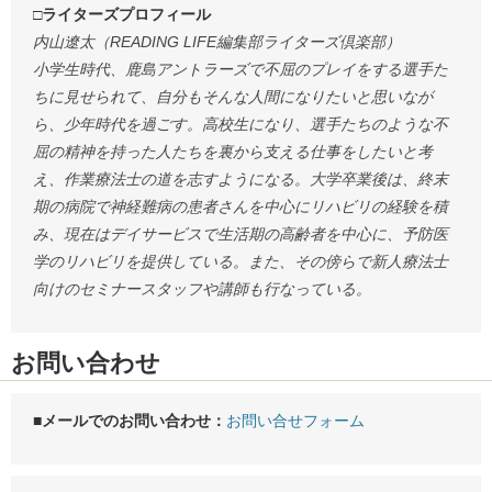
□ライターズプロフィール
内山遼太（READING LIFE編集部ライターズ倶楽部）
小学生時代、鹿島アントラーズで不屈のプレイをする選手た
ちに見せられて、自分もそんな人間になりたいと思いなが
ら、少年時代を過ごす。高校生になり、選手たちのような不
屈の精神を持った人たちを裏から支える仕事をしたいと考
え、作業療法士の道を志すようになる。大学卒業後は、終末
期の病院で神経難病の患者さんを中心にリハビリの経験を積
み、現在はデイサービスで生活期の高齢者を中心に、予防医
学のリハビリを提供している。また、その傍らで新人療法士
向けのセミナースタッフや講師も行なっている。
お問い合わせ
■メールでのお問い合わせ：
お問い合せフォーム