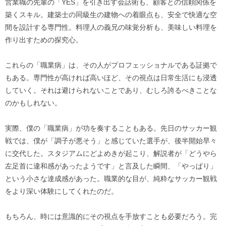
営業職の先輩の「YES」を引き出す会話術も、顧客との信頼関係を
築くスキル。建築士の同級生の建物への着眼点も、安全で快適な空
間を設計する専門性。料理人の義兄の味覚分析も、美味しい料理を
作り出すための探究心。
これらの「職業病」は、その人がプロフェッショナルである証拠で
もある。専門性が高ければ高いほど、その視点は日常生活にも浸透
していく。それは避けられないことであり、むしろ誇るべきことな
のかもしれない。
実際、僕の「職業病」が功を奏することもある。先日のサッカー観
戦では、僕が「調子が悪そう」と感じていた選手が、後半開始早々
に交代した。スタジアムにどよめきが起こり、解説者が「どうやら
左足首に違和感があったようです」と言及した瞬間、「やっぱり」
という小さな達成感があった。職業的な目が、純粋なサッカー観戦
をより深い体験にしてくれたのだ。
もちろん、時には意識的にその視点を手放すことも必要だろう。完