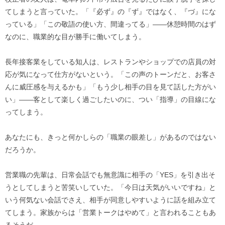
てしまうと言っていた。「『必ず』の『ず』ではなく、『づ』にな
っている」「この敬語の使い方、間違ってる」——休憩時間のはず
なのに、職業的な目が勝手に働いてしまう。
長年接客業をしている知人は、レストランやショップでの店員の対
応が気になって仕方がないという。「この声のトーンだと、お客さ
んに威圧感を与えるかも」「もう少し相手の目を見て話した方がい
い」——客として楽しく過ごしたいのに、つい「指導」の目線にな
ってしまう。
あなたにも、きっと何かしらの「職業の眼差し」があるのではない
だろうか。
営業職の先輩は、日常会話でも無意識に相手の「YES」を引き出そ
うとしてしまうと苦笑いしていた。「今日は天気がいいですね」と
いう何気ない会話でさえ、相手が同意しやすいように話を組み立て
てしまう。家族からは「営業トークはやめて」と言われることもあ