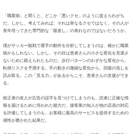
「職業病」と聞くと、どこか「悪いクセ」のように捉えられがち
だ。しかし、考えてみれば、それは単なるクセではなく、その人が
長年培ってきた専門的な「眼差し」の表れなのではないだろうか。
僕がサッカー観戦で選手の動作を分析してしまうのは、確かに職業
病かもしれない。しかし、その目は患者さんの小さな変化を見逃さ
ないために鍛えられたものだ。歩行パターンのわずかな変化から、
転倒リスクを予測する。手の動きの微細な変化から、回復の兆しを
読み取る。この「見る力」があるからこそ、患者さんの支援ができ
る。
校正者の友人が広告の誤字を見つけてしまうのも、読者に正確な情
報を届けるために培われた能力だ。接客業の知人が他の店員の対応
を評価してしまうのも、お客様に最高のサービスを提供するための
感性が磨かれた結果だ。