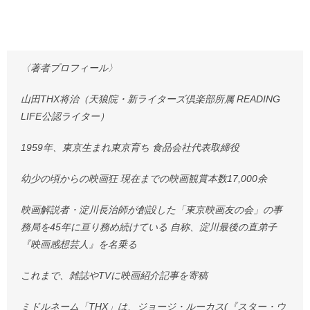
〈著者プロフィール〉
山田THX将治（天狼院・新ライターズ倶楽部所属 READING
LIFE公認ライター）
1959年、東京生まれ東京育ち 食品会社代表取締役
幼少の頃からの映画狂 現在までの映画観賞本数17,000余
映画解説者・淀川長治師が創設した「東京映画友の会」の事
務局を45年に亘り務め続けている 自称、淀川最後の直弟子
『映画感想芸人』を名乗る
これまで、雑誌やTVに映画紹介記事を寄稿
ミドルネーム「THX」は、ジョージ・ルーカス(『スター・ウ