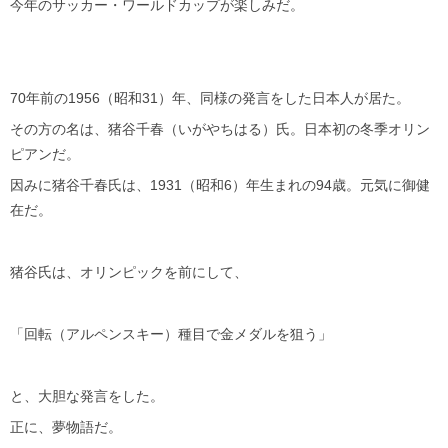
今年のサッカー・ワールドカップが楽しみだ。
70年前の1956（昭和31）年、同様の発言をした日本人が居た。
その方の名は、猪谷千春（いがやちはる）氏。日本初の冬季オリン
ピアンだ。
因みに猪谷千春氏は、1931（昭和6）年生まれの94歳。元気に御健
在だ。
猪谷氏は、オリンピックを前にして、
「回転（アルペンスキー）種目で金メダルを狙う」
と、大胆な発言をした。
正に、夢物語だ。