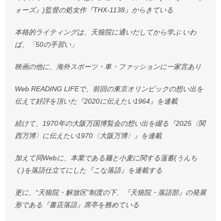
ォーズ』)監督の処女作『THX-1138』からきている
本格的ライティングは、天狼院に通いだしてから学ぶ いわ
ば、「50の手習い」
映画の他に、海外スポーツ・車・ファッションに一家言あり
Web READING LIFEで、前回の東京オリンピックの想い出を
伝えて好評を頂いた『2020に伝えたい1964』を連載
続けて、1970年の大阪万国博覧会の想い出を綴る『2025〈関
西万博〉に伝えたい1970〈大阪万博〉』を連載
加えて同Webに、本業である麺と小麦に関する薀蓄(うんち
く)を落語仕立てにした『こな落語』を連載する
更に、“天狼院・解放区”制度の下、『天狼院・落語部』の発展
形である『書店落語』席亭を務めている