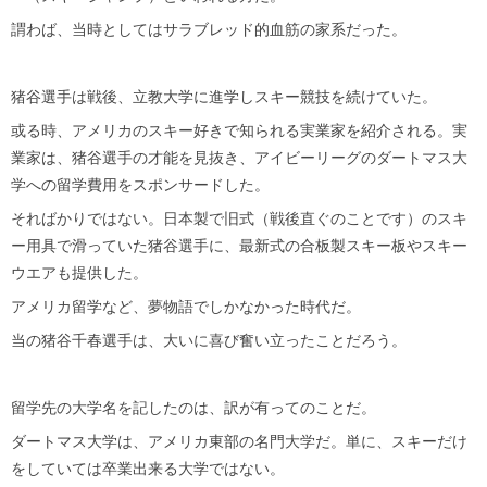
謂わば、当時としてはサラブレッド的血筋の家系だった。
猪谷選手は戦後、立教大学に進学しスキー競技を続けていた。
或る時、アメリカのスキー好きで知られる実業家を紹介される。実
業家は、猪谷選手の才能を見抜き、アイビーリーグのダートマス大
学への留学費用をスポンサードした。
そればかりではない。日本製で旧式（戦後直ぐのことです）のスキ
ー用具で滑っていた猪谷選手に、最新式の合板製スキー板やスキー
ウエアも提供した。
アメリカ留学など、夢物語でしかなかった時代だ。
当の猪谷千春選手は、大いに喜び奮い立ったことだろう。
留学先の大学名を記したのは、訳が有ってのことだ。
ダートマス大学は、アメリカ東部の名門大学だ。単に、スキーだけ
をしていては卒業出来る大学ではない。