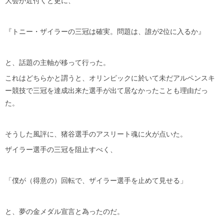
大会が近付くと更に、
『トニー・ザイラーの三冠は確実。問題は、誰が2位に入るか』
と、話題の主軸が移って行った。
これはどちらかと謂うと、オリンピックに於いて未だアルペンスキ
ー競技で三冠を達成出来た選手が出て居なかったことも理由だっ
た。
そうした風評に、猪谷選手のアスリート魂に火が点いた。
ザイラー選手の三冠を阻止すべく、
「僕が（得意の）回転で、ザイラー選手を止めて見せる」
と、夢の金メダル宣言と為ったのだ。