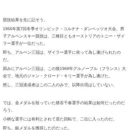
競技結果を先に記そう。
1956年第7回冬季オリンピック・コルチナ・ダンペッツオ大会、男
子アルペンスキー競技は、三種目ともオーストリアのトニー・ザイ
ラー選手が一位だった。
即ち、アルペン三冠は、ザイラー選手に依って為し遂げられたの
だ。
因みにアルペン三冠は、この後1968年グルノーブル（フランス）大
会で、地元のジャン・クロード・キリー選手が為し遂げた。
然し、三冠達成者はこの二人のみで、以降出現はしていない。
では、金メダルを狙っていた猪谷千春選手の結果は如何だったのだ
ろう。
小柄な選手には有利とされて居た回転で、二位に入ったのだ。
即ち、銀メダルを獲得したのだった。