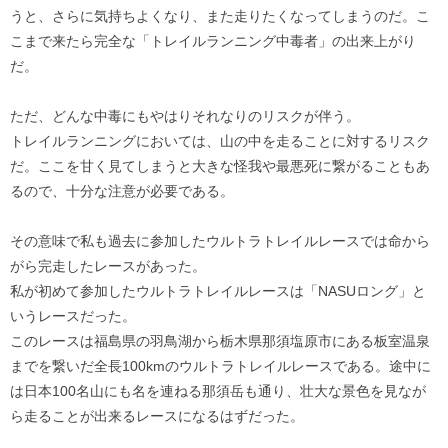
うと、さらに気持ちよくなり、また走りたくなってしまうのだ。こ
こまで来たら完全な「トレイルランニング中毒者」の出来上がり
だ。
ただ、どんな中毒にもやはりそれなりのリスクが伴う。
トレイルランニングにおいては、山の中を走ることに対するリスク
だ。ここを甘く見てしまうと大きな怪我や最悪死に繋がることもあ
るので、十分な注意が必要である。
その意味で私も過去に参加したウルトラトレイルレースでは命から
がら完走したレースがあった。
私が初めて参加したウルトラトレイルレースは「NASUロング」と
いうレースだった。
このレースは福島県の羽鳥湖から栃木県那須塩原市にある板室温泉
までを繋いだ全長100kmのウルトラトレイルレースである。途中に
は日本100名山にも名を連ねる那須岳も通り、壮大な景色を見なが
ら走ることが出来るレースになるはずだった。