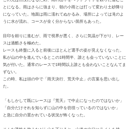
とになる。雨はさらに強まり、朝の小雨とは打って変わり土砂降り
になっていた。地面は雨に濡れてぬかるみ、場所によっては滝のよ
うに水が流れ、コースが全く分からない箇所もあった。
目印を頼りに進むが、雨で視界が悪く、さらに気温が下がり、レー
スは過酷さを極めた。
レースも終盤に入ると前後にほとんど選手の姿が見えなくなった。
私が山の中を進んでいるとこの1時間半、誰とも会っていないことに
気が付いた。通常のレースで1時間以上誰とも会わないことなんてま
ずない。
この時、私は頭の中で「雨天決行、荒天中止」の言葉を思い出し
た。
「もしかして既にレースは『荒天』で中止になったのではないか」
「自分だけそれを知らずに山の中を彷徨っているのではないか」
と急に自分の置かれている状況が怖くなった。