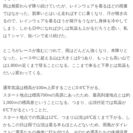
雨は相変わらず降り続けていたが、レインウェアを着るほどの雨量
ではなかった。肌寒いとはいえ走ればすぐに暑くなり、汗が噴き出
るので、レインウェアを着るほうが発汗をうながし身体を冷やして
しまう。しかも日中になれば少しは気温も上がるだろうと思い、私
はＴシャツ、短パンで走り続けた。
ところがレースが進むにつれて、雨はどんどん強くなり、本降りと
なった。レース中に超える山は大きくは5つあり、もっとも高い山で
は1,800ｍ近くまで登ることになる。ここまで来ると下界とは気温も
だいぶ変わってくる。
通常気温は標高が100m上昇するごとに0.6℃下がる。
スタート地点は標高700mの高原にあったため、最高到達地点とは約
1,000ｍの標高差ということになる。つまり、山頂付近では気温が
6℃下がるということだ。
スタート地点での気温は12℃。つまり山頂は6℃近くまで下がる。し
かもこの日は雨で山頂は遮る木もほとんどないため、雨風がダイレ
クトに選手たちの身体に打ち付ける。そのため選手たちの体感温度