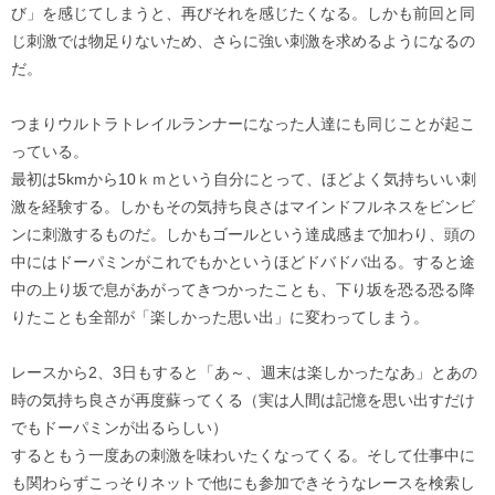
び」を感じてしまうと、再びそれを感じたくなる。しかも前回と同
じ刺激では物足りないため、さらに強い刺激を求めるようになるの
だ。
つまりウルトラトレイルランナーになった人達にも同じことが起こ
っている。
最初は5kmから10ｋｍという自分にとって、ほどよく気持ちいい刺
激を経験する。しかもその気持ち良さはマインドフルネスをビンビ
ンに刺激するものだ。しかもゴールという達成感まで加わり、頭の
中にはドーパミンがこれでもかというほどドバドバ出る。すると途
中の上り坂で息があがってきつかったことも、下り坂を恐る恐る降
りたことも全部が「楽しかった思い出」に変わってしまう。
レースから2、3日もすると「あ～、週末は楽しかったなあ」とあの
時の気持ち良さが再度蘇ってくる（実は人間は記憶を思い出すだけ
でもドーパミンが出るらしい）
するともう一度あの刺激を味わいたくなってくる。そして仕事中に
も関わらずこっそりネットで他にも参加できそうなレースを検索し