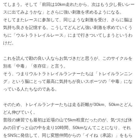
てしまう。そして「前回は10km走れたから、次はもう少し長いレー
スに出てみようかな」とさらに強い刺激を求めるようになる。
そしてまたレースに参加して、同じような刺激を受け、さらに脳は
気持ち良さを記憶する。こうしてどんどん強い刺激を求めていくう
ちに「ウルトラトレイルレース」にまで行きついてしまうというわ
けだ。
これを読んで勘の良い人ならお気づきだと思うが、このサイクルを
別名「中毒」「依存症」と言う。
そう、つまりウルトラトレイルランナーたちは「トレイルランニン
グ」という脳にとって最高に気持ちが良いスポーツの「中毒」にな
っている人たちなのである。
そのため、トレイルランナーたちは走る距離が30km、50kmとどん
どん伸びていく。
普段の練習でも最初は近場の山で5km程度だったのが、気づけば休
みの日ずっと山の中を走り10時間、50kmなんてことになり、それ
をSNSに発信して、同じ変態仲間からの「イイね（承認）」をもら