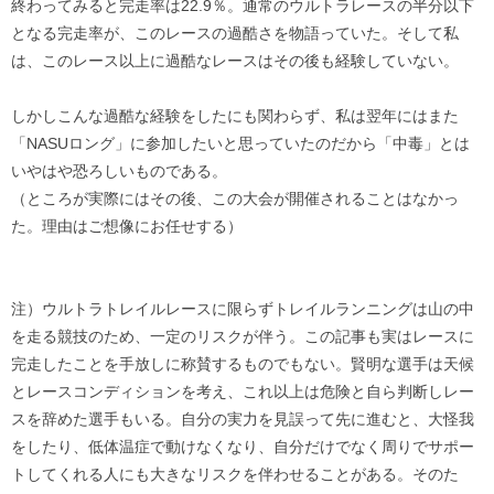
終わってみると完走率は22.9％。通常のウルトラレースの半分以下
となる完走率が、このレースの過酷さを物語っていた。そして私
は、このレース以上に過酷なレースはその後も経験していない。
しかしこんな過酷な経験をしたにも関わらず、私は翌年にはまた
「NASUロング」に参加したいと思っていたのだから「中毒」とは
いやはや恐ろしいものである。
（ところが実際にはその後、この大会が開催されることはなかっ
た。理由はご想像にお任せする）
注）ウルトラトレイルレースに限らずトレイルランニングは山の中
を走る競技のため、一定のリスクが伴う。この記事も実はレースに
完走したことを手放しに称賛するものでもない。賢明な選手は天候
とレースコンディションを考え、これ以上は危険と自ら判断しレー
スを辞めた選手もいる。自分の実力を見誤って先に進むと、大怪我
をしたり、低体温症で動けなくなり、自分だけでなく周りでサポー
トしてくれる人にも大きなリスクを伴わせることがある。そのた