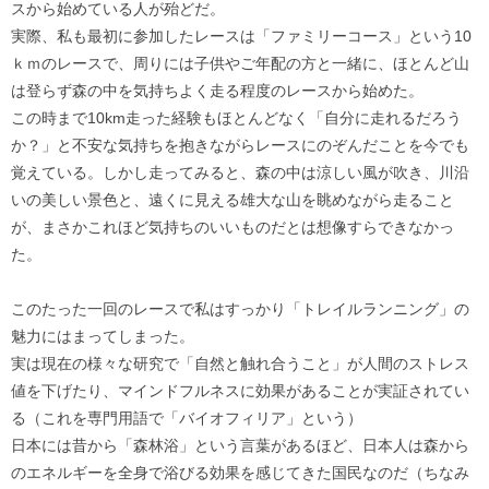
スから始めている人が殆どだ。
実際、私も最初に参加したレースは「ファミリーコース」という10
ｋｍのレースで、周りには子供やご年配の方と一緒に、ほとんど山
は登らず森の中を気持ちよく走る程度のレースから始めた。
この時まで10km走った経験もほとんどなく「自分に走れるだろう
か？」と不安な気持ちを抱きながらレースにのぞんだことを今でも
覚えている。しかし走ってみると、森の中は涼しい風が吹き、川沿
いの美しい景色と、遠くに見える雄大な山を眺めながら走ること
が、まさかこれほど気持ちのいいものだとは想像すらできなかっ
た。
このたった一回のレースで私はすっかり「トレイルランニング」の
魅力にはまってしまった。
実は現在の様々な研究で「自然と触れ合うこと」が人間のストレス
値を下げたり、マインドフルネスに効果があることが実証されてい
る（これを専門用語で「バイオフィリア」という）
日本には昔から「森林浴」という言葉があるほど、日本人は森から
のエネルギーを全身で浴びる効果を感じてきた国民なのだ（ちなみ