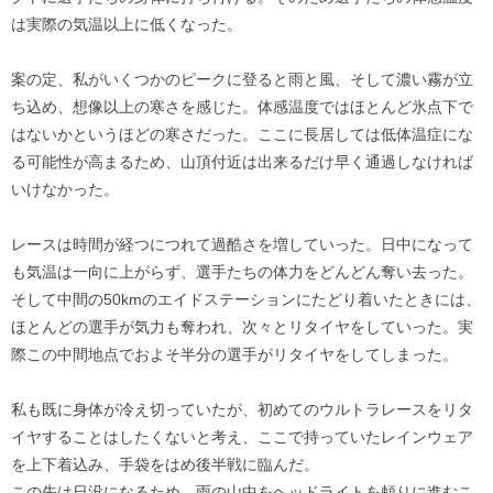
は実際の気温以上に低くなった。
案の定、私がいくつかのピークに登ると雨と風、そして濃い霧が立
ち込め、想像以上の寒さを感じた。体感温度ではほとんど氷点下で
はないかというほどの寒さだった。ここに長居しては低体温症にな
る可能性が高まるため、山頂付近は出来るだけ早く通過しなければ
いけなかった。
レースは時間が経つにつれて過酷さを増していった。日中になって
も気温は一向に上がらず、選手たちの体力をどんどん奪い去った。
そして中間の50kmのエイドステーションにたどり着いたときには、
ほとんどの選手が気力も奪われ、次々とリタイヤをしていった。実
際この中間地点でおよそ半分の選手がリタイヤをしてしまった。
私も既に身体が冷え切っていたが、初めてのウルトラレースをリタ
イヤすることはしたくないと考え、ここで持っていたレインウェア
を上下着込み、手袋をはめ後半戦に臨んだ。
この先は日没になるため、雨の山中をヘッドライトを頼りに進むこ