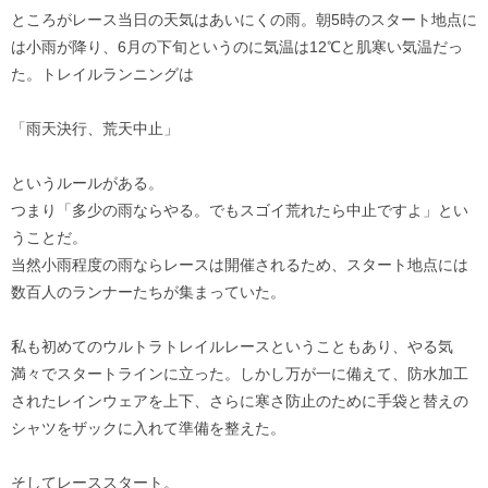
ところがレース当日の天気はあいにくの雨。朝5時のスタート地点に
は小雨が降り、6月の下旬というのに気温は12℃と肌寒い気温だっ
た。トレイルランニングは
「雨天決行、荒天中止」
というルールがある。
つまり「多少の雨ならやる。でもスゴイ荒れたら中止ですよ」とい
うことだ。
当然小雨程度の雨ならレースは開催されるため、スタート地点には
数百人のランナーたちが集まっていた。
私も初めてのウルトラトレイルレースということもあり、やる気
満々でスタートラインに立った。しかし万が一に備えて、防水加工
されたレインウェアを上下、さらに寒さ防止のために手袋と替えの
シャツをザックに入れて準備を整えた。
そしてレーススタート。