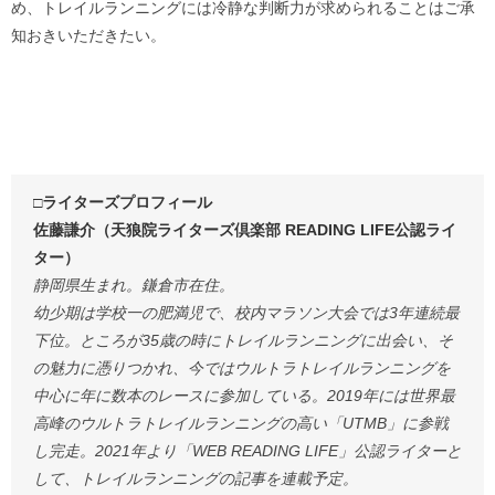
め、トレイルランニングには冷静な判断力が求められることはご承
知おきいただきたい。
□ライターズプロフィール
佐藤謙介（天狼院ライターズ倶楽部 READING LIFE公認ライ
ター）
静岡県生まれ。鎌倉市在住。
幼少期は学校一の肥満児で、校内マラソン大会では3年連続最
下位。ところが35歳の時にトレイルランニングに出会い、そ
の魅力に憑りつかれ、今ではウルトラトレイルランニングを
中心に年に数本のレースに参加している。2019年には世界最
高峰のウルトラトレイルランニングの高い「UTMB」に参戦
し完走。2021年より「WEB READING LIFE」公認ライターと
して、トレイルランニングの記事を連載予定。