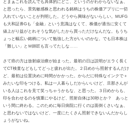
とまぁこれを読んでも具体的にどこ、というのがわからないなぁ、
と思ったら、景気敏感株と思われる銘柄はうちの株価アプリに一切
入れていないことが判明した。どうやら興味がないらしい。MUFG
も大和証券Gも「金融」という意識はなくて、株価が適当に安くて
値上がり益がとれそうな気がしたから買っただけなんだな。もうち
ょっと幅広い銘柄について勉強した方がいいのかな。でも日本株は
「難しい」とＭ師匠も言ってたしな……
さて癌の方は放射線治療が始まった。最初の日は説明がエラく長く
てCT検査などもしてどっと疲れが出た。２日めから照射するんだけ
ど、最初は位置決めに時間がかかった。からだに特殊なインクで＋
みたいな印をつける。私は一人暮らしだからいいけど、旦那さんが
いる人はこれを見て笑っちゃうかもな、と思った。３日めからも、
印を合わせるのを慎重にやるけど、照射自体は30秒とか？ あっと
いう間に終わる。このために毎日病院に行くのは面倒くさいなぁ、
と思わないではないけど、一度にたくさん照射できないんだからし
ょうがないね。