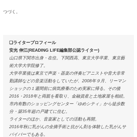
つづく。
❏ライタープロフィール
安光 伸江(READING LIFE編集部公認ライター)
山口県下関市出身・在住。下関西高、東京大学卒業、東京藝
術大学大学院修了。
大学卒業後は東京で声楽・器楽の伴奏ピアニストや音大非常
勤講師などの音楽活動をしていたが、2008年９月、リーマン
ショックの１週間前に病気療養のため実家に帰る。その後
2016・2018年と両親を看取り、金融資産と土地家屋を相続。
市内有数のショッピングセンター「ゆめシティ」から徒歩数
分・築35年超の戸建てに住む。
ライターのほか、音楽家としての活動も再開。
2016年秋に乳がんの全摘手術と抗がん剤を体験した乳がんサ
バイバーでもある。