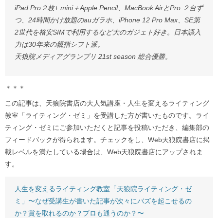
iPad Pro２枚+ mini＋Apple Pencil、MacBook AirとPro ２台ず
つ、24時間かけ放題のauガラホ、iPhone 12 Pro Max、SE第
2世代を格安SIMで利用するなど大のガジェト好き。日本語入
力は30年来の親指シフト派。
天狼院メディアグランプリ 21st season 総合優勝。
＊＊＊
この記事は、天狼院書店の大人気講座・人生を変えるライティング
教室「ライティング・ゼミ」を受講した方が書いたものです。ライ
ティング・ゼミにご参加いただくと記事を投稿いただき、編集部の
フィードバックが得られます。チェックをし、Web天狼院書店に掲
載レベルを満たしている場合は、Web天狼院書店にアップされま
す。
人生を変えるライティング教室「天狼院ライティング・ゼ
ミ」〜なぜ受講生が書いた記事が次々にバズを起こせるの
か？賞を取れるのか？プロも通うのか？〜