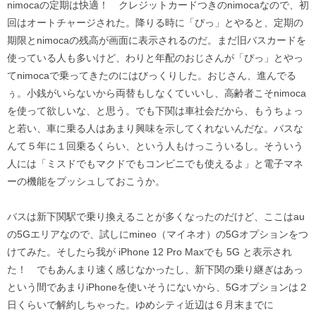
nimocaの定期は快適！ クレジットカードつきのnimocaなので、初
回はオートチャージされた。降りる時に「ぴっ」とやると、定期の
期限とnimocaの残高が画面に表示されるのだ。まだ旧バスカードを
使っている人も多いけど、わりと年配のおじさんが「ぴっ」とやっ
てnimocaで乗ってきたのにはびっくりした。おじさん、進んでる
ぅ。小銭がいらないから両替もしなくていいし、高齢者こそnimoca
を使って欲しいな、と思う。でも下関は車社会だから、もうちょっ
と若い、車に乗る人はあまり興味を示してくれないんだな。バスな
んて５年に１回乗るくらい、という人もけっこういるし。そういう
人には「ミスドでもマクドでもコンビニでも使えるよ」と電子マネ
ーの機能をプッシュしておこうか。
バスは新下関駅で乗り換えることが多くなったのだけど、ここはau
の5Gエリアなので、試しにmineo（マイネオ）の5Gオプションをつ
けてみた。そしたら我が iPhone 12 Pro Maxでも 5G と表示され
た！ でもあんまり速く感じなかったし、新下関の乗り継ぎはあっ
という間であまりiPhoneを使いそうにないから、5Gオプションは２
日くらいで解約しちゃった。ゆめシティ近辺は６月末までに