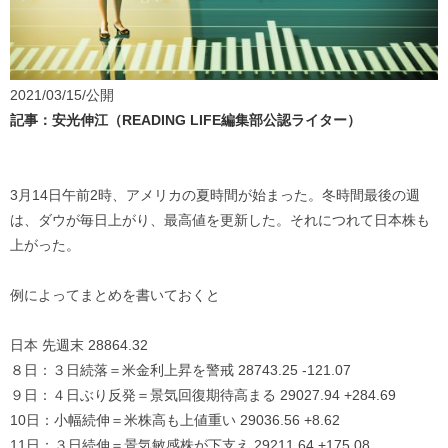
2021/03/15/公開
記事：安光伸江（READING LIFE編集部公認ライター）
3月14日午前2時、アメリカの夏時間が始まった。冬時間最後の週
は、ダウが毎日上がり、最高値を更新した。それにつれて日本株も
上がった。
例によってまとめを書いておくと
日本 先週末 28864.32
８日：３日続落＝米金利上昇を警戒 28743.25 -121.07
９日：４日ぶり反発＝景気回復期待高まる 29027.94 +284.69
10日：小幅続伸＝米株高も上値重い 29036.56 +8.62
11日：３日続伸＝景気敏感株が下支え 29211.64 +175.08