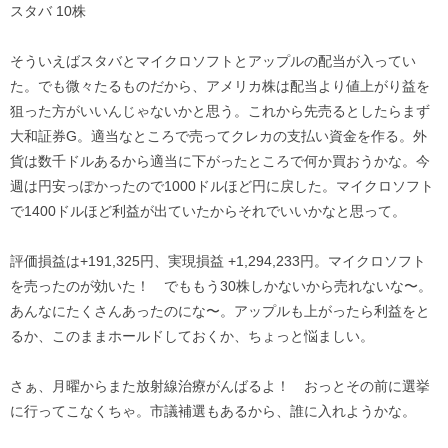
スタバ 10株
そういえばスタバとマイクロソフトとアップルの配当が入ってい
た。でも微々たるものだから、アメリカ株は配当より値上がり益を
狙った方がいいんじゃないかと思う。これから先売るとしたらまず
大和証券G。適当なところで売ってクレカの支払い資金を作る。外
貨は数千ドルあるから適当に下がったところで何か買おうかな。今
週は円安っぽかったので1000ドルほど円に戻した。マイクロソフト
で1400ドルほど利益が出ていたからそれでいいかなと思って。
評価損益は+191,325円、実現損益 +1,294,233円。マイクロソフト
を売ったのが効いた！ でももう30株しかないから売れないな〜。
あんなにたくさんあったのにな〜。アップルも上がったら利益をと
るか、このままホールドしておくか、ちょっと悩ましい。
さぁ、月曜からまた放射線治療がんばるよ！ おっとその前に選挙
に行ってこなくちゃ。市議補選もあるから、誰に入れようかな。