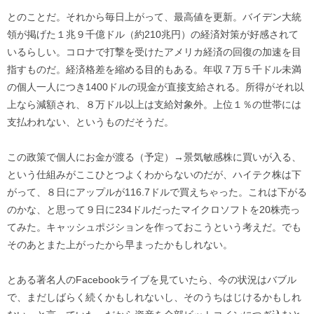
とのことだ。それから毎日上がって、最高値を更新。バイデン大統
領が掲げた１兆９千億ドル（約210兆円）の経済対策が好感されて
いるらしい。コロナで打撃を受けたアメリカ経済の回復の加速を目
指すものだ。経済格差を縮める目的もある。年収７万５千ドル未満
の個人一人につき1400ドルの現金が直接支給される。所得がそれ以
上なら減額され、８万ドル以上は支給対象外。上位１％の世帯には
支払われない、というものだそうだ。
この政策で個人にお金が渡る（予定）→景気敏感株に買いが入る、
という仕組みがここひとつよくわからないのだが、ハイテク株は下
がって、８日にアップルが116.7ドルで買えちゃった。これは下がる
のかな、と思って９日に234ドルだったマイクロソフトを20株売っ
てみた。キャッシュポジションを作っておこうという考えだ。でも
そのあとまた上がったから早まったかもしれない。
とある著名人のFacebookライブを見ていたら、今の状況はバブル
で、まだしばらく続くかもしれないし、そのうちはじけるかもしれ