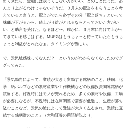
出て来たら、金融には戻ってこない方がいい、とのことだった。あ
んまり上がるわけじゃないそうだ。３月末の配当をもらうことを考
えていると言うと、配当がでたら必ずその分「配当落ち」といって
株価が下がるから、値上がり益がとれるならとっておいた方がい
い、と助言を受けた。なるほど〜。確かに、３月末に向けて上がっ
てきている感じはする。MUFGはもうちょっと待っていたらもうち
ょっと利益がとれたなぁ。タイミングが難しい。
で、景気敏感株ってなんだ？ というのがわからなくなったのでグ
グってみた。
「景気動向によって、業績が大きく変動する銘柄のこと。鉄鋼、化
学、紙パルプなどの素材産業や工作機械などの設備投資関連銘柄が
該当する。好況時にはモノが売れるため、多くの素材や設備、工場
が必要になるが、不況時には在庫調整で需要が低迷し、生産が落ち
込むことなど、景気の波によって受注が大きく左右され、業績に直
結する銘柄群のこと」（大和証券の用語解説より）