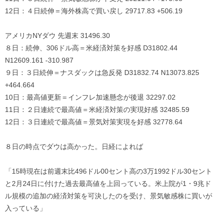
12日：４日続伸＝海外株高で買い戻し 29717.83 +506.19
アメリカNYダウ 先週末 31496.30
８日：続伸、306ドル高＝米経済対策を好感 D31802.44
N12609.161 -310.987
９日：３日続伸＝ナスダックは急反発 D31832.74 N13073.825
+464.664
10日：最高値更新＝インフレ加速懸念が後退 32297.02
11日：２日連続で最高値＝米経済対策の実現好感 32485.59
12日：３日連続で最高値＝景気対策実現を好感 32778.64
８日の時点でダウは高かった。日経によれば
「15時現在は前週末比496ドル00セント高の3万1992ドル30セント
と2月24日に付けた過去最高値を上回っている。米上院が1・9兆ド
ル規模の追加の経済対策を可決したのを受け、景気敏感株に買いが
入っている」