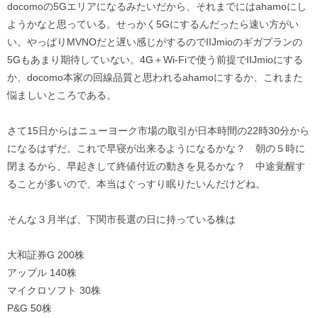
docomoの5Gエリアになるみたいだから、それまでにはahamoにし
ようかなと思っている。せっかく5Gにするんだったら速い方がい
い。やっぱりMVNOだと遅い感じがするのでIIJmioのギガプランの
5Gもあまり期待していない。4G＋Wi-Fiで使う前提でIIJmioにする
か、docomo本家の回線品質と思われるahamoにするか、これまた
悩ましいところである。
さて15日からはニューヨーク市場の取引が日本時間の22時30分から
になるはずだ。これで早寝が出来るようになるかな？ 朝の５時に
閉まるから、早起きして終値付近の動きを見るかな？ 中途覚醒す
ることが多いので、本当はぐっすり眠りたいんだけどね。
そんな３月半ば、下関市長選の日に持っている株は
大和証券G 200株
アップル 140株
マイクロソフト 30株
P&G 50株