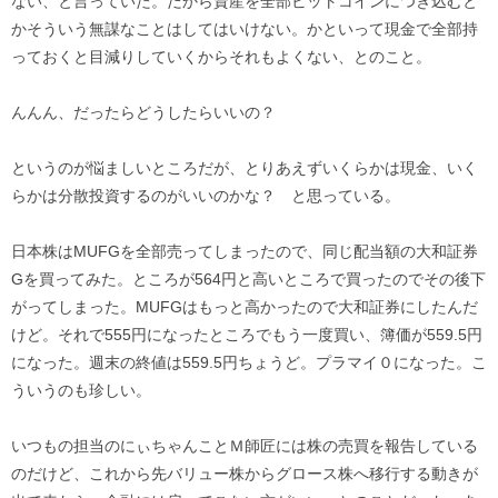
ない、と言っていた。だから資産を全部ビットコインにつぎ込むと
かそういう無謀なことはしてはいけない。かといって現金で全部持
っておくと目減りしていくからそれもよくない、とのこと。
んんん、だったらどうしたらいいの？
というのが悩ましいところだが、とりあえずいくらかは現金、いく
らかは分散投資するのがいいのかな？ と思っている。
日本株はMUFGを全部売ってしまったので、同じ配当額の大和証券
Gを買ってみた。ところが564円と高いところで買ったのでその後下
がってしまった。MUFGはもっと高かったので大和証券にしたんだ
けど。それで555円になったところでもう一度買い、簿価が559.5円
になった。週末の終値は559.5円ちょうど。プラマイ０になった。こ
ういうのも珍しい。
いつもの担当のにぃちゃんことＭ師匠には株の売買を報告している
のだけど、これから先バリュー株からグロース株へ移行する動きが