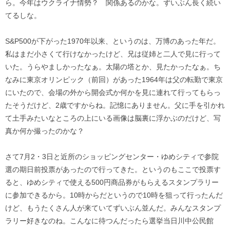
ら。今年はウクライナ情勢？ 関係あるのかな。ずいぶん長く続い
てるしな。
S&P500が下がった1970年以来、というのは、万博のあった年だ。
私はまだ小さくて行けなかったけど、兄は従姉と二人で見に行って
いた。うらやましかったなぁ。太陽の塔とか、見たかったなぁ。ち
なみに東京オリンピック（前回）があった1964年は父の転勤で東京
にいたので、会場の外から開会式か何かを見に連れて行ってもらっ
たそうだけど、2歳ですからね。記憶にありません。父に手を引かれ
て土手みたいなところの上にいる画像は脳裏に浮かぶのだけど、写
真か何か撮ったのかな？
さて7月2・3日と近所のショッピングセンター・ゆめシティで参院
選の期日前投票があったので行ってきた。というのもここで投票す
ると、ゆめシティで使える500円商品券がもらえるスタンプラリー
に参加できるから。10時からだというので10時を狙って行ったんだ
けど、もうたくさん人が来ていてずいぶん並んだ。みんなスタンプ
ラリー好きなのね。こんなに待つんだったら選挙当日川中公民館