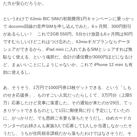
た方が安心だろうか。
というわけで IIJmio BIC SIMの初期費用1円キャンペーンに乗っかっ
て docomo回線の音声SIMを申し込んでみた。6ヶ月間、300円割引
があるらしい！ これで2GB 550円。5分かけ放題も6ヶ月間は90円
ですむらしいけどこれはつけ忘れた。IIJmioギガプランならデータ
シェアができるから、iPad mini に入れてあるSIMとシェアすれば無
駄なく使える、という魂胆だ。合計の通信費が3000円ほどになるけ
ど、まぁいいことにしようじゃないか。これで iPhone 12 mini も有
効に使えるし。
あ、そうそう、1万円で1000円券13枚ゲットできる、という「しも
のせき応援券」、ものすごい人気だったらしくて、3万円分（上限5
万）応募したけど見事に落選した。その通知が来たのが29日。てっ
きりゲットできるものとして1日に郵便局に行く予定にしていたの
に、がっかりだ。でも恩師ご夫妻も落ちたそうだし、ゆめカードカ
ウンターのお姉さんも家族3人で応募して1人しか当選しなかったそ
うだし、うちが住民税非課税だから落ちたわけではなさそうだ。そ