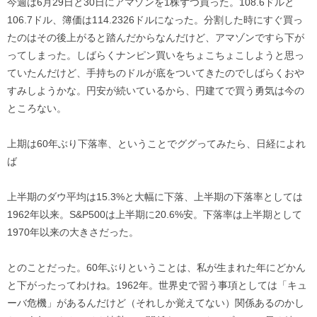
今週は6月29日と30日にアマゾンを1株ずつ買った。108.6ドルと
106.7ドル、簿価は114.2326ドルになった。分割した時にすぐ買っ
たのはその後上がると踏んだからなんだけど、アマゾンですら下が
ってしまった。しばらくナンピン買いをちょこちょこしようと思っ
ていたんだけど、手持ちのドルが底をついてきたのでしばらくおや
すみしようかな。円安が続いているから、円建てで買う勇気は今の
ところない。
上期は60年ぶり下落率、ということでググってみたら、日経によれ
ば
上半期のダウ平均は15.3%と大幅に下落、上半期の下落率としては
1962年以来。S&P500は上半期に20.6%安。下落率は上半期として
1970年以来の大きさだった。
とのことだった。60年ぶりということは、私が生まれた年にどかん
と下がったってわけね。1962年。世界史で習う事項としては「キュ
ーバ危機」があるんだけど（それしか覚えてない）関係あるのかし