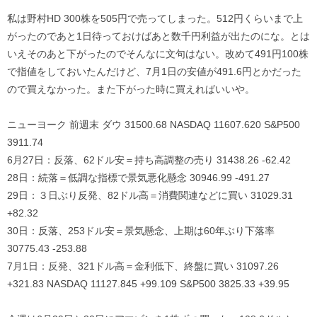
私は野村HD 300株を505円で売ってしまった。512円くらいまで上
がったのであと1日待っておけばあと数千円利益が出たのにな。とは
いえそのあと下がったのでそんなに文句はない。改めて491円100株
で指値をしておいたんだけど、7月1日の安値が491.6円とかだった
ので買えなかった。また下がった時に買えればいいや。
ニューヨーク 前週末 ダウ 31500.68 NASDAQ 11607.620 S&P500
3911.74
6月27日：反落、62ドル安＝持ち高調整の売り 31438.26 -62.42
28日：続落＝低調な指標で景気悪化懸念 30946.99 -491.27
29日：３日ぶり反発、82ドル高＝消費関連などに買い 31029.31
+82.32
30日：反落、253ドル安＝景気懸念、上期は60年ぶり下落率
30775.43 -253.88
7月1日：反発、321ドル高＝金利低下、終盤に買い 31097.26
+321.83 NASDAQ 11127.845 +99.109 S&P500 3825.33 +39.95