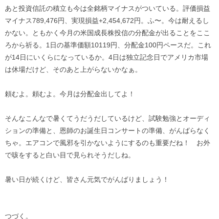
あと投資信託の積立も今は全銘柄マイナスがついている。評価損益
マイナス789,476円、実現損益+2,454,672円。ふ〜。今は耐えるし
かない。ともかく今月の米国成長株投信の分配金が出ることをここ
ろから祈る。1日の基準価額10119円、分配金100円ペースだ。これ
が14日にいくらになっているか。4日は独立記念日でアメリカ市場
は休場だけど、そのあと上がらないかなぁ。
頼むよ。頼むよ。今月は分配金出してよ！
そんなこんなで暑くてうだうだしているけど、試験勉強とオーディ
ションの準備と、恩師のお誕生日コンサートの準備、がんばらなく
ちゃ。エアコンで風邪を引かないようにするのも重要だね！ お外
で咳をすると白い目で見られそうだしね。
暑い日が続くけど、皆さん元気でがんばりましょう！
つづく。