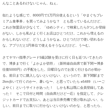
んなことあるわけないじゃん、ねぇ。
似たような感じで、8000円で1万円分使えるという「やまぐちプレ
ミアム食事券」を買ってみようかな？ とも思っているんだけど、
これが加盟店が少なくて、「ゆめシティ」で検索したら3つしか登録
がない。しかも私がよく行くお店はひとつだけ。これから増えるの
かもしれないけど、どうしようかなぁ。ひとつだけで使い切れるか
な。アプリだと1円単位で使えるそうなんだけど。う〜む。
さてヤマハ指導グレード5級試験を受けに行く日も近づいてきたの
で、博多まで行く「よかよか切符」（新幹線自由席で新下関〜博多
往復5000円）の手配をした。日曜日なのでお安く行けるのが助か
る。前日までに購入しないといけない、というので、新下関駅まで
2km歩いて行くのか〜、暑いな〜、と思っていたら e5489 （いーご
よやく）というサイトがあった！ しかも私は既に会員登録してあ
った！ そこで日付と時間（自由席だけど一応）を指定して、クレ
ジットカードでお支払い。あとは当日券売機で受け取ればいい、ら
しい。前日までに取りに行かないといけないのかな、と思ったら、