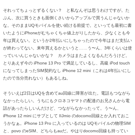
それってちょっとずるくない？ と私なんぞは思うわけですが。た
ぶん、次に買うときも面倒くさいからアップルで買うんじゃないか
な。そのままUQモバイルを使い続ける前提で。といっても最初に書
いたようにiPhoneがむちゃくちゃ値上がりしたから、少なくとも今
年は買えない。というか2年払いにしちゃったので今年はまだ支払い
が終わってない。来年買えるかというと……う〜ん、3年くらいは使
っていいんじゃないかな？ カメラはまたよくなるんだろうけど。
とりあえず今の iPhone 13 Pro で満足しているし、高級 iPod touch
になってしまったSIM契約なし iPhone 12 mini（これは4年払いにし
たので当分売れない）もあるしね。
そういえば2日はUQを含めてau回線に障害が出た。電話もつながら
なかったらしい。うちにもクロネコヤマトの配達のお兄さんから電
話があったらしいんだけど、つながらなかったって。う〜ん、
iPhone 12 mini にサブとして IIJmio のdocomo回線とか入れておこ
うかなぁ。iPhone 13 Pro に入っているのは UQモバイルの物理SIM
と、povo のeSIM、どちらもauだ。やはりdocomo回線も持ってい