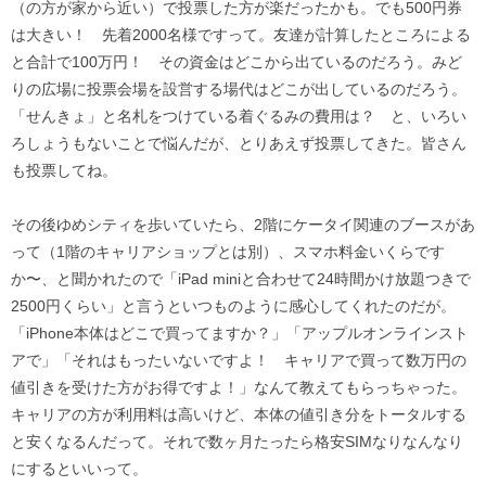
（の方が家から近い）で投票した方が楽だったかも。でも500円券
は大きい！ 先着2000名様ですって。友達が計算したところによる
と合計で100万円！ その資金はどこから出ているのだろう。みど
りの広場に投票会場を設営する場代はどこが出しているのだろう。
「せんきょ」と名札をつけている着ぐるみの費用は？ と、いろい
ろしょうもないことで悩んだが、とりあえず投票してきた。皆さん
も投票してね。
その後ゆめシティを歩いていたら、2階にケータイ関連のブースがあ
って（1階のキャリアショップとは別）、スマホ料金いくらです
か〜、と聞かれたので「iPad miniと合わせて24時間かけ放題つきで
2500円くらい」と言うといつものように感心してくれたのだが。
「iPhone本体はどこで買ってますか？」「アップルオンラインスト
アで」「それはもったいないですよ！ キャリアで買って数万円の
値引きを受けた方がお得ですよ！」なんて教えてもらっちゃった。
キャリアの方が利用料は高いけど、本体の値引き分をトータルする
と安くなるんだって。それで数ヶ月たったら格安SIMなりなんなり
にするといいって。