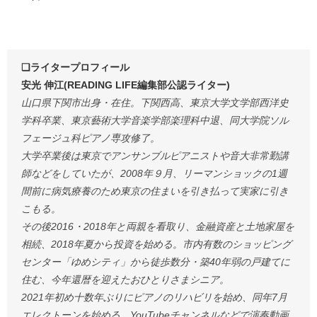
❏ライタープロフィール
安光 伸江(READING LIFE編集部公認ライター)
山口県下関市出身・在住。下関西高、東京大学文学部西洋史
学科卒業、東京藝術大学音楽学部楽理科中退、同大学院ソル
フェージュ科ピアノ専攻修了。
大学卒業後は東京でアンサンブルピアニストや音大非常勤講
師などをしていたが、2008年９月、リーマンショックの1週
間前に病気療養のため東京の住まいを引き払って実家に引き
こもる。
その後2016・2018年と両親を看取り、金融資産と土地家屋を
相続、2018年夏から投資を始める。市内有数のショッピング
センター「ゆめシティ」から徒歩数分・築40年弱の戸建てに
住む、今年還暦を迎えたおひとりさまシニア。
2021年初め十数年ぶりにピアノのリハビリを始め、同年7月
エレクトーンを始める。YouTubeチャンネルなどで演奏動画