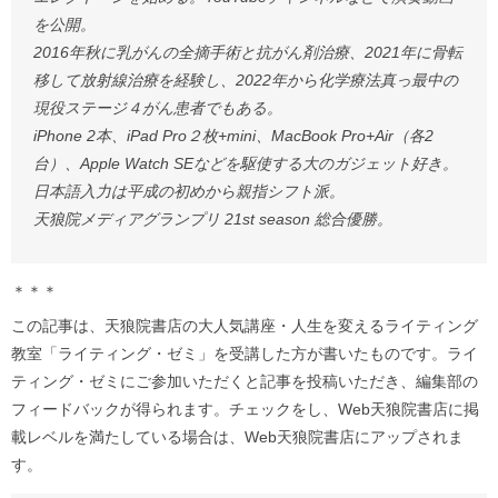
を公開。
2016年秋に乳がんの全摘手術と抗がん剤治療、2021年に骨転
移して放射線治療を経験し、2022年から化学療法真っ最中の
現役ステージ４がん患者でもある。
iPhone 2本、iPad Pro２枚+mini、MacBook Pro+Air（各2
台）、Apple Watch SEなどを駆使する大のガジェット好き。
日本語入力は平成の初めから親指シフト派。
天狼院メディアグランプリ 21st season 総合優勝。
＊＊＊
この記事は、天狼院書店の大人気講座・人生を変えるライティング
教室「ライティング・ゼミ」を受講した方が書いたものです。ライ
ティング・ゼミにご参加いただくと記事を投稿いただき、編集部の
フィードバックが得られます。チェックをし、Web天狼院書店に掲
載レベルを満たしている場合は、Web天狼院書店にアップされま
す。