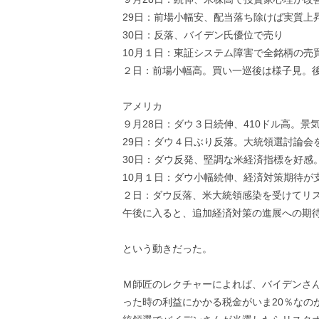
29日：前場小幅安、配当落ち除けば実質上
30日：反落、バイデン氏優位で売り
10月１日：東証システム障害で全銘柄の売
２日：前場小幅高。買い一巡後は様子見。
アメリカ
９月28日：ダウ３日続伸、410ドル高。景
29日：ダウ４日ぶり反落。大統領選討論会
30日：ダウ反発、堅調な米経済指標を好感
10月１日：ダウ小幅続伸、経済対策期待が
２日：ダウ反落、米大統領感染を受けてリス
午後に入ると、追加経済対策の進展への期
という動きだった。
Ｍ師匠のレクチャーによれば、バイデンさ
った時の利益にかかる税金がいま20％なの