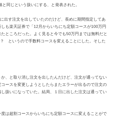
終値と同じという扱いにする、と発表された。
りに出す注文を出していたのだけど、長めに期間指定してあ
しも楽天証券で「12月からいちにち定額コースが100万円
たところだった。よく見ると今でも50万円までは無料だと
ん？ というので手数料コースを変えることにした。そした
うか、と取り消し注文を出したんだけど、注文が通ってない
度コースを変更しようとしたらまたエラーが出るので注文の
越し扱いになっていた。結局、１日に出した注文は通ってい
今度は超割コースからいちにち定額コースに変えることがで