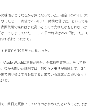
の株価がどうなるかが気になっていた。確定日の28日、大
やったぜ！ 終値で2654円！ 結構な儲けだ。といっても
。夜間取引で売ればまだ高いところで売れたかもしれないけ
がってしまっていた……。29日の終値は2589円だった。く
ておけばよかったかも。
する事件が10月早々に起こった。
pple Watchに速報が来た。全銘柄売買停止。そして昼
た。後から聞いた説明では、何やらメモリが故障して、２号
手動で切り替えて再起動すると出ている注文が全部リセット
たけど、
通で、終日売買停止っていうのが初めてだということだけは