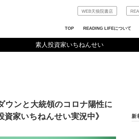
WEB天狼院書店
REA
TOP
READING LIFEについて
素人投資家いちねんせい
ムダウンと大統領のコロナ陽性に
投資家いちねんせい実況中》
新