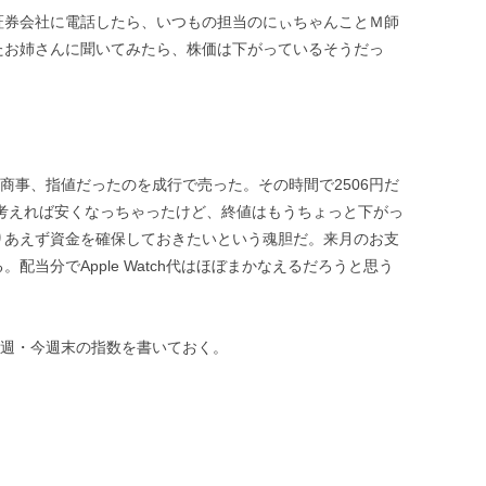
証券会社に電話したら、いつもの担当のにぃちゃんことＭ師
たお姉さんに聞いてみたら、株価は下がっているそうだっ
商事、指値だったのを成行で売った。その時間で2506円だ
を考えれば安くなっちゃったけど、終値はもうちょっと下がっ
りあえず資金を確保しておきたいという魂胆だ。来月のお支
当分でApple Watch代はほぼまかなえるだろうと思う
先週・今週末の指数を書いておく。