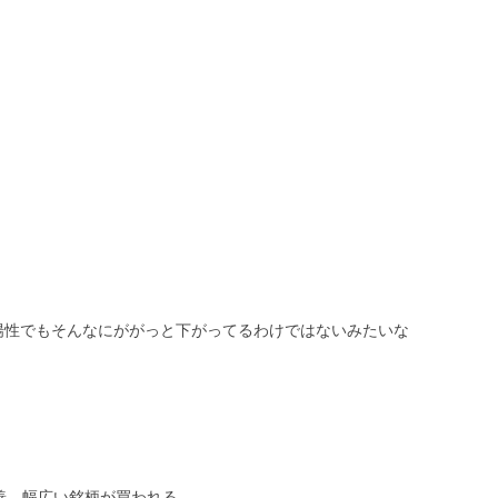
陽性でもそんなにががっと下がってるわけではないみたいな
善、幅広い銘柄が買われる。