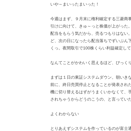
いや～まいったまいった！
今週はまず、９月末に権利確定する三菱商事
引けに向けて、きゅ～っと株価が上がった。
配当をもらう気だから、売るつもりはない
ど、次の日になったら配当落ちでずいぶん下
くっ。夜間取引で100株くらい利益確定し
なんてことがかわいく思えるほど、びっくり
まずは１日の東証システムダウン。朝いきなりA
前に、終日売買停止となることが発表され
機に切り替えるはずがうまくいかなくて、
されちゃうからどうのこうの、と言ってい
よくわからない
とりあえずシステムを作っているのが富士