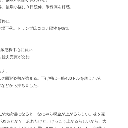
昇。後場小幅に３日続伸。米株高を好感。
買停止
後場下落。トランプ氏コロナ陽性を嫌気
気敏感株中心に買い
を控え売買が交錯
。
支え。
ク回避姿勢が強まる。下げ幅は一時430ドルを超えたが、
待などから持ち直した。
んが大統領になると、なにやら税金が上がるらしい。株を売
が39％とか？ 忘れたけど、けっこう上がるらしいから、大