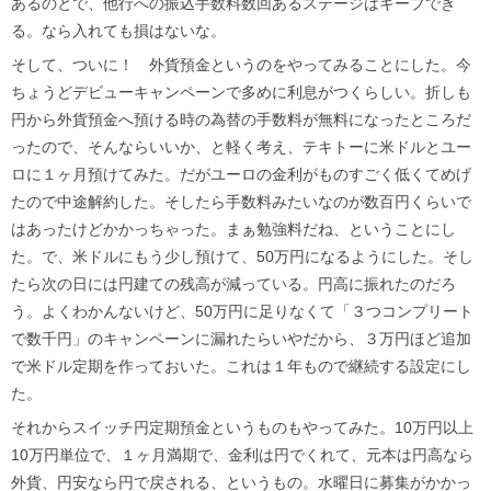
あるのとで、他行への振込手数料数回あるステージはキープでき
る。なら入れても損はないな。
そして、ついに！ 外貨預金というのをやってみることにした。今
ちょうどデビューキャンペーンで多めに利息がつくらしい。折しも
円から外貨預金へ預ける時の為替の手数料が無料になったところだ
ったので、そんならいいか、と軽く考え、テキトーに米ドルとユー
ロに１ヶ月預けてみた。だがユーロの金利がものすごく低くてめげ
たので中途解約した。そしたら手数料みたいなのが数百円くらいで
はあったけどかかっちゃった。まぁ勉強料だね、ということにし
た。で、米ドルにもう少し預けて、50万円になるようにした。そし
たら次の日には円建ての残高が減っている。円高に振れたのだろ
う。よくわかんないけど、50万円に足りなくて「３つコンプリート
で数千円」のキャンペーンに漏れたらいやだから、３万円ほど追加
で米ドル定期を作っておいた。これは１年もので継続する設定にし
た。
それからスイッチ円定期預金というものもやってみた。10万円以上
10万円単位で、１ヶ月満期で、金利は円でくれて、元本は円高なら
外貨、円安なら円で戻される、というもの。水曜日に募集がかかっ