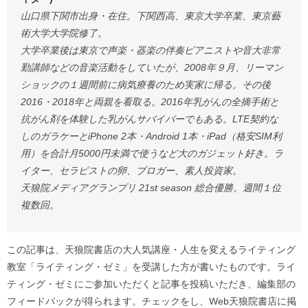
山口県下関市出身・在住。下関西高、東京大学卒業、東京藝
術大学大学院修了。
大学卒業後は東京で声楽・器楽の伴奏ピアニストや音大非常
勤講師などの音楽活動をしていたが、2008年９月、リーマン
ショックの１週間前に病気療養のため実家に帰る。その後
2016・2018年と両親を看取る。2016年乳がんの全摘手術と
抗がん剤を体験した乳がんサバイバーでもある。LTE契約な
しのガラケーとiPhone 2本・Android 1本・iPad（格安SIM利
用）を合計月5000円未満で使うなど大のガジェット好き。ラ
イター、セラピストの卵、ブロガー、素人投資家。
天狼院メディアグランプリ 21st season 総合優勝。週間１位
複数回。
この記事は、天狼院書店の大人気講座・人生を変えるライティング
教室「ライティング・ゼミ」を受講した方が書いたものです。ライ
ティング・ゼミにご参加いただくと記事を投稿いただき、編集部の
フィードバックが得られます。チェックをし、Web天狼院書店に掲