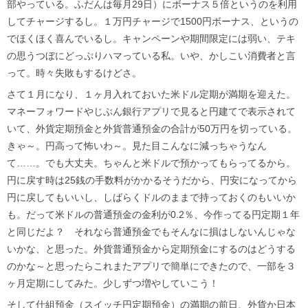
部やっている。ふだんは毎月29日）にボーナス５倍というのを利用
してチャージするし。１万円チャージで1500円ボーナス、というの
でほくほく喜んでいるし。キャンペーンや期間限定には弱い、テキ
の思うつぼにどっぷりハマっている私。いや、かしこい消費者と言
って。時々失敗もするけどさ。
さて１月になり、１ヶ月入れておいた米ドル定期が満期を迎えた。
マネーフォワードやじぶん銀行アプリで見ると円建てで表示されて
いて、外貨定期預金と外貨普通預金の合計が50万円を切っている。
きゃ～。円高って怖いわ～。見た目こんなに減っちゃうなん
て……。でも大丈夫。ちゃんと米ドルで預かってもらってるから。
円に戻す時は25銭の手数料がかかるそうだから、円安になってから
円に戻してもいいし、しばらくドルのままで持っておくのもいいか
も。だって米ドルの普通預金の金利が0.2％、今作ってる円定期１年
と同じだよ？ それなら普通預金でもそんなに損はしないんじゃな
いかな、と思った。外貨普通預金から定期預金にするのはどうする
のかな～と思ったらこれまたアプリで簡単にできたので、一部を３
ヶ月定期にしてみた。少しずつ増やしていこう！
そして仕組預金（スイッチ円定期預金）の満期の前日、外貨か日本