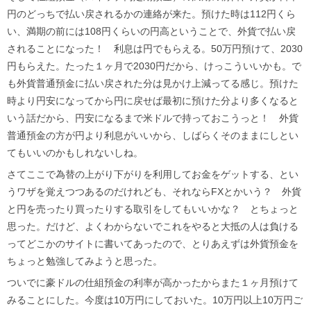
円のどっちで払い戻されるかの連絡が来た。預けた時は112円くら
い、満期の前には108円くらいの円高ということで、外貨で払い戻
されることになった！ 利息は円でもらえる。50万円預けて、2030
円もらえた。たった１ヶ月で2030円だから、けっこういいかも。で
も外貨普通預金に払い戻された分は見かけ上減ってる感じ。預けた
時より円安になってから円に戻せば最初に預けた分より多くなると
いう話だから、円安になるまで米ドルで持っておこうっと！ 外貨
普通預金の方が円より利息がいいから、しばらくそのままにしとい
てもいいのかもしれないしね。
さてここで為替の上がり下がりを利用してお金をゲットする、とい
うワザを覚えつつあるのだけれども、それならFXとかいう？ 外貨
と円を売ったり買ったりする取引をしてもいいかな？ とちょっと
思った。だけど、よくわからないでこれをやると大抵の人は負ける
ってどこかのサイトに書いてあったので、とりあえずは外貨預金を
ちょっと勉強してみようと思った。
ついでに豪ドルの仕組預金の利率が高かったからまた１ヶ月預けて
みることにした。今度は10万円にしておいた。10万円以上10万円ご