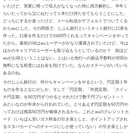
いたけど、実家に帰って収入がなくなった時に両方解約し、半年く
らいたってから父にねだって１本だけ持たせてもらうことにした。
どっちにするか迷ったけど、メール転送がデフォルトでついてくる
からauにした。その関係で、じぶん銀行というネット銀行に口座を
作った。口座を作るだけで1500円くれるってキャンペーンをやって
たから。最初の頃はauユーザーがかなり優遇されていたけど、今は
ほかのキャリアのユーザーも取り込もうとしているのか？ 前ほど
auがお得ということはない。とはいえ他行への振込手数料が何回か
無料になる程度にはお金を預けていた。なんかステージがいろいろ
あるのね。
そのじぶん銀行が、何やらキャンペーンをやるという。円定期１年
ものを作るとなにがしか、そして「円定期」「外貨定期」「スイッ
チ円定期」を50万円ずつやるとそれだけで数千円プレゼント～！
みたいなのが年末から行われていた。とりあえず円定期を50万円や
っておけば残高50万円が確保されるから、これとauのクレジットカ
ード（いちばん安いガス料金の引き落としと、ポイントアップされ
るスタバカードへのチャージにしか使っていない）の引き落としが