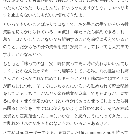
ったんだからたいしたもんだ。にぃちゃんありがとう。しゃべり出
すと止まらないのにもだいぶ慣れてきたよ。
といってもいいことばかりではなくて、あの手この手でいろいろ投
資話を持ちかけられている。国債は１年たったら解約できる、利
息？ はたいしたことないから解約することを前提に考えていると
のこと。だからその分の資金を先に投資に回しておいても大丈夫で
すよ、とかなんとか。
もともと「株ってのは、安い時に買って高い時に売ればいいんでし
ょ？」とかなんとかテキトーな理解をしている私。前の担当のお姉
さんにたぶらかされて始めてしまったアメリカ株の評価額マイナス
が膨らむにつれ、そしてにぃちゃんにいろいろ勧められて資金移動
をしているうちに、だんだん金銭感覚が麻痺してきたようだ。要す
るに今すぐ使う予定のない（というかぱぁっと使ってしまったら将
来困る）お金を、すぐには使えないように貯めておく。それが株式
投資とか定期預金なんじゃないかな、と思うようになってきた。元
本割れのリスクがあるものないもの、いろいろあるけど。
さて私はauユーザーである。東京にいた頃はdocomoとauを持って