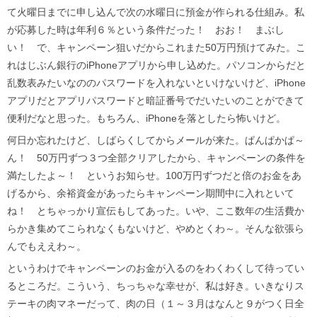
て火曜日までに申し込んで次の水曜日に預金が作られる仕組み。私
が応募した時は年利６％という条件だった！ おお！ まぶし
い！ で、キャンペーン狙いだからこれまた50万円預けてみた。こ
れはじぶん銀行のiPhoneアプリから申し込めた。パソコンからだと
乱数表みたいなののパスワードを入れないといけないけど、iPhone
アプリだとアプリパスワードと暗証番号でだいたいのことができて
便利だなと思った。もちろん、iPhoneを落としたら怖いけど。
何日か忘れたけど、しばらくしてからメールが来た。ぱんぱかぱ～
ん！ 50万円ずつ３つ全部クリアしたから、キャンペーンの条件を
満たしたよ～！ というお知らせ。100万円ずつだと倍のお金をあ
げるから、余裕資金があったらキャンペーン期間中に入れといて
ね！ とちゃっかり宣伝もしてあった。いや、ここ数年の生活費か
らかき集めてこられなくもないけど、やめとくわ～。そんな欲張ら
んでもええわ～。
というわけでキャンペーンのお金が入るのをわくわくして待ってい
るところだ。こういう、ちっちゃな幸せが、私は好き。いきなりス
テーキの肉マネーだって、肉の日（１～３月はなんと９がつく日全