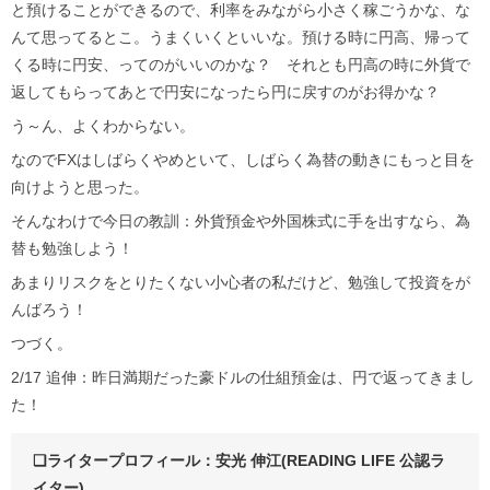
と預けることができるので、利率をみながら小さく稼ごうかな、な
んて思ってるとこ。うまくいくといいな。預ける時に円高、帰って
くる時に円安、ってのがいいのかな？ それとも円高の時に外貨で
返してもらってあとで円安になったら円に戻すのがお得かな？
う～ん、よくわからない。
なのでFXはしばらくやめといて、しばらく為替の動きにもっと目を
向けようと思った。
そんなわけで今日の教訓：外貨預金や外国株式に手を出すなら、為
替も勉強しよう！
あまりリスクをとりたくない小心者の私だけど、勉強して投資をが
んばろう！
つづく。
2/17 追伸：昨日満期だった豪ドルの仕組預金は、円で返ってきまし
た！
❏ライタープロフィール：安光 伸江(READING LIFE 公認ラ
イター)