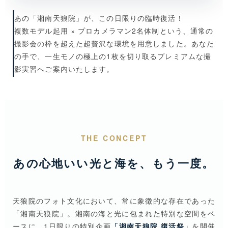
あの「湘南天狼院」が、この日限りの臨時復活！
複数モデル起用 × プロカメラマン2名体制という、通常の
撮影会の枠を超えた超贅沢な環境を用意しました。あなた
の手で、一生モノの極上の1枚を切り取るプレミアムな撮
影実習へご案内いたします。
THE CONCEPT
あの心地いい光と海を、もう一度。
天狼院のフォト文化において、常に象徴的な存在であった
「湘南天狼院」。湘南の海と光に包まれた特別な空間をベ
ースに、1日限りの特別企画
「湘南天狼院 復活祭」
を開催