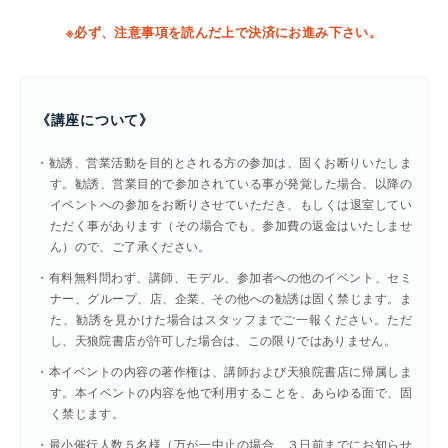
※必ず、注意事項を読んだ上で決済にお進み下さい。
《講座について》
・勧誘、営業活動を目的とされる方の参加は、固くお断りいたしま
す。勧誘、営業目的で参加されている事が発覚した場合、以降の
イベントへの参加をお断りさせていただき、もしくは退室してい
ただく事があります（その場合でも、参加費の返金はいたしませ
ん）ので、ご了承ください。
・有料無料問わず、講師、モデル、参加者への他のイベント、セミ
ナー、グループ、店、企業、その他への勧誘は固く禁じます。ま
た、勧誘を見かけた場合はスタッフまでご一報ください。ただ
し、天狼院書店が許可した場合は、この限りではありません。
・本イベントの内容の著作権は、講師および天狼院書店に帰属しま
す。本イベントの内容を他で利用することを、あらゆる面で、固
く禁じます。
・最小催行人数５名様（万が一中止の場合、３日前までにお知らせ