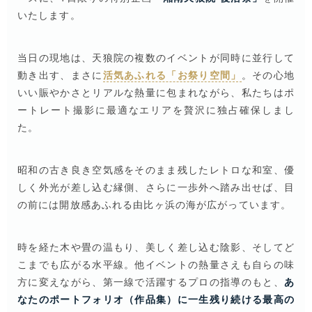
いたします。
当日の現地は、天狼院の複数のイベントが同時に並行して
動き出す、まさに
活気あふれる「お祭り空間」
。その心地
いい賑やかさとリアルな熱量に包まれながら、私たちはポ
ートレート撮影に最適なエリアを贅沢に独占確保しまし
た。
昭和の古き良き空気感をそのまま残したレトロな和室、優
しく外光が差し込む縁側、さらに一歩外へ踏み出せば、目
の前には開放感あふれる由比ヶ浜の海が広がっています。
時を経た木や畳の温もり、美しく差し込む陰影、そしてど
こまでも広がる水平線。他イベントの熱量さえも自らの味
方に変えながら、第一線で活躍するプロの指導のもと、
あ
なたのポートフォリオ（作品集）に一生残り続ける最高の