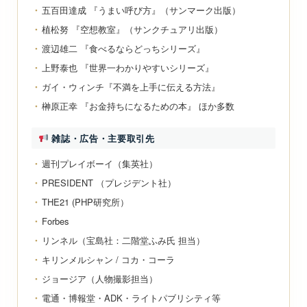
五百田達成 『うまい呼び方』（サンマーク出版）
植松努 『空想教室』（サンクチュアリ出版）
渡辺雄二 『食べるならどっちシリーズ』
上野泰也 『世界一わかりやすいシリーズ』
ガイ・ウィンチ『不満を上手に伝える方法』
榊原正幸 『お金持ちになるための本』 ほか多数
雑誌・広告・主要取引先
週刊プレイボーイ（集英社）
PRESIDENT （プレジデント社）
THE21 (PHP研究所）
Forbes
リンネル（宝島社：二階堂ふみ氏 担当）
キリンメルシャン / コカ・コーラ
ジョージア（人物撮影担当）
電通・博報堂・ADK・ライトパブリシティ等