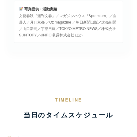
写真提供・活動実績
文藝春秋『週刊文春』／マガジンハウス『&premium』／自
遊人／月刊京都 ／Oz magazine ／朝日新聞出版／読売新聞
／山口新聞／宇部日報／TOKYO METRO NEWS／株式会社
SUNTORY／JINRO 眞露株式会社 ほか
TIMELINE
当日のタイムスケジュール