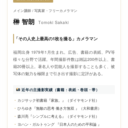
メイン講師 / 写真家・フリーカメラマン
榊 智朗
Tomoki Sakaki
「その人史上最高の1枚を撮る」カメラマン
福岡出身 1979年1月生まれ。広告、書籍の表紙、PV等
様々な分野で活躍。年間撮影件数は雑誌200件以上、書
籍20冊以上。著名人や芸能人を撮影することも多く、被
写体の魅力を極限まで引き出す撮影に定評がある。
近年の主撮影実績（書籍：表紙・巻頭・帯）
カジサック初書籍『家族。』（ダイヤモンド社）
ひろゆき『無敵の思考 働き方無双 』（大和書房）
森川亮『シンプルに考える』（ダイヤモンド社）
ヨハン・ガルトゥング 『日本人のための平和論 』