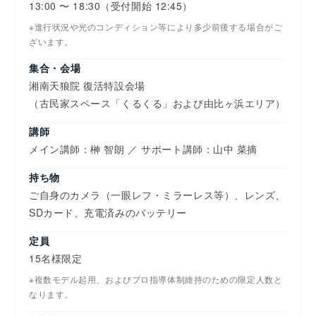
13:00 〜 18:30（受付開始 12:45）
※進行状況や光のコンディション等により多少前後する場合がご
ざいます。
集合・会場
湘南天狼院 復活特設会場
（古民家スペース「くるくる」および由比ヶ浜エリア）
講師
メイン講師：榊 智朗 ／ サポート講師：山中 菜摘
持ち物
ご自身のカメラ（一眼レフ・ミラーレス等）、レンズ、
SDカード、充電済みのバッテリー
定員
15名様限定
※複数モデル起用、およびプロ指導体制維持のための限定人数と
なります。