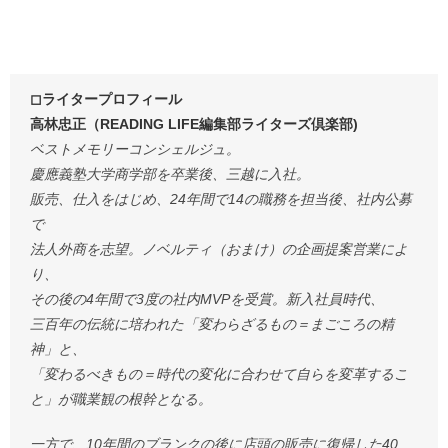
◻︎ライタープロフィール
高林忠正（READING LIFE編集部ライターズ倶楽部)
ベストメモリーコンシェルジュ。
慶應義塾大学商学部を卒業後、三越に入社。
販売、仕入をはじめ、24年間で14の職務を担当後、社内公募
で
法人外商を志望。ノベルティ（おまけ）の企画提案営業によ
り、
その後の4年間で3度の社内MVPを受賞。新入社員時代、
三百年の伝統に培われた「変わらざるもの＝まごころの精
神」と、
「変わるべきもの＝時代の変化に合わせて自らを変革するこ
と」が職業観の根幹となる。
一方で、10年間のブランクの後に店頭の販売に復帰した40