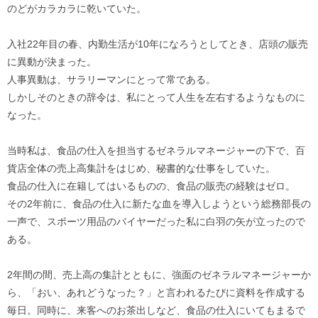
のどがカラカラに乾いていた。
入社22年目の春、内勤生活が10年になろうとしてとき、店頭の販売
に異動が決まった。
人事異動は、サラリーマンにとって常である。
しかしそのときの辞令は、私にとって人生を左右するようなものに
なった。
当時私は、食品の仕入を担当するゼネラルマネージャーの下で、百
貨店全体の売上高集計をはじめ、秘書的な仕事をしていた。
食品の仕入に在籍してはいるものの、食品の販売の経験はゼロ。
その2年前に、食品の仕入に新たな血を導入しようという総務部長の
一声で、スポーツ用品のバイヤーだった私に白羽の矢が立ったので
ある。
2年間の間、売上高の集計とともに、強面のゼネラルマネージャーか
ら、「おい、あれどうなった？」と言われるたびに資料を作成する
毎日。同時に、来客へのお茶出しなど、食品の仕入にいてもまるで