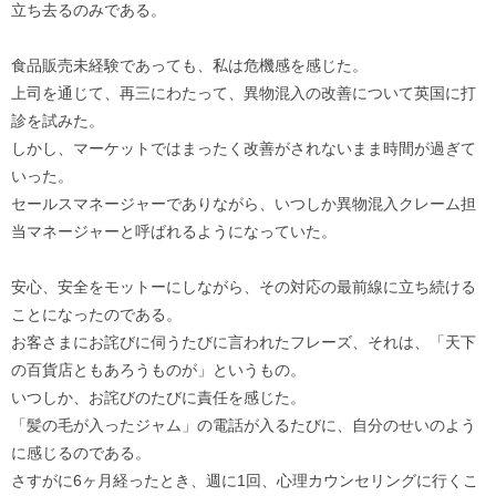
立ち去るのみである。
食品販売未経験であっても、私は危機感を感じた。
上司を通じて、再三にわたって、異物混入の改善について英国に打
診を試みた。
しかし、マーケットではまったく改善がされないまま時間が過ぎて
いった。
セールスマネージャーでありながら、いつしか異物混入クレーム担
当マネージャーと呼ばれるようになっていた。
安心、安全をモットーにしながら、その対応の最前線に立ち続ける
ことになったのである。
お客さまにお詫びに伺うたびに言われたフレーズ、それは、「天下
の百貨店ともあろうものが」というもの。
いつしか、お詫びのたびに責任を感じた。
「髪の毛が入ったジャム」の電話が入るたびに、自分のせいのよう
に感じるのである。
さすがに6ヶ月経ったとき、週に1回、心理カウンセリングに行くこ