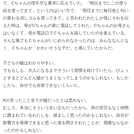
て、Cちゃんの理不尽な要求に応えていた。「明日までにこの塗り
絵を塗ってきて」というのはいい方で、「明日までに毎日色と匂い
の変わる消しゴムを買ってきて」と言われたわたしが母にそれを伝
えた時は、母がCちゃんの家に電話してくれた。Cちゃんのお母さん
はいなくて、母が電話口でＣちゃんを諭していたのを覚えている。
そんな風でもＣちゃんがいじめられなかったのは、みんななんとな
く、Ｃちゃんが「かわいそうな子だ」と感じていたからだ。
子どもの嘘はわかりやすい。
でももしも、大人になるまでそういう習慣を続けていたら、ひょっ
とするとどんどん嘘がうまくなってしまうのかもしれない。もしか
したら、自分でも自覚できないくらいに。
Kの言ったこと全てが嘘だったとは思わない。
むしろ、本当にそういう生い立ちだったから、何の苦労もなく仲間
に囲まれているわたしを、疎ましく思ったのかもしれない。自分が
影響力を発揮できると思った道を閉ざされたことが、我慢ならなか
ったのかもしれない。