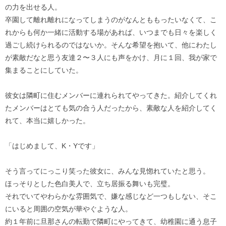
の力を出せる人。
卒園して離れ離れになってしまうのがなんとももったいなくて、こ
れからも何か一緒に活動する場があれば、いつまでも日々を楽しく
過ごし続けられるのではないか。そんな希望を抱いて、他にわたし
が素敵だなと思う友達２〜３人にも声をかけ、月に１回、我が家で
集まることにしていた。
彼女は隣町に住むメンバーに連れられてやってきた。紹介してくれ
たメンバーはとても気の合う人だったから、素敵な人を紹介してく
れて、本当に嬉しかった。
「はじめまして、K・Yです」
そう言ってにっこり笑った彼女に、みんな見惚れていたと思う。
ほっそりとした色白美人で、立ち居振る舞いも完璧。
それでいてやわらかな雰囲気で、嫌な感じなど一つもしない、そこ
にいると周囲の空気が華やぐような人。
約１年前に旦那さんの転勤で隣町にやってきて、幼稚園に通う息子