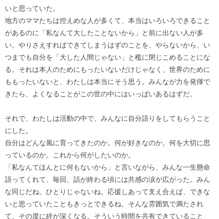
いと思っていた。
地方のママたちは控えめな人が多くて、本当はいろいろできること
があるのに「私なんて大したことないから」と前に出ない人が多
い。やりさえすればできてしまうはずのことを、やらないから、い
つまでも自分を「大した人間じゃない」と檻に閉じこめることにな
る。それは本人のためにもったいないだけじゃなく、世界のために
ももったいないと、わたしは本当にそう思う。みんなが力を発揮で
きたら、よくなることがこの世の中にはいっぱいあるはずだ。
それで、わたしは活動の中で、みんなに自分語りをしてもらうこと
にした。
自分はどんな風に育ってきたのか。何が好きなのか。何を大切に思
っているのか。これから何がしたいのか。
「私なんてほんとに何もないから」と言いながら、みんな一生懸命
語ってくれて、毎回、話が終わる頃には共感の涙が広がった。みん
な同じだね。ひとりじゃないね。応援しあって支え合えば、できな
いと思っていたこともきっとできるね。そんな雰囲気で満たされ
て、その度に絆が深くなる。そういう時間を共有できていること