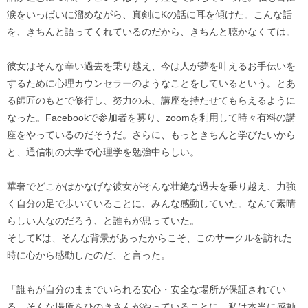
涙をいっぱいに溜めながら、真剣にKの話に耳を傾けた。こんな話
を、きちんと語ってくれているのだから、きちんと聴かなくては。
彼女はそんな辛い過去を乗り越え、今は人が夢を叶えるお手伝いを
するために心理カウンセラーのようなことをしているという。とあ
る師匠のもとで修行し、努力の末、講座を持たせてもらえるように
なった。Facebookで参加者を募り、zoomを利用して時々有料の講
座をやっているのだそうだ。さらに、もっときちんと学びたいから
と、通信制の大学で心理学を勉強中らしい。
華奢でどこかはかなげな彼女がそんな壮絶な過去を乗り越え、力強
く自分の足で歩いていることに、みんな感動していた。なんて素晴
らしい人なのだろう、と誰もが思っていた。
そしてKは、そんな背景があったからこそ、このサークルを訪れた
時に心から感動したのだ、と言った。
「誰もが自分のままでいられる安心・安全な場所が保証されてい
る。そんな場所をひのきさんがやっていることに、私は本当に感動