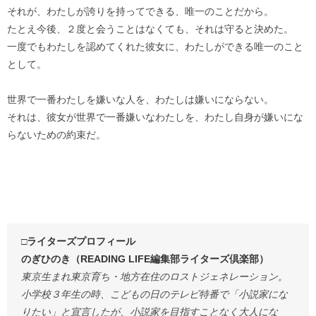
それが、わたしが誇りを持ってできる、唯一のことだから。
たとえ今後、２度と会うことはなくても、それは守ると決めた。
一度でもわたしを認めてくれた彼女に、わたしができる唯一のこと
として。
世界で一番わたしを嫌いな人を、わたしは嫌いにならない。
それは、彼女が世界で一番嫌いなわたしを、わたし自身が嫌いにな
らないための約束だ。
□ライターズプロフィール
のぎひのき（READING LIFE編集部ライターズ倶楽部）
東京生まれ東京育ち・地方在住のロストジェネレーション。
小学校３年生の時、こどもの日のテレビ特番で「小説家にな
りたい」と宣言したが、小説家を目指すことなく大人にな