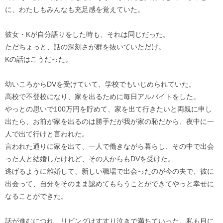
に、わたしもみんなも充足感を覚えていた。
彼女・Kが自分語りをした時も、それは同じだった。
ただちょっと、話の深刻さが群を抜いていただけ。
Kの話はこうだった。
幼いころからDVを受けていて、学校でもいじめられていた。
高校で不登校になり、家を出るために毎日アルバイトをした。
やっとの思いで100万円を貯めて、家を出て行きたいと両親に申し
出たら、お前が家を出るのは勝手だが我が家の恥だから、夜中に一
人で出て行けと言われた。
言われた通りに家を出て、一人で働きながら暮らし、その中で出会
った人と結婚したけれど、その人からもDVを受けた。
逃げるように離婚して、新しい職場で出会ったのが今の夫で、彼に
出会って、自分をそのまま認めてもらうことができてやっと幸せに
なることができた。
話が進むにつれ、リビングはすすり泣きで満ちていった。私も目に