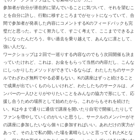
参加者が自分が潜在的に望んでいることに気づいて、それを望むこ
とを自分に許し、行動に移すところまでがセットになっていて、合
間で参加者が発表した内容にコメントするKのフィードバックも完
璧だと思った。すごく努力して、すごく考えて、ここまでできるよ
うになったんだろう。辛い過去を乗り越えて、あんなに凛として、
強い人だな。
ワークショップは２回で一巡りする内容なのでもう次回開催も決ま
っていたけれど、これは、お金をもらって当然の内容だし、こんな
にしっかりしたメソッドができているならば、わたしたちのサーク
ルでわざわざ無料でやる必要もない。Kの講座はずっと続けること
で成果が出ていくものらしいけれど、わたしたちのサークルは、メ
ンバーの一人ひとりがやりたいことをみんなの協力で形にして、応
援し合うための場所として始めたから、これからもそれを続けた
い。Kは今まで通りに通信で講座を開いたり自宅で開催したりして
ファンを増やしていくのがいいと思うし、サークルのメンバーがそ
の講座に参加したいなら個々に参加すればいい。あれだけの実力が
あって、その上で私の開いた場を素晴らしいと言ってくれたKとな