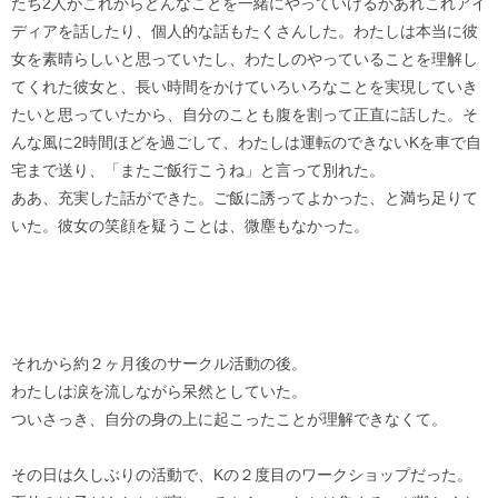
たち2人がこれからどんなことを一緒にやっていけるかあれこれアイ
ディアを話したり、個人的な話もたくさんした。わたしは本当に彼
女を素晴らしいと思っていたし、わたしのやっていることを理解し
てくれた彼女と、長い時間をかけていろいろなことを実現していき
たいと思っていたから、自分のことも腹を割って正直に話した。そ
んな風に2時間ほどを過ごして、わたしは運転のできないKを車で自
宅まで送り、「またご飯行こうね」と言って別れた。
ああ、充実した話ができた。ご飯に誘ってよかった、と満ち足りて
いた。彼女の笑顔を疑うことは、微塵もなかった。
それから約２ヶ月後のサークル活動の後。
わたしは涙を流しながら呆然としていた。
ついさっき、自分の身の上に起こったことが理解できなくて。
その日は久しぶりの活動で、Kの２度目のワークショップだった。