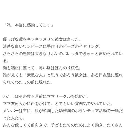
「私、本当に感動してます」
優しげな瞳をキラキラさせて彼女は言った。
清楚な白いワンピースに手作りのビーズのイヤリング。
さらさらの黒髪は大きなリボンのバレッタできゅっと留められてい
る。
顔も端正に整って、薄い唇はほんのり桜色。
誰が見ても「素敵な人」と思うであろう彼女は、ある日友達に連れ
られてわたしの前に現れた。
わたしはその数ヶ月前にママサークルを始めた。
ママ友何人かに声をかけて、とてもいい雰囲気でやれていた。
メンバーは主に、娘が卒園した幼稚園のボランティア活動で一緒だ
った人たち。
みんな優しくて前向きで、子どもたちのためによく動き、たくさん