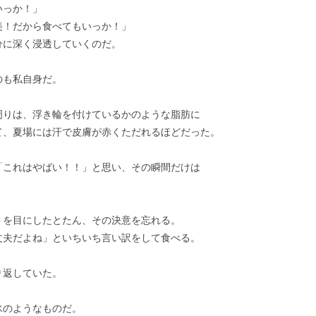
いっか！」
美！だから食べてもいっか！」
分に深く浸透していくのだ。
のも私自身だ。
周りは、浮き輪を付けているかのような脂肪に
て、夏場には汗で皮膚が赤くただれるほどだった。
「これはやばい！！」と思い、その瞬間だけは
トを目にしたとたん、その決意を忘れる。
丈夫だよね」といちいち言い訳をして食べる。
り返していた。
氷のようなものだ。