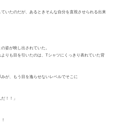
していたのだが、あるときそんな自分を直視させられる出来
まの姿が映し出されていた。
れよりも目を引いたのは、Tシャツにくっきり表れていた背
厚みが、もう目を逸らせないレベルでそこに
んだ！！」
！！