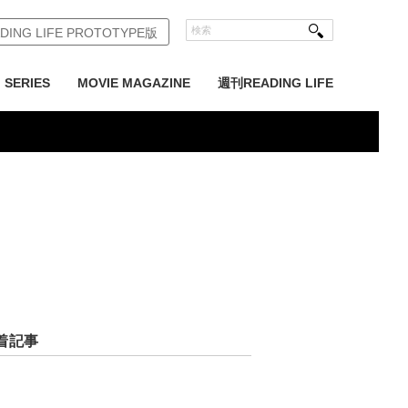
DING LIFE PROTOTYPE版
SERIES
MOVIE MAGAZINE
週刊READING LIFE
着記事