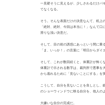
一見硬そうに見えるが、少しさわるだけパ
てなくなる。
そう。そんな表面だけの決意なんて、机上
「絶対、絶対、今回は本当に！」なんて口
滑りな浅い決意だ。
そして、目の前の誘惑にあっという間に乗
「ま、いっか！」の言葉に「明日からダイ
そして、これが数回続くと、体重計が怖く
体重計で示される数字は、裁判所で悪事を
から逃れるために「見ないことにする」を
こうして、自分を見ないことを良しとし、
のショーウィンドウに映る自分を、他人の
大嫌いな自分の完成だ。