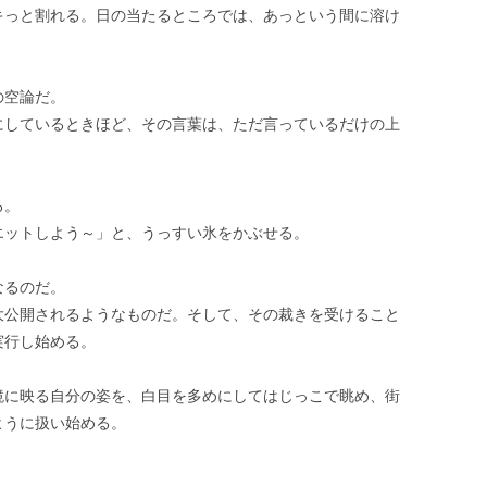
キっと割れる。日の当たるところでは、あっという間に溶け
の空論だ。
にしているときほど、その言葉は、ただ言っているだけの上
る。
エットしよう～」と、うっすい氷をかぶせる。
なるのだ。
大公開されるようなものだ。そして、その裁きを受けること
実行し始める。
鏡に映る自分の姿を、白目を多めにしてはじっこで眺め、街
ように扱い始める。