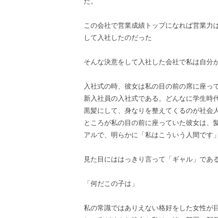
た。
この会社で営業成績トップになれば営業力
して入社したのだった
そんな決意をして入社した会社で私は自分
入社式の時、彼女は私の目の前の席に座っ
新入社員の入社式である。どんなに学生時
黒髪にして、身なりを整えてくるのが社会
ところが私の目の前に座っていた彼女は、
アルで、明らかに「私はこういう人間です
見た目にははっきり言って「ギャル」であ
「何だこの子は」
私の常識ではありえない格好をした女性が