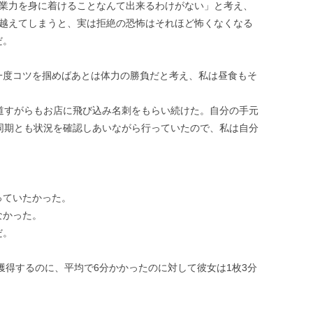
営業力を身に着けることなんて出来るわけがない」と考え、
り越えてしまうと、実は拒絶の恐怖はそれほど怖くなくなる
だ。
一度コツを掴めばあとは体力の勝負だと考え、私は昼食もそ
道すがらもお店に飛び込み名刺をもらい続けた。自分の手元
同期とも状況を確認しあいながら行っていたので、私は自分
。
っていたかった。
なかった。
だ。
獲得するのに、平均で6分かかったのに対して彼女は1枚3分