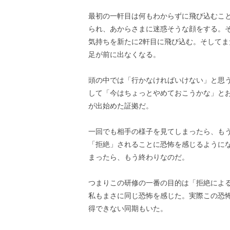
最初の一軒目は何もわからずに飛び込むこ
られ、あからさまに迷惑そうな顔をする。
気持ちを新たに2軒目に飛び込む。そしてま
足が前に出なくなる。
頭の中では「行かなければいけない」と思
して「今はちょっとやめておこうかな」と
が出始めた証拠だ。
一回でも相手の様子を見てしまったら、も
「拒絶」されることに恐怖を感じるようにな
まったら、もう終わりなのだ。
つまりこの研修の一番の目的は「拒絶によ
私もまさに同じ恐怖を感じた。実際この恐
得できない同期もいた。