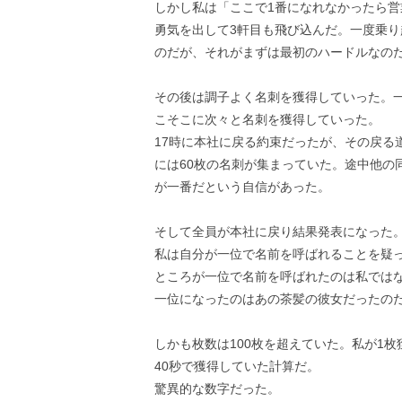
しかし私は「ここで1番になれなかったら
勇気を出して3軒目も飛び込んだ。一度乗
のだが、それがまずは最初のハードルなの
その後は調子よく名刺を獲得していった。
こそこに次々と名刺を獲得していった。
17時に本社に戻る約束だったが、その戻る
には60枚の名刺が集まっていた。途中他の
が一番だという自信があった。
そして全員が本社に戻り結果発表になった
私は自分が一位で名前を呼ばれることを疑
ところが一位で名前を呼ばれたのは私では
一位になったのはあの茶髪の彼女だったの
しかも枚数は100枚を超えていた。私が1枚
40秒で獲得していた計算だ。
驚異的な数字だった。