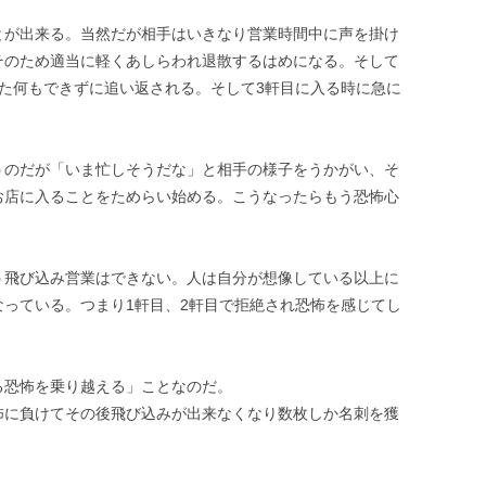
とが出来る。当然だが相手はいきなり営業時間中に声を掛け
そのため適当に軽くあしらわれ退散するはめになる。そして
た何もできずに追い返される。そして3軒目に入る時に急に
うのだが「いま忙しそうだな」と相手の様子をうかがい、そ
お店に入ることをためらい始める。こうなったらもう恐怖心
う飛び込み営業はできない。人は自分が想像している以上に
っている。つまり1軒目、2軒目で拒絶され恐怖を感じてし
る恐怖を乗り越える」ことなのだ。
怖に負けてその後飛び込みが出来なくなり数枚しか名刺を獲