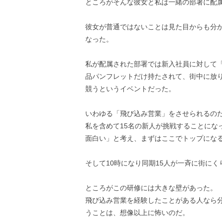
ところがそんな彼女と私は一緒の部署に配
彼女が普通ではないことは見た目からも分
なった。
私が配属された部署では新入社員に対して
品パンフレットだけ持たされて、街中に放
競うというイベントだった。
いわゆる「飛び込み営業」をさせられるの
私を含めて15名の新人が挑戦することになっ
面白い」と考え、まずはここでトップにな
そして10時になり同期15人が一斉に街に
ところがこの研修には大きな壁があった。
飛び込み営業を経験したことがある人なら
うことは、想像以上に怖いのだ。