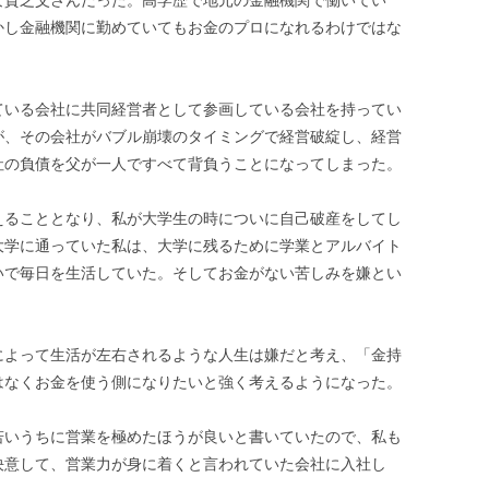
な貧乏父さんだった。高学歴で地元の金融機関で働いてい
かし金融機関に勤めていてもお金のプロになれるわけではな
ている会社に共同経営者として参画している会社を持ってい
が、その会社がバブル崩壊のタイミングで経営破綻し、経営
社の負債を父が一人ですべて背負うことになってしまった。
えることとなり、私が大学生の時についに自己破産をしてし
大学に通っていた私は、大学に残るために学業とアルバイト
いで毎日を生活していた。そしてお金がない苦しみを嫌とい
によって生活が左右されるような人生は嫌だと考え、「金持
はなくお金を使う側になりたいと強く考えるようになった。
若いうちに営業を極めたほうが良いと書いていたので、私も
決意して、営業力が身に着くと言われていた会社に入社し