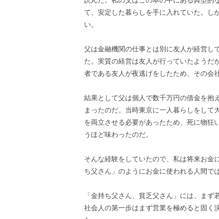
読んだ。私の父はこの本の中にある典型的
て、安定した暮らしを手に入れていた。し
い。
父は金融機関の仕事とは別に友人が経営し
た。実質の経営は友人が行っていたようだ
者である友人が夜逃げをしたため、その会
結果として父は個人で数千万円の借金を抱
まったのだ。当時東京に一人暮らしをして
を両立させる必要があったため、死に物狂
うほど味わったのだ。
そんな経験をしていたので、私は将来お金
ち父さん」のようにお金に使われる人間で
「金持ち父さん、貧乏父さん」には、まず
社会人の第一歩はまず営業を極めると固く