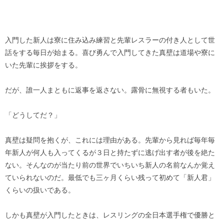
入門した新人は寮に住み込み練習と先輩レスラーの付き人として世
話をする毎日が始まる。喜び勇んで入門してきた真壁は道場や寮に
いた先輩に挨拶をする。
だが、誰一人まともに返事を返さない。露骨に無視する者もいた。
「どうしてだ？」
真壁は疑問を抱くが、これには理由がある。先輩から見れば毎年毎
年新人が何人も入ってくるが３日と持たずに逃げ出す者が後を絶た
ない。そんなのが当たり前の世界でいちいち新人の名前なんか覚え
ていられないのだ。最低でも三ヶ月くらい残って初めて「新人君」
くらいの扱いである。
しかも真壁が入門したときは、レスリングの全日本選手権で優勝と