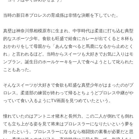
当時の新日本プロレスの育成係は非情な決断を下していた。
真壁は神奈川県相模原市に生まれ、中学時代は柔道に打ち込む典型
的なスポーツ少年。食欲も旺盛で給食にカレーが出てくると８杯も
おかわりをして母親から「あんな食べると馬鹿になるから止めとく
れ」と言われるほど。当時からスイーツも大好きでお気に入りはモ
ンブラン。誕生日のホールケーキを一人で食べようとして叱られた
こともあった。
そんなスイーツが大好きで食欲も旺盛な真壁少年がはまったのがプ
ロレス。柔道部の練習が終わって帰るとちょうどプロレス中継がや
っていて食い入るようにTV画面を見つめていたという。
憧れていたのはアントニオ猪木と長州力。この二人が倒れても倒れ
ても立ち上がる姿を見て将来はプロレスラーになりたいという夢を
持ったという。プロレスラーになるなら格闘技の素養が必要だと思