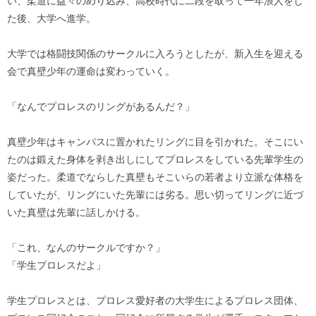
い、柔道に益々のめり込み、高校時代に二段を取って一年浪人をし
た後、大学へ進学。
大学では格闘技関係のサークルに入ろうとしたが、新入生を迎える
会で真壁少年の運命は変わっていく。
「なんでプロレスのリングがあるんだ？」
真壁少年はキャンパスに置かれたリングに目を引かれた。そこにい
たのは鍛えた身体を剥き出しにしてプロレスをしている先輩学生の
姿だった。柔道でならした真壁もそこいらの若者より立派な体格を
していたが、リングにいた先輩には劣る。思い切ってリングに近づ
いた真壁は先輩に話しかける。
「これ、なんのサークルですか？」
「学生プロレスだよ」
学生プロレスとは、プロレス愛好者の大学生によるプロレス団体、