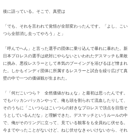
後に語っている。そこで、真壁は
「でも、それを言われて覚悟が全部変わったんです。「よし、こい
つら全部消し去ってやろう」と」
「呼んでへん」と言った選手の団体に乗り込んで暴れに暴れた。新
日本プロレスの選手は絶対にやらないといわれたデスマッチも果敢
に挑み、悪役レスラーとして本気のブーイングを浴びるほど憎まれ
た。しかもインディ団体に所属するレスラーと試合を繰り広げて真
壁の中で一つの価値観が生まれた。
「「何だこいつら？ 全然価値がねぇな」と最初は思ったんです。
でもバッカンバッカンやって、俺も頭を割られて流血したりして、
そのうちに「こいつらはこいつらの好きなプロレスで頂点を目指そ
うとしているんだな」と理解できた。デスマッチというルールの中
で、俺がそのリングに立って、見ている観客をも全員ねじ伏せる。
今までやったことがないけど、ねじ伏せなきゃいけないから、それ