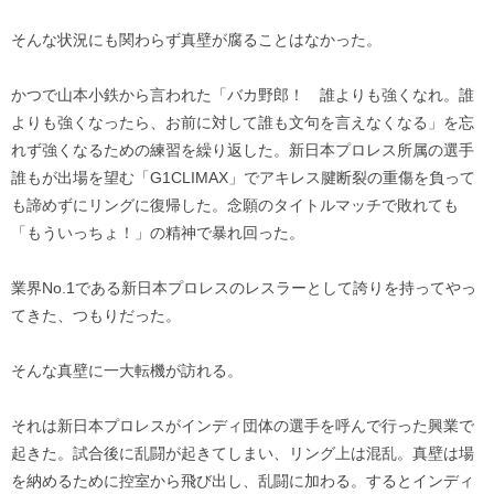
そんな状況にも関わらず真壁が腐ることはなかった。
かつで山本小鉄から言われた「バカ野郎！ 誰よりも強くなれ。誰
よりも強くなったら、お前に対して誰も文句を言えなくなる」を忘
れず強くなるための練習を繰り返した。新日本プロレス所属の選手
誰もが出場を望む「G1CLIMAX」でアキレス腱断裂の重傷を負って
も諦めずにリングに復帰した。念願のタイトルマッチで敗れても
「もういっちょ！」の精神で暴れ回った。
業界No.1である新日本プロレスのレスラーとして誇りを持ってやっ
てきた、つもりだった。
そんな真壁に一大転機が訪れる。
それは新日本プロレスがインディ団体の選手を呼んで行った興業で
起きた。試合後に乱闘が起きてしまい、リング上は混乱。真壁は場
を納めるために控室から飛び出し、乱闘に加わる。するとインディ