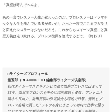
「真壁は呼んでへんよ」
あの一言でレスラー人生が変わったのだ。プロレスラーはドラマチ
ックな人生を歩んでいる者が多いが、たった一言でここまでガラリ
と変えたレスラーは少ないだろう。これからもスイーツ真壁こと真
壁刀義は走り続ける。プロレス復興を達成するまで。《終わり》
□ライターズプロフィール
篁五郎（READING LIFE編集部ライターズ倶楽部）
初代タイガーマスクをテレビで見て以来プロレスにはまって
35年。新日本プロレスを中心に現地観戦も多数。アントニオ
猪木や長州力、前田日明の引退試合も現地で目撃。普段もプ
ロレス会場で買ったTシャツを身にまとって都内に仕事で通う
ほどのファンで愛読書は鈴木みのるの「ギラギラ幸福論」。