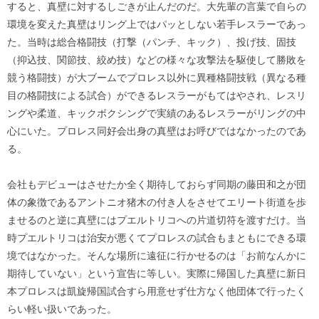
すると、真壁に対するしごきが止んだのだ。大先輩の言葉で自らの
環境を変えた真壁はリング上ではパッとしない若手レスラーであっ
た。当時は総合格闘技（打撃（パンチ、キック）、投げ技、固技
（抑込技、関節技、絞め技）などの様々な攻撃法を駆使して勝敗を
競う格闘技）が大ブームでプロレス以外に異種格闘技戦（異なる種
目の格闘技による試合）ができるレスラーがもてはやされ、レスリ
ングや柔道、キックボクシングで実績のあるレスラーがリングの中
心にいた。プロレス同好会出身の真壁はお呼びではなかったのであ
る。
会社もデビューはさせたか全く期待しておらず同期の藤田和之が団
体の象徴であるアントニオ猪木の付き人をさせてエリート街道を歩
ませるのと逆に真壁にはプエルトリコへの片道切符を渡すだけ。当
時プエルトリコは治安が悪くてプロレスの試合もまともにできる環
境ではなかった。そんな場所に遠征に行かせるのは「お前なんかに
期待していない」という宣告に等しい。実際に帰国した真壁に新日
本プロレスは凱旋帰国試合すら用意せず仕方なく他団体で行ったく
らい軽い扱いであった。