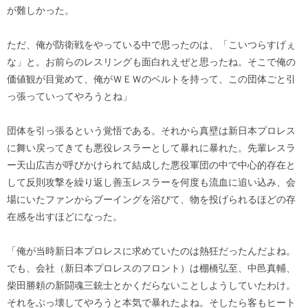
が難しかった。
ただ、俺が防衛戦をやっている中で思ったのは、「こいつらすげぇ
な」と。お前らのレスリングも面白れえぜと思ったね。そこで俺の
価値観が目覚めて、俺がＷＥＷのベルトを持って、この団体ごと引
っ張っていってやろうとね」
団体を引っ張るという覚悟である。それから真壁は新日本プロレス
に舞い戻ってきても悪役レスラーとして暴れに暴れた。先輩レスラ
ー天山広吉が呼びかけられて結成した悪役軍団の中で中心的存在と
して反則攻撃を繰り返し善玉レスラーを何度も流血に追い込み、会
場にいたファンからブーイングを浴びて、物を投げられるほどの存
在感を出すほどになった。
「俺が当時新日本プロレスに求めていたのは熱狂だったんだよね。
でも、会社（新日本プロレスのフロント）は棚橋弘至、中邑真輔、
柴田勝頼の新闘魂三銃士とかくだらないことしようしていたわけ。
それをぶっ壊してやろうと本気で暴れたよね。そしたら客もヒート