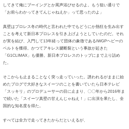
してきて俺にブーイングとか罵声浴びせるのよ。もう狙い通りで
「お前らわかってきてんじゃねえか」って思ったのよ」
真壁はプロレス冬の時代と言われた中でもどうにか熱狂を生み出す
ことを考えて新日本プロレスを引き上げようとしていたのだ。それ
が実を結び、入門して13年経って団体の象徴であるIWGPヘビーの
ベルトを獲得。かつてアキレス腱断裂という事故が起きた
「G1CLIMAX」も優勝。新日本プロレスのトップにまで上り詰め
た。
そこからも止まることなく突っ走っていった。誘われるがままに始
めたブログで大好きなスイーツのことを書いていたら日本テレビ
「スッキリ」のプロデューサーの目に止まり、〇〇年から2016年ま
で続いた「スイーツ真壁の甘えんじゃねえ！」に出演を果たし、全
国的な知名度を得た。
すべては全力で走ってきたからだといえるが、