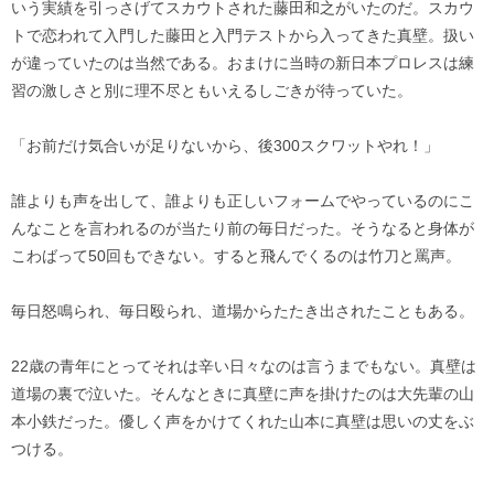
いう実績を引っさげてスカウトされた藤田和之がいたのだ。スカウ
トで恋われて入門した藤田と入門テストから入ってきた真壁。扱い
が違っていたのは当然である。おまけに当時の新日本プロレスは練
習の激しさと別に理不尽ともいえるしごきが待っていた。
「お前だけ気合いが足りないから、後300スクワットやれ！」
誰よりも声を出して、誰よりも正しいフォームでやっているのにこ
んなことを言われるのが当たり前の毎日だった。そうなると身体が
こわばって50回もできない。すると飛んでくるのは竹刀と罵声。
毎日怒鳴られ、毎日殴られ、道場からたたき出されたこともある。
22歳の青年にとってそれは辛い日々なのは言うまでもない。真壁は
道場の裏で泣いた。そんなときに真壁に声を掛けたのは大先輩の山
本小鉄だった。優しく声をかけてくれた山本に真壁は思いの丈をぶ
つける。