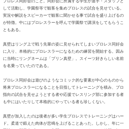
プロレス同好会のこと。同好会に所属する学生が選手・スタッフと
して活動し、学園祭等で観客を集めプロレスの試合を見せている。
実況や解説をスピーカーで観客に聞かせる事で試合を盛り上げるの
が特徴。中にはプロレスラーを呼んで学園祭で講演をしてもらうこ
ともある。
真壁はリング上で戦う先輩の姿に見せられてしまいプロレス同好会
に入り、本格的にプロレスラーになるための練習を開始する。因み
に当時にリングネームは「プリン真壁」。スイーツ好きらしい名前
を名乗っていたのである。
プロレス同好会は遊びのようなコミック的な要素が中心のものから
将来プロレスラーになることを目指してトレーニングを積み、プロ
指向の試合を見せようとする者や応援でレスリング部に参加する者
も中にはいたりして本格的にやっている者も珍しくない。
真壁が加入したのは後者が多い学生プロレスでトレーニングはハー
ド。柔道で鍛えた肉体が悲鳴を上げることあった。しかし、年に一