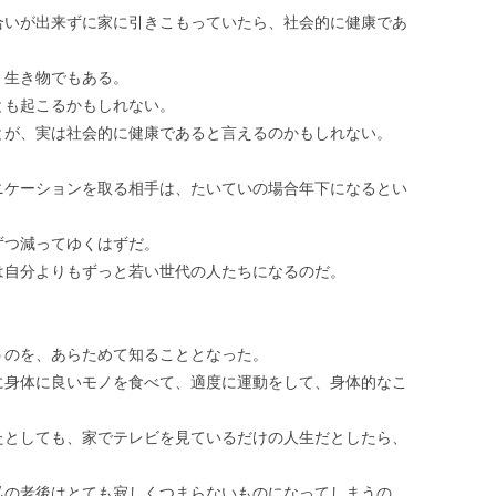
合いが出来ずに家に引きこもっていたら、社会的に健康であ
く生き物でもある。
とも起こるかもしれない。
とが、実は社会的に健康であると言えるのかもしれない。
ニケーションを取る相手は、たいていの場合年下になるとい
ずつ減ってゆくはずだ。
は自分よりもずっと若い世代の人たちになるのだ。
うのを、あらためて知ることとなった。
に身体に良いモノを食べて、適度に運動をして、身体的なこ
たとしても、家でテレビを見ているだけの人生だとしたら、
私の老後はとても寂しくつまらないものになってしまうの