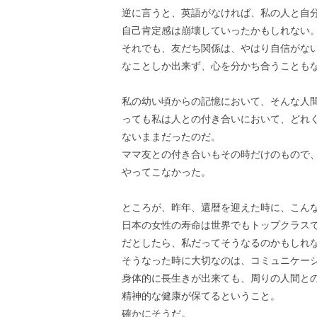
逆に言うと、英語がなければ、私の人と自
自己肯定感は崩壊していったかもしれない
それでも、友だち関係は、やはり自信がな
なことしか出来ず、心を分かち合うことも
私の幼い頃からの記憶において、そんな人
っても私は人との付き合いにおいて、どれ
ないままだったのだ。
ママ友との付き合いもその時だけのもので
やってこなかった。
ところが、昨年、還暦を迎えた時に、こん
日本の女性の寿命は世界でもトップクラス
だとしたら、私だってそうなるのかもしれ
そうなった時に大切なのは、コミュニケー
身体的に長生きが出来ても、周りの人間と
精神的な健康が保てるということ。
確かにそうだ。