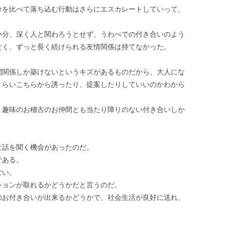
分を比べて落ち込む行動はさらにエスカレートしていって、
。
い分、深く人と関わろうとせず、うわべでの付き合いのよう
なく、ずっと長く続けられる友情関係は持てなかった。
間関係しか築けないというキズがあるものだから、大人にな
くらいこちらから誘ったり、提案したりしていいのかわから
、趣味のお稽古のお仲間とも当たり障りのない付き合いしか
な話を聞く機会があったのだ。
である。
ない。
ションが取れるかどうかだと言うのだ。
のお付き合いが出来るかどうかで、社会生活が良好に送れ、