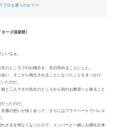
？プロも通うのか？〜
ライターズ倶楽部）
寂しいなぁ」
先生のところでのお稽古を、先日辞めることにした。
出会い、そこから独立されることになったことをきっかけ
ていたのだ。
、娘と二人でその先生のところから別のお教室へと移ること
敵だったのだ。
う共通の想いが強くあって、さらにはプライベートでバレエ
だ。
離れざるを得なくなったので、メンバーと一緒にお稽古出来