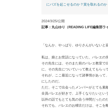
にバズを起こせるのか？賞を取れるのか
2024/3/25/公開
記事：丸山ゆり（READING LIFE編集部
「なんか、やっぱり、ゆりさんがいないと
私は、娘とお世話になっていた、バレエの
その先生には、そのまた前のバレエ教室で
に、その先生についていって教えてもらっ
それが、ここ最近になって諸事情があって
にしたのだ。
ただ、そこで出会ったメンバーがとても素
全員バレエが好きで、上手くなりたいとい
以外の話でもとても気の合う仲間だったの
それでも、バレエのお稽古だけは、そこを