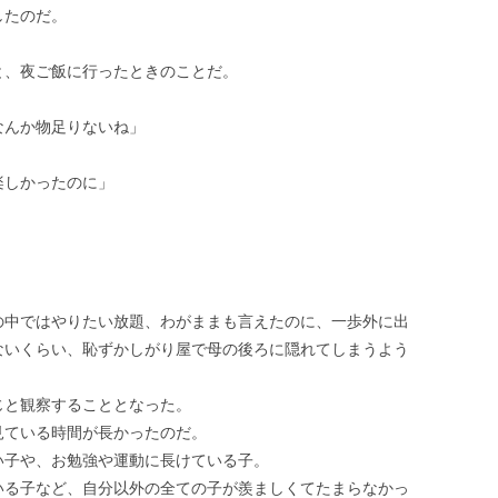
したのだ。
と、夜ご飯に行ったときのことだ。
なんか物足りないね」
楽しかったのに」
の中ではやりたい放題、わがままも言えたのに、一歩外に出
ないくらい、恥ずかしがり屋で母の後ろに隠れてしまうよう
じと観察することとなった。
見ている時間が長かったのだ。
い子や、お勉強や運動に長けている子。
いる子など、自分以外の全ての子が羨ましくてたまらなかっ