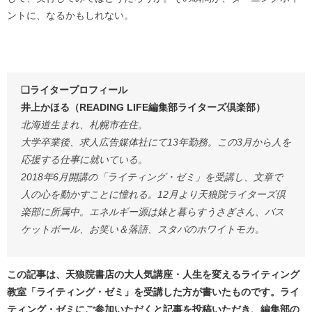
ントに、なるかもしれない。
❏ライタープロフィール
井上かほる（READING LIFE編集部ライターズ倶楽部）
北海道生まれ、札幌市在住。
大学卒業後、求人広告媒体社にて13年勤務。この3月から人を
応援する仕事に就いている。
2018年6月開講の「ライティング・ゼミ」を受講し、文章で
人の心を動かすことに憧れる。12月より天狼院ライターズ倶
楽部に所属中。エネルギー源は妹と暮らすうさぎさん、バス
ケットボール、お笑い＆落語、スタバのホワイトモカ。
この記事は、天狼院書店の大人気講座・人生を変えるライティング
教室「ライティング・ゼミ」を受講した方が書いたものです。ライ
ティング・ゼミにご参加いただくと記事を投稿いただき、編集部の