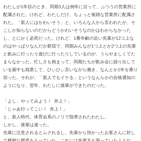
わたしが1年目のとき、同期3人は例年に沿って、ふつうの営業所に
配属された。けれど、わたしだけ、ちょっと複雑な営業所に配属さ
れた。「新人にはかわいそう」と、いろんな人から言われたが、そ
こしか知らないのだからどうかわいそうなのかはわからなかった
し、とにかく必死だった。けれど、1番年齢の近い先輩が12コ上な
のはやっぱりなんだか窮屈で、同期みんなが1つ上とか2つ上の先輩
と飲みに行ったり遊びに行ったりしているのが、うらやましくてた
まらなかった。忙しさも相まって、同期たちが飲み会に繰り出して
いる最中も残業して、ひぃひぃ言いながら働き、なんとか1年を乗り
切った。それが、「新人でもイケる」というなんらかの合格通知の
ようになり、翌年、わたしに後輩ができたのだった。
「よし、やってみよう！ 井上！」
「じゃあ行ってこい！ 井上！」
と、新人時代、体育会系のノリで指導されたわたし。
しかし、後輩は違った。
先輩に注意されるとムクれるし、先輩から預かったお客さんに対し
て横柄な態度をとっていた。これには先輩方も困っていたようだ。