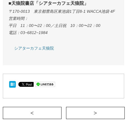
■天狼院書店「シアターカフェ天狼院」
〒170-0013 東京都豊島区東池袋1丁目8-1 WACCA池袋 4F
営業時間：
平日 11：00〜22：00／土日祝 10：00〜22：00
電話：03−6812−1984
シアターカフェ天狼院
＜ 中途採用面接哀歌《週刊READING LIFE 
主