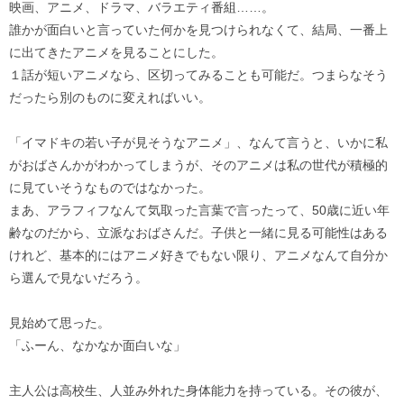
映画、アニメ、ドラマ、バラエティ番組……。
誰かが面白いと言っていた何かを見つけられなくて、結局、一番上
に出てきたアニメを見ることにした。
１話が短いアニメなら、区切ってみることも可能だ。つまらなそう
だったら別のものに変えればいい。
「イマドキの若い子が見そうなアニメ」、なんて言うと、いかに私
がおばさんかがわかってしまうが、そのアニメは私の世代が積極的
に見ていそうなものではなかった。
まあ、アラフィフなんて気取った言葉で言ったって、50歳に近い年
齢なのだから、立派なおばさんだ。子供と一緒に見る可能性はある
けれど、基本的にはアニメ好きでもない限り、アニメなんて自分か
ら選んで見ないだろう。
見始めて思った。
「ふーん、なかなか面白いな」
主人公は高校生、人並み外れた身体能力を持っている。その彼が、