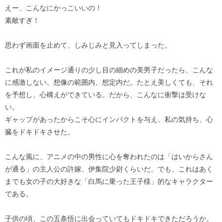
えー、こんなにかっこいいの！
素敵すぎ！
思わず画面を止めて、しみじみと見入ってしまった。
これが私のイメージ通りの少し目の細めの美男子だったら、こんな
に感激しない。想像の範囲内、想定内だ。たとえ美しくても、それ
を予想し、心構えができている。だから、こんなに衝撃は受けな
い。
ギャップがあったからこそ心にインパクトを与え、私の気持ち、心
臓をドキドキさせた。
こんな風に、アニメの中の男性に心を奪われたのは「はいからさん
が通る」の主人公の許嫁、伊集院少尉くらいだ。でも、これはあく
までも女の子の大好きな「白馬に乗った王子様」的なキャラクター
である。
子供の頃、この五条悟に出会っていてもドキドキできただろうか。