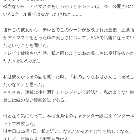
残念ながら、アイマスクをしっかりとるシーンは、今、公開されて
いる1クール目ではなかったけれど……。
後日この彼女から、テレビでこのシーンが放映された直後、五条悟
がアイマスクをとった時の美しさについて、SNSで話題になってい
たということを聞いた。
テレビで放映された時、私と同じようにあの美しさに度肝を抜かれ
た人々がいたのだ。
私は彼女からその話を聞いた時、「私のようなおばさんも、感激し
たかな？」と思った。
そもそも、連載は少年週刊ジャンプという雑誌だ。私のような年齢
層には縁のない漫画雑誌である。
何となく気になって、私は五条悟のキャラクター設定をインターネ
ットで検索した。
誕生日は12月7日。私と近い。なんだかそれだけでも嬉しくなる。
そして、年齢を見て衝撃を受ける。