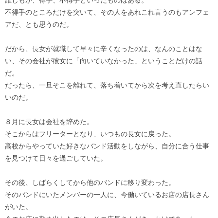
誰しもが、得手、不得手といったものはある。
不得手のところだけを突いて、その人をあれこれ言うのもアンフェ
アだ、とも思うのだ。
だから、長女が就職して早々に辛くなったのは、なんのことはな
い、その会社が彼女に「向いていなかった」ということだけの話
だ。
だったら、一旦そこを離れて、落ち着いてから次を考え直したらい
いのだ。
８月に長女は会社を辞めた。
そこからはフリーターとなり、いつもの長女に戻った。
高校からやっていた好きなバンド活動をしながら、自分に合う仕事
を見つけて日々を過ごしていた。
その後、しばらくしてから他のバンドに移り変わった。
そのバンドにいたメンバーの一人に、今働いているお店の店長さん
がいた。