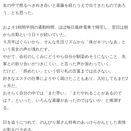
女の中で然るべき向き合いと葛藤を経たうえで出てきたものであろ
う、とも思った。
およそ1時間半弱の通勤時間、ほぼ毎日最終電車で帰宅し、翌日は朝
から出勤という日々が続いていた。
５月半ばぐらいから、そんな生活リズムから「体がキツいなあ」と
いう長女の声が洩れだす。
やがて、会社のしくみにどうやら自分が馴染めそうにないこと、先
輩との折り合いがつきにくい、と言った声が加わっていく。
だけど、「辞めたい」という切り札の言葉までは出さない。
好きなエステの仕事にようやく就けたこともあり、入社してもまだ2
ヶ月だ。
おそらく自分の中では「まだ早い」「まだやれることがあるので
は？」といった、いろんな葛藤があったのではないか、と推測す
る。
日を追うにつれて、のんびり屋さん特有のあっけらかんとした表情
が影をひそめる。