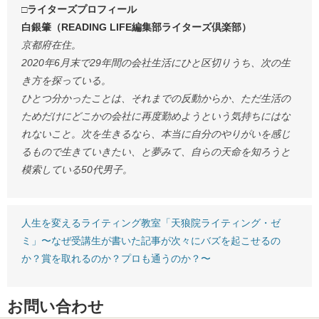
□ライターズプロフィール
白銀肇（READING LIFE編集部ライターズ倶楽部）
京都府在住。
2020年6月末で29年間の会社生活にひと区切りうち、次の生
き方を探っている。
ひとつ分かったことは、それまでの反動からか、ただ生活の
ためだけにどこかの会社に再度勤めようという気持ちにはな
れないこと。次を生きるなら、本当に自分のやりがいを感じ
るもので生きていきたい、と夢みて、自らの天命を知ろうと
模索している50代男子。
人生を変えるライティング教室「天狼院ライティング・ゼ
ミ」〜なぜ受講生が書いた記事が次々にバズを起こせるの
か？賞を取れるのか？プロも通うのか？〜
お問い合わせ