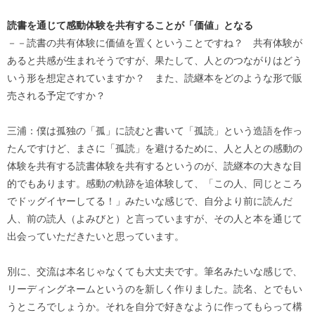
読書を通じて感動体験を共有することが「価値」となる
－－読書の共有体験に価値を置くということですね？ 共有体験が
あると共感が生まれそうですが、果たして、人とのつながりはどう
いう形を想定されていますか？ また、読継本をどのような形で販
売される予定ですか？
三浦：僕は孤独の「孤」に読むと書いて「孤読」という造語を作っ
たんですけど、まさに「孤読」を避けるために、人と人との感動の
体験を共有する読書体験を共有するというのが、読継本の大きな目
的でもあります。感動の軌跡を追体験して、「この人、同じところ
でドッグイヤーしてる！」みたいな感じで、自分より前に読んだ
人、前の読人（よみびと）と言っていますが、その人と本を通じて
出会っていただきたいと思っています。
別に、交流は本名じゃなくても大丈夫です。筆名みたいな感じで、
リーディングネームというのを新しく作りました。読名、とでもい
うところでしょうか。それを自分で好きなように作ってもらって構