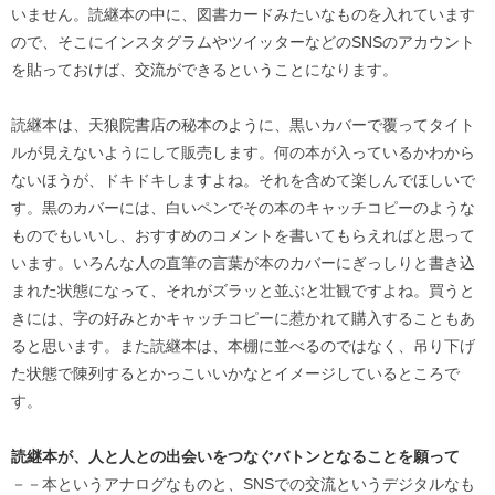
いません。読継本の中に、図書カードみたいなものを入れています
ので、そこにインスタグラムやツイッターなどのSNSのアカウント
を貼っておけば、交流ができるということになります。
読継本は、天狼院書店の秘本のように、黒いカバーで覆ってタイト
ルが見えないようにして販売します。何の本が入っているかわから
ないほうが、ドキドキしますよね。それを含めて楽しんでほしいで
す。黒のカバーには、白いペンでその本のキャッチコピーのような
ものでもいいし、おすすめのコメントを書いてもらえればと思って
います。いろんな人の直筆の言葉が本のカバーにぎっしりと書き込
まれた状態になって、それがズラッと並ぶと壮観ですよね。買うと
きには、字の好みとかキャッチコピーに惹かれて購入することもあ
ると思います。また読継本は、本棚に並べるのではなく、吊り下げ
た状態で陳列するとかっこいいかなとイメージしているところで
す。
読継本が、人と人との出会いをつなぐバトンとなることを願って
－－本というアナログなものと、SNSでの交流というデジタルなも