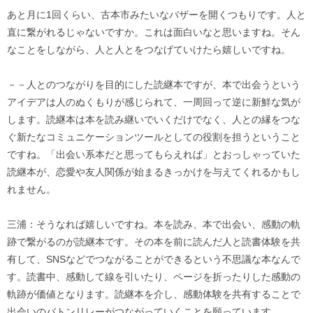
あと月に1回くらい、古本市みたいなバザーを開くつもりです。人と
直に繋がれるじゃないですか。これは面白いなと思いますね。そん
なことをしながら、人と人とをつなげていけたら嬉しいですね。
－－人とのつながりを目的にした読継本ですが、本で出会うという
アイデアは人のぬくもりが感じられて、一周回って逆に新鮮な気が
します。読継本は本を読み継いでいくだけでなく、人との縁をつな
ぐ新たなコミュニケーションツールとしての役割を担うということ
ですね。「出会い系本だと思ってもらえれば」とおっしゃっていた
読継本が、恋愛や友人関係が始まるきっかけを与えてくれるかもし
れません。
三浦：そうなれば嬉しいですね。本を読み、本で出会い、感動の軌
跡で繋がるのが読継本です。その本を前に読んだ人と読書体験を共
有して、SNSなどでつながることができるという不思議な本なんで
す。読書中、感動して線を引いたり、ページを折ったりした感動の
軌跡が価値となります。読継本を介し、感動体験を共有することで
出会いのバトンリレーがつながっていくことを願っています。