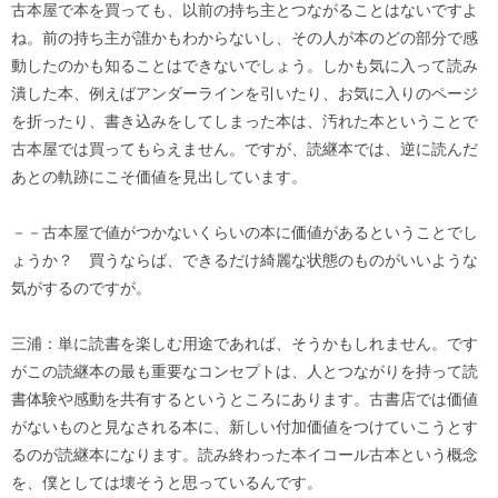
古本屋で本を買っても、以前の持ち主とつながることはないですよ
ね。前の持ち主が誰かもわからないし、その人が本のどの部分で感
動したのかも知ることはできないでしょう。しかも気に入って読み
潰した本、例えばアンダーラインを引いたり、お気に入りのページ
を折ったり、書き込みをしてしまった本は、汚れた本ということで
古本屋では買ってもらえません。ですが、読継本では、逆に読んだ
あとの軌跡にこそ価値を見出しています。
－－古本屋で値がつかないくらいの本に価値があるということでし
ょうか？ 買うならば、できるだけ綺麗な状態のものがいいような
気がするのですが。
三浦：単に読書を楽しむ用途であれば、そうかもしれません。です
がこの読継本の最も重要なコンセプトは、人とつながりを持って読
書体験や感動を共有するというところにあります。古書店では価値
がないものと見なされる本に、新しい付加価値をつけていこうとす
るのが読継本になります。読み終わった本イコール古本という概念
を、僕としては壊そうと思っているんです。