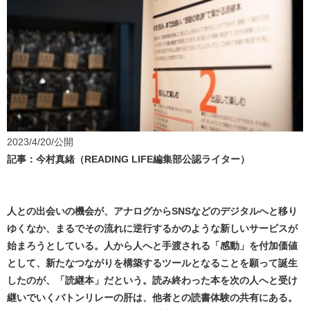
2023/4/20/公開
記事：今村真緒（READING LIFE編集部公認ライター）
人との出会いの機会が、アナログからSNSなどのデジタルへと移り
ゆくなか、まるでその流れに逆行するかのような新しいサービスが
始まろうとしている。人から人へと手渡される「感動」を付加価値
として、新たなつながりを構築するツールとなることを願って誕生
したのが、「読継本」だという。読み終わった本を次の人へと受け
継いでいくバトンリレーの肝は、他者との読書体験の共有にある。