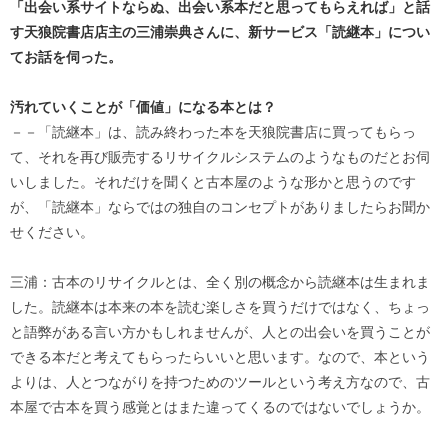
「出会い系サイトならぬ、出会い系本だと思ってもらえれば」と話
す天狼院書店店主の三浦崇典さんに、新サービス「読継本」につい
てお話を伺った。
汚れていくことが「価値」になる本とは？
－－「読継本」は、読み終わった本を天狼院書店に買ってもらっ
て、それを再び販売するリサイクルシステムのようなものだとお伺
いしました。それだけを聞くと古本屋のような形かと思うのです
が、「読継本」ならではの独自のコンセプトがありましたらお聞か
せください。
三浦：古本のリサイクルとは、全く別の概念から読継本は生まれま
した。読継本は本来の本を読む楽しさを買うだけではなく、ちょっ
と語弊がある言い方かもしれませんが、人との出会いを買うことが
できる本だと考えてもらったらいいと思います。なので、本という
よりは、人とつながりを持つためのツールという考え方なので、古
本屋で古本を買う感覚とはまた違ってくるのではないでしょうか。