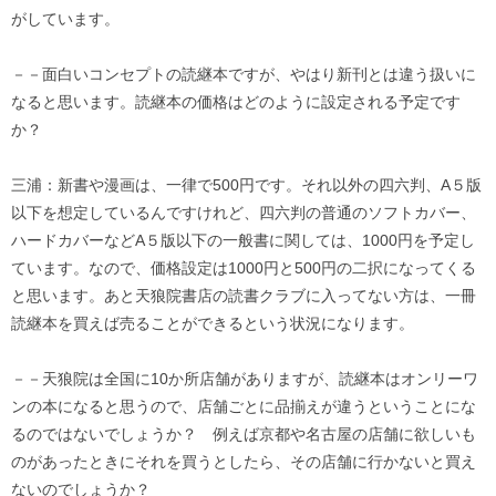
がしています。
－－面白いコンセプトの読継本ですが、やはり新刊とは違う扱いに
なると思います。読継本の価格はどのように設定される予定です
か？
三浦：新書や漫画は、一律で500円です。それ以外の四六判、A５版
以下を想定しているんですけれど、四六判の普通のソフトカバー、
ハードカバーなどA５版以下の一般書に関しては、1000円を予定し
ています。なので、価格設定は1000円と500円の二択になってくる
と思います。あと天狼院書店の読書クラブに入ってない方は、一冊
読継本を買えば売ることができるという状況になります。
－－天狼院は全国に10か所店舗がありますが、読継本はオンリーワ
ンの本になると思うので、店舗ごとに品揃えが違うということにな
るのではないでしょうか？ 例えば京都や名古屋の店舗に欲しいも
のがあったときにそれを買うとしたら、その店舗に行かないと買え
ないのでしょうか？