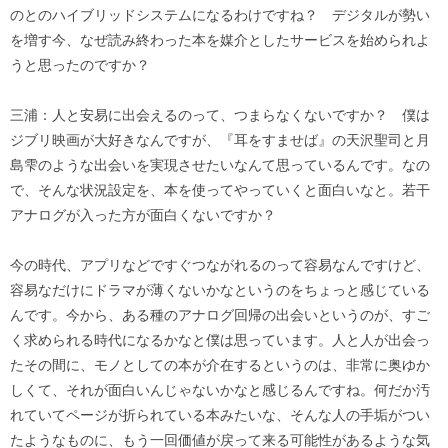
のとのハイブリッドシステムになるわけですね？ デジタルが勢い
を増す今、なぜ読み終わった本を媒介としたサービスを始められよ
うと思ったのですか？
三浦：人と安易に出会えるのって、つまらなくないですか？ 僕は
ジブリ映画が大好きなんですが、『耳をすませば』の天沢聖司と月
島雫のような出会いを実現させたいなんて思っているんです。なの
で、そんな状況設定を、本を使ってやっていくと面白いなと。若干
アナログが入った方が面白くないですか？
今の時代、アプリなどですぐつながれるのって容易なんですけど、
容易なだけにドラマが薄くないかなというのをちょっと感じている
んです。今から、ある種のアナログ回帰の出会いというのが、すご
く求められる時代になるかなと僕は思っています。人と人が出会っ
たその間に、モノとしての本が介在するというのは、非常に奥ゆか
しくて、それが面白いんじゃないかなと感じるんですね。何だか汚
れていてページが折られている本みたいな、そんな人の手垢がつい
たようなものに、もう一回価値が戻って来る可能性があるような気