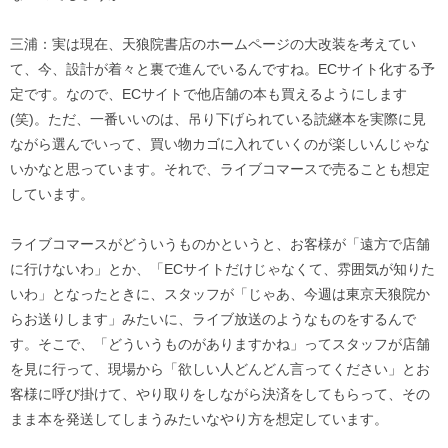
三浦：実は現在、天狼院書店のホームページの大改装を考えてい
て、今、設計が着々と裏で進んでいるんですね。ECサイト化する予
定です。なので、ECサイトで他店舗の本も買えるようにします
(笑)。ただ、一番いいのは、吊り下げられている読継本を実際に見
ながら選んでいって、買い物カゴに入れていくのが楽しいんじゃな
いかなと思っています。それで、ライブコマースで売ることも想定
しています。
ライブコマースがどういうものかというと、お客様が「遠方で店舗
に行けないわ」とか、「ECサイトだけじゃなくて、雰囲気が知りた
いわ」となったときに、スタッフが「じゃあ、今週は東京天狼院か
らお送りします」みたいに、ライブ放送のようなものをするんで
す。そこで、「どういうものがありますかね」ってスタッフが店舗
を見に行って、現場から「欲しい人どんどん言ってください」とお
客様に呼び掛けて、やり取りをしながら決済をしてもらって、その
まま本を発送してしまうみたいなやり方を想定しています。