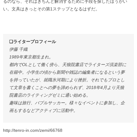
るのなら、それはきちんと解消するために手段を探したほうがい
い。文具はきっとその第1ステップとなるはずだ。
❏
ライタープロフィール
伊藤 千織
1989年東京都生まれ。
都内でOLとして働く傍ら、天狼院書店でライターズ倶楽部に
在籍中。小学生の頃から新聞や雑誌の編集者になるという夢
を持っていたが、就職氷河期により挫折。それでもプロとし
て文章を書くことへの夢を諦められず、2018年4月より天狼
院書店のライティングゼミに通い始める。
趣味は旅行、バブルサッカー。様々なイベントに参加し、企
画もするなどアクティブに活動中。
http://tenro-in.com/zemi/66768