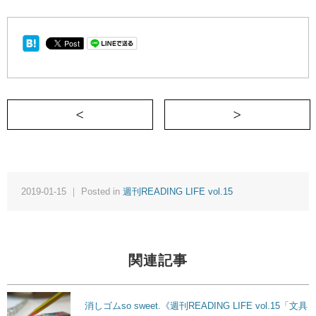
＜ やっぱりカラフルが楽しい！ 《週刊READING
青
2019-01-15 ｜ Posted in
週刊READING LIFE vol.15
関連記事
消しゴムso sweet.《週刊READING LIFE vol.15「文具