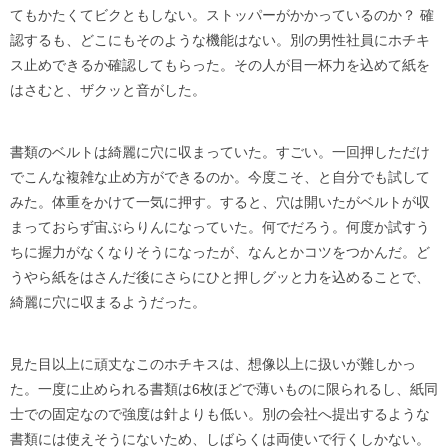
てもかたくてビクともしない。ストッパーがかかっているのか？ 確
認するも、どこにもそのような機能はない。別の男性社員にホチキ
ス止めできるか確認してもらった。その人が目一杯力を込めて紙を
はさむと、ザクッと音がした。
書類のベルトは綺麗に穴に収まっていた。すごい。一回押しただけ
でこんな複雑な止め方ができるのか。今度こそ、と自分でも試して
みた。体重をかけて一気に押す。すると、穴は開いたがベルトが収
まっておらず宙ぶらりんになっていた。何でだろう。何度か試すう
ちに握力がなくなりそうになったが、なんとかコツをつかんだ。ど
うやら紙をはさんだ後にさらにひと押しグッと力を込めることで、
綺麗に穴に収まるようだった。
見た目以上に頑丈なこのホチキスは、想像以上に扱いが難しかっ
た。一度に止められる書類は6枚ほどで薄いものに限られるし、紙同
士での固定なので強度は針よりも低い。別の会社へ提出するような
書類には使えそうにないため、しばらくは両使いで行くしかない。