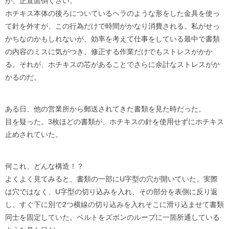
が、正直面倒くさい。
ホチキス本体の後ろについているヘラのような形をした金具を使っ
て針を外すが、この行為だけで時間がかなり消費される。私がせっ
かちなのかもしれないが、効率を考えて仕事をしている最中で書類
の内容のミスに気がつき、修正する作業だけでもストレスがかか
る。それが、ホチキスの芯があることでさらに余計なストレスがか
かるのだ。
ある日、他の営業所から郵送されてきた書類を見た時だった。
目を疑った。3枚ほどの書類が、ホチキスの針を使用せずにホチキス
止めされていた。
何これ、どんな構造！？
よくよく見てみると、書類の一部にU字型の穴が開いていた。実際
は穴ではなく、U字型の切り込みを入れ、その部分を表側に反り返
し、すぐ下に別で2つ横線の切り込みを入れそこに滑り込ませて書類
同士を固定していた。ベルトをズボンのループに一箇所通している