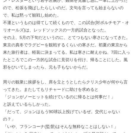
ン・レスターという若手左腕が、難病を克服し急に一軍に上がった
ので、松坂を飛ばしたらしいのだ。文句を言っても始まらないの
で、私は黙って観戦し始めた。
不運というものは得てして続くもので、この試合(対ボルチモア・オ
リオールズ)は、レッドソックスの一方的試合となった。
その上、5月の下旬だというのに、とてつもない寒さになってきた。
東京の真冬でラグビーを観戦するくらいの寒さだ。初夏の東京から
来た旅行者は、軽装に決まってる。私は寒さに耐えかね、7回に入っ
たところでこの一方的な試合に見切りを付け、帰ることにした。風
邪をひいてしまったら、元も子もないからだ。
周りの観衆に挨拶をし、席を立とうとしたらクリス少年が何やら言
ってきた。またしてもリチャードに助けを求めると
「ジョンがノーヒットを続けているのに帰るとは何事だ！」
と訴えているらしかった。
「だって、ジョンはもう90球以上投げているぜ。交代じゃない
の？」
「いや、フランコーナ(監督)はそんな無粋なことはしない！」