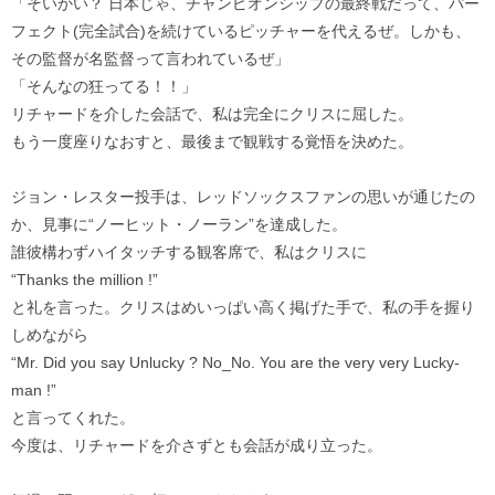
「そいかい？ 日本じゃ、チャンピオンシップの最終戦だって、パー
フェクト(完全試合)を続けているピッチャーを代えるぜ。しかも、
その監督が名監督って言われているぜ」
「そんなの狂ってる！！」
リチャードを介した会話で、私は完全にクリスに屈した。
もう一度座りなおすと、最後まで観戦する覚悟を決めた。
ジョン・レスター投手は、レッドソックスファンの思いが通じたの
か、見事に“ノーヒット・ノーラン”を達成した。
誰彼構わずハイタッチする観客席で、私はクリスに
“Thanks the million !”
と礼を言った。クリスはめいっぱい高く掲げた手で、私の手を握り
しめながら
“Mr. Did you say Unlucky ? No_No. You are the very very Lucky-
man !”
と言ってくれた。
今度は、リチャードを介さずとも会話が成り立った。