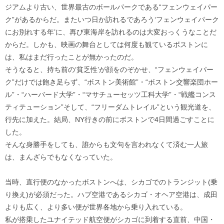
ジアムより古い、世界最古のボールパークである“フェンウェイパー
ク”があるからだ。またいつ日か訪れるであろう‘フェンウェイパーク
にお別れする年’に、再び東海岸を訪れるのは大変おっくうなことだ
からだ。しかも、映画の舞台としては何度も観ているボストンに
は、私はまだ行ったことが無かったのだ。
そうなると、持ち前の‘貧乏性’が顔をのぞかせ、“フェンウェイパー
ク”だけでは飽き足らず、“ボストン美術館”・“ボストン交響楽団ホー
ル”・“ハーバード大学”・“マサチューセッツ工科大学”・“戦艦コンス
ティテューション”そして、“フリーダムトレイル”という観光道を、
行先に加えた。結局、NY行きの前にボストンで4日間過ごすことに
した。
そんな身勝手をしても、誰からも文句を言われなくて済む一人旅
は、まんざらでもなくなっていた。
当時、直行便のなかったボストンへは、シカゴでのトランジット(乗
り換え)が必須だった。ハブ空港であるシカゴ・オヘア空港は、成田
よりも広く、より多い便が世界各地から乗り入れている。
私が搭乗したユナイテッド航空便がシカゴに到着する直前、中国・