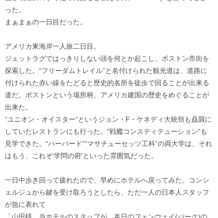
った。
まぁまぁの一日目だった。
アメリカ東海岸一人旅二日目。
ジェットラグではっきりしない頭を何とか起こし、ボストン市街を
探索した。“フリーダムトレイル”と名付けられた観光道は、道路に
付けられた赤い線をたどると歴史的名所を徒歩で回ることが出来る
道だ。ボストンという場所柄、アメリカ建国の歴史をめぐることが
出来た。
“ユニオン・オイスター”というジョン・F・ケネディ大統領も贔屓に
していたレストランにも行った。“戦艦コンスティテューション”も
見学できた。“ハーバード”“マサチューセッツ工科”の両大学は、それ
はもう、これぞ‘学問の府’といった雰囲気だった。
一日中歩き回って疲れたので、早めにホテルへ戻ってみた。コンシ
ェルジュから鍵を受け取ろうとしたら、ただ一人の日本人スタッフ
が急に表れて
「山田様。当ホテルのスタッフが、本日のフェンウェイ(パーク)の