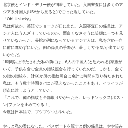
北京便とインド・デリー便が到着していた。入国審査口は多くのア
ジア系外国人(USAから見ると)でごった返していた。
「Oh! Unlucky」
私は何故か、英語でジョークが口に出た。入国審査口の係員は、ア
ジア人にうんざりしているのか、面白くなさそうに笑顔に一つも見
せていなかった。長蛇の列になっているアジア人は、私を含め一向
に前に進めずにいた。例の係員の手際が、著しく‘やる気’が出ていな
いからだ。
1時間以上待たされた私の前には、6人の中国人(と思われる)家族が
いて、子供を含む全員の指紋照合を行っていたのだ。しかも、全て
の指の指紋を。計60か所の指紋照合に余計に時間を取り待たされた
私は、もう数十時間タバコが吸えなかったこともあり、イライラが
頂点に達しようとしていた。
「これで、俺の指紋も全部取りやがったら、レッドソックス(ボスト
ン)ファンを止めてやる！」
今度は日本語で、ブツブツつぶやいた。
やっと私の番になった。パスポートを渡すと例の係員は、やや笑み