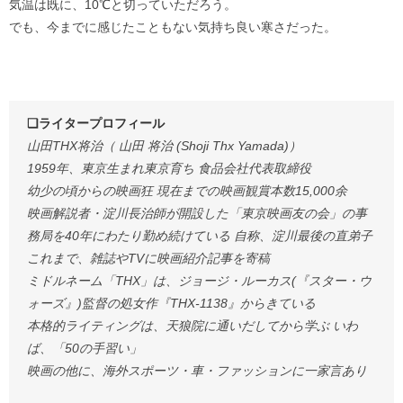
気温は既に、10℃と切っていただろう。
でも、今までに感じたこともない気持ち良い寒さだった。
❏ライタープロフィール
山田THX将治（ 山田 将治 (Shoji Thx Yamada)）
1959年、東京生まれ東京育ち 食品会社代表取締役
幼少の頃からの映画狂 現在までの映画観賞本数15,000余
映画解説者・淀川長治師が開設した「東京映画友の会」の事
務局を40年にわたり勤め続けている 自称、淀川最後の直弟子
これまで、雑誌やTVに映画紹介記事を寄稿
ミドルネーム「THX」は、ジョージ・ルーカス(『スター・ウ
ォーズ』)監督の処女作『THX-1138』からきている
本格的ライティングは、天狼院に通いだしてから学ぶ いわ
ば、「50の手習い」
映画の他に、海外スポーツ・車・ファッションに一家言あり