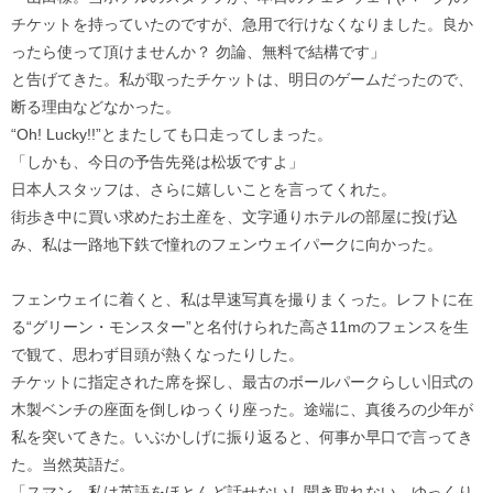
チケットを持っていたのですが、急用で行けなくなりました。良か
ったら使って頂けませんか？ 勿論、無料で結構です」
と告げてきた。私が取ったチケットは、明日のゲームだったので、
断る理由などなかった。
“Oh! Lucky!!”とまたしても口走ってしまった。
「しかも、今日の予告先発は松坂ですよ」
日本人スタッフは、さらに嬉しいことを言ってくれた。
街歩き中に買い求めたお土産を、文字通りホテルの部屋に投げ込
み、私は一路地下鉄で憧れのフェンウェイパークに向かった。
フェンウェイに着くと、私は早速写真を撮りまくった。レフトに在
る“グリーン・モンスター”と名付けられた高さ11mのフェンスを生
で観て、思わず目頭が熱くなったりした。
チケットに指定された席を探し、最古のボールパークらしい旧式の
木製ベンチの座面を倒しゆっくり座った。途端に、真後ろの少年が
私を突いてきた。いぶかしげに振り返ると、何事か早口で言ってき
た。当然英語だ。
「スマン、私は英語をほとんど話せないし聞き取れない。ゆっくり