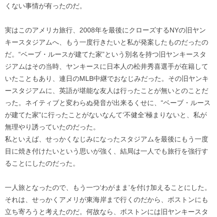
くない事情が有ったのだ。
実はこのアメリカ旅行、2008年を最後にクローズするNYの旧ヤン
キースタジアムへ、もう一度行きたいと私が発案したものだったの
だ。“ベーブ・ルースが建てた家”という別名を持つ旧ヤンキースタ
ジアムはその当時、ヤンキースに日本人の松井秀喜選手が在籍して
いたこともあり、連日のMLB中継でおなじみだった。その旧ヤンキ
ースタジアムに、英語が堪能な友人は行ったことが無いとのことだ
った。ネイティブと変わらぬ発音が出来るくせに、“ベーブ・ルース
が建てた家”に行ったことがないなんて‘不健全’極まりないと、私が
無理やり誘っていたのだった。
私といえば、せっかくなじみになったスタジアムを最後にもう一度
目に焼き付けたいという思いが強く、結局は一人でも旅行を強行す
ることにしたのだった。
一人旅となったので、もう一つ‘わがまま’を付け加えることにした。
それは、せっかくアメリが東海岸まで行くのだから、ボストンにも
立ち寄ろうと考えたのだ。何故なら、ボストンには旧ヤンキースタ