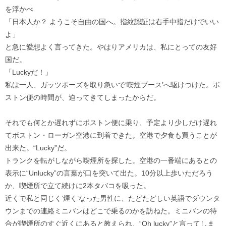
を浮かべ
「日本人か？ ようこそ自由の国へ。指紋認証は右手中指だけでいい
よ」
と急に愛想よく言ってきた。やはりアメリカは、私にとっての友好
国だ。
「Luckyだ！」
私は一人、ガッツポーズを取り急いで‘喫煙ブース’へ駆けつけた。ボ
ストン便の時間が、迫ってきてしまったからだ。
それでも何とか遅れずにボストン便に乗り、予定より少しだけ遅れ
てボストン・ローガン空港に到着できた。空港で夕食も買うことが
出来た。“Lucky”だ。
トランクを転がしながら喫煙所を探した。空港の一番端にあるとの
表示に“Unlucky”の言葉が口を突いて出た。10分以上歩いただろう
か、喫煙所で立て続けに2本タバコを吸った。
近くで私と同じく‘煙く’なった男性に、たどたどしい英語でダウンタ
ウンまでの連絡ミニバンはどこで乗るのかを訪ねた。ミニバンの待
合が喫煙所のすぐ近くにあると教えられ、“Oh lucky”と言ってしま