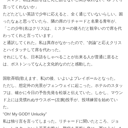
言ってくれないか」
たどたどしい英語で少年に応えると、全く通じていないらしい。困
ったなぁと思っていたら、隣の席のリチャードと名乗る青年が、
「この少年(名はクリス)は、ミスターの後ろだと観辛いので席を代
わってくれと言っています」
と通訳してくれた。私は異存がなかったので、“勿論”と応えクリス
とハイタッチして席を代わった。
それにしても、日本語をしゃべることが出来る人が普通に居ると
は、ボストンってなんと文化的なのだと感動した。
国歌斉唱(歌えます、私)の後、いよいよプレイボールとなった。
ただし、想定外の光景がフェンウェイに起こった。ホテルのスタッ
フは、確かに今日の予告先発を松坂と伝えていた。しかし、マウン
ド上には見慣れぬサウスポー(左腕)投手が、投球練習を始めてい
た。
“Oh! My GOD!! Unlucky”
私は独り言を言ってしまった。リチャードに聞いたところ、ジョ