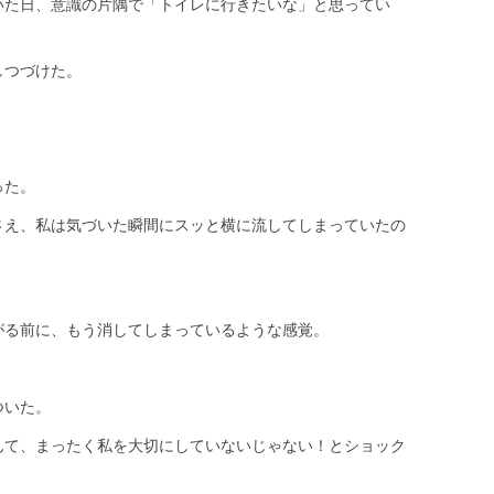
いた日、意識の片隅で「トイレに行きたいな」と思ってい
しつづけた。
。
った。
さえ、私は気づいた瞬間にスッと横に流してしまっていたの
がる前に、もう消してしまっているような感覚。
ついた。
んて、まったく私を大切にしていないじゃない！とショック