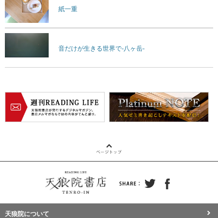
紙一重
音だけが生きる世界で-八ヶ岳-
天狼院について