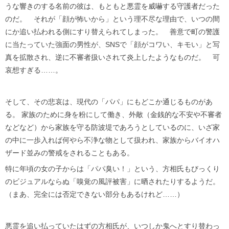
うな響きのする名前の彼は、もともと悪霊を威嚇する守護者だった
のだ。 それが「顔が怖いから」という理不尽な理由で、いつの間
にか追い払われる側にすり替えられてしまった。 善意で町の警護
に当たっていた強面の男性が、SNSで「顔がコワい、キモい」と写
真を拡散され、逆に不審者扱いされて炎上したようなものだ。 可
哀想すぎる……。
そして、その悲哀は、現代の「パパ」にもどこか通じるものがあ
る。 家族のために身を粉にして働き、外敵（金銭的な不安や不審者
などなど）から家族を守る防波堤であろうとしているのに、いざ家
の中に一歩入れば何やら不浄な物として扱われ、家族からバイオハ
ザード並みの警戒をされることもある。
特に年頃の女の子からは「パパ臭い！」という、方相氏もびっくり
のビジュアルならぬ「嗅覚の風評被害」に晒されたりするようだ。
（まあ、完全には否定できない部分もあるけれど……）
悪霊を追い払っていたはずの方相氏が、いつしか鬼へとすり替わっ