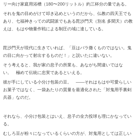
リー向け家庭用浴槽（180〜200リットル）約三杯分の量である。
それを鬼の目めがけて叩き込めというのだから、仏教の四天王でも
あり、七福神きっての武闘派でもある毘沙門天（別名 多聞天）の教
えは、もはや物量作戦による制圧の域に達している。
毘沙門天が現代に生きていれば、「豆はバラ撒くものではない。鬼
の目に向かって射出するものだ！」と説いたに違いない。
そう考えると、我が家の息子の所業も、あながち間違いではな
い。 極めて伝統に忠実であるといえる。
彼が手にしている小分け包装の豆。 ——それはもはや可愛らしい
お菓子ではなく、一袋あたりの質量を最適化された「対鬼用手裏剣
兵器」なのだ。
それなら、小分け包装とはいえ、息子の全力投球も理にかなってい
る。
むしろ豆が粉々になっているくらいの方が、対鬼用としては正しい