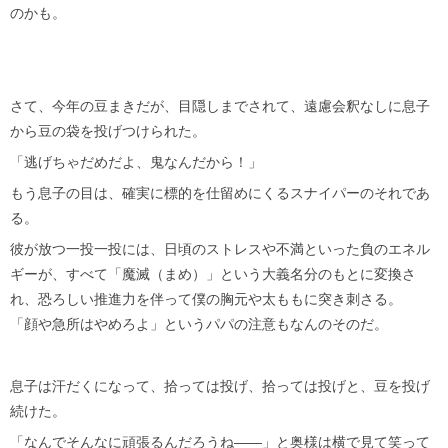
のかも。
さて、今年の豆まきだが、目隠しまでされて、遠慮会釈なしに息子
から豆の袋を投げつけられた。
「逃げちゃだめだよ、鬼なんだから！」
もう息子の目は、確実に標的を仕留めにくるスナイパーのそれであ
る。
彼が放つ一投一投には、日頃のストレスや不満といった負のエネル
ギーが、すべて「魔滅（まめ）」という大義名分のもとに変換さ
れ、恐ろしい推進力を伴って僕の胸元や太ももに突き刺さる。
「顔や急所はやめろよ」というパパの注意もなんのそのだ。
息子は汗だくになって、拾っては投げ、拾っては投げと、豆を投げ
続けた。
「なんでそんなに頑張るんだろうね——」と奥様は横で見て笑って