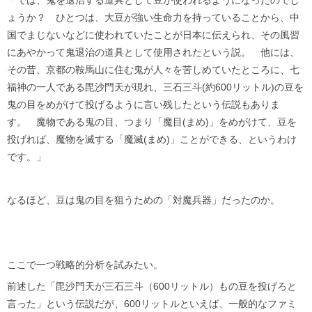
ょうか？ ひとつは、大豆が強い生命力を持っていることから、中
国でまじないなどに使われていたことが日本に伝えられ、その風習
にあやかって鬼退治の道具として使用されたという説。 他には、
その昔、京都の鞍馬山に住む鬼が人々を苦しめていたところに、七
福神の一人である毘沙門天が現れ、三石三斗(約600リットル)の豆を
鬼の目をめがけて投げるように言い残したという伝説もありま
す。 魔物である鬼の目、つまり「魔目(まめ)」をめがけて、豆を
投げれば、魔物を滅する「魔滅(まめ)」ことができる、というわけ
です。」
なるほど、豆は鬼の目を狙うための「対魔兵器」だったのか。
ここで一つ戦略的分析を試みたい。
前述した「毘沙門天が三石三斗（600リットル）もの豆を投げろと
言った」という伝説だが、600リットルといえば、一般的なファミ