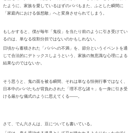
たように、家族を愛しているはずのパパもまた、ふとした瞬間に
「家庭内における仮想敵」へと変身させられてしまう。
もしかすると、僕が毎年「鬼役」を当たり前のように引き受けてい
るのは、単なる役割分担ではないのかもしれない。
日頃から蓄積された「パパへの不満」を、節分というイベントを通
じて合法的にデトックスしようという、家族の無意識な心理による
結果なのではないか。
そう思うと、鬼の面を被る瞬間、それは単なる恒例行事ではなく、
日本中のパパたちが背負わされた「理不尽な諸々」を一身に引き受
ける厳かな儀式のように思えてくる——。
さて、でん六さんは、豆についても書いている。
「では、鬼を退治する道具として豆が使われるようになったのでし