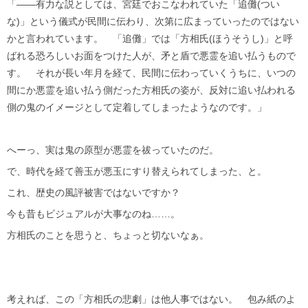
「——有力な説としては、宮廷でおこなわれていた「追儺(つい
な)」という儀式が民間に伝わり、次第に広まっていったのではない
かと言われています。 「追儺」では「方相氏(ほうそうし)」と呼
ばれる恐ろしいお面をつけた人が、矛と盾で悪霊を追い払うもので
す。 それが長い年月を経て、民間に伝わっていくうちに、いつの
間にか悪霊を追い払う側だった方相氏の姿が、反対に追い払われる
側の鬼のイメージとして定着してしまったようなのです。」
へーっ、実は鬼の原型が悪霊を祓っていたのだ。
で、時代を経て善玉が悪玉にすり替えられてしまった、と。
これ、歴史の風評被害ではないですか？
今も昔もビジュアルが大事なのね……。
方相氏のことを思うと、ちょっと切ないなぁ。
考えれば、この「方相氏の悲劇」は他人事ではない。 包み紙のよ