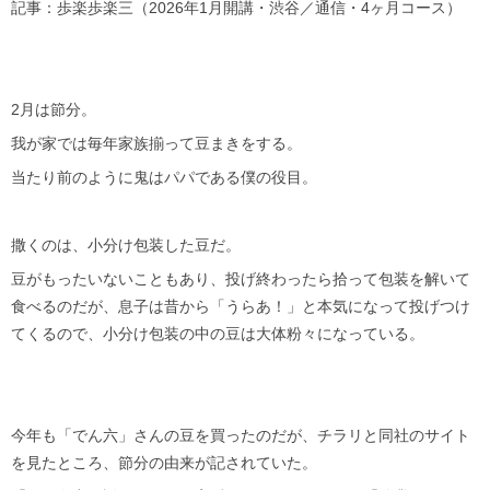
記事：歩楽歩楽三（2026年1月開講・渋谷／通信・4ヶ月コース）
2月は節分。
我が家では毎年家族揃って豆まきをする。
当たり前のように鬼はパパである僕の役目。
撒くのは、小分け包装した豆だ。
豆がもったいないこともあり、投げ終わったら拾って包装を解いて
食べるのだが、息子は昔から「うらあ！」と本気になって投げつけ
てくるので、小分け包装の中の豆は大体粉々になっている。
今年も「でん六」さんの豆を買ったのだが、チラリと同社のサイト
を見たところ、節分の由来が記されていた。