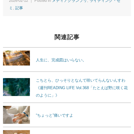
2026-02-12 ｜ Posted in
メディアグランプリ
,
ライティング・ゼ
ミ
,
記事
関連記事
人生に、完成図はいらない。
こちとら、ひっそりとなんて咲いてらんないんすわ
《週刊READING LIFE Vol.368「たとえば野に咲く花
のように」》
“ちょっと”痛いですよ