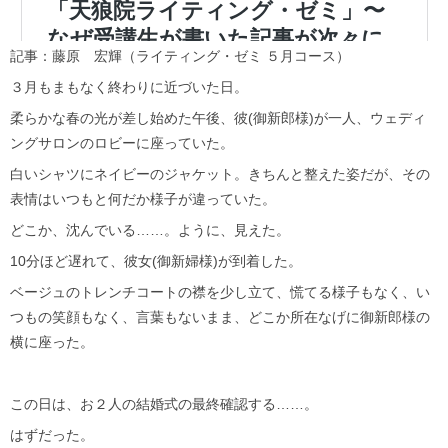
記事：藤原 宏輝（ライティング・ゼミ ５月コース）
３月もまもなく終わりに近づいた日。
柔らかな春の光が差し始めた午後、彼(御新郎様)が一人、ウェディ
ングサロンのロビーに座っていた。
白いシャツにネイビーのジャケット。きちんと整えた姿だが、その
表情はいつもと何だか様子が違っていた。
どこか、沈んでいる……。ように、見えた。
10分ほど遅れて、彼女(御新婦様)が到着した。
ベージュのトレンチコートの襟を少し立て、慌てる様子もなく、い
つもの笑顔もなく、言葉もないまま、どこか所在なげに御新郎様の
横に座った。
この日は、お２人の結婚式の最終確認する……。
はずだった。