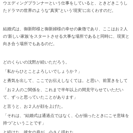
ウエディングプランナーという仕事をしていると、ときどきこうし
たドラマの世界のような“真実”という‘現実’に出くわすのだ。
結婚式は、御新郎様と御新婦様の幸せの象徴であり、ここはお２人
の‘新しい家族’をスタートさせる大事な場所であると同時に、現実と
向き合う場所でもあるのだ。
どのくらいの沈黙が続いただろう。
「私からひとことよろしいでしょうか？」
と勇気を出して、ここでお伝えしなくては。と思い、前置きをして
「お２人のご関係を、これまで半年以上の間見守らせていただい
て、ずっと思っていたことがあります」
と言うと、お２人が顔を上げた。
「それは、“結婚式は通過点ではなく、心が揃ったときにこそ意味を
持つ”ということです」
と続けた。彼女の肩が、小さく揺れた。