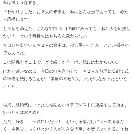
私は深くうなずき、
「わかりました。お２人の未来を、私はどんな形であっても、心か
ら応援します」
と言葉を添えた。どんな‘現実’が目の前にあっても、お２人を応援し
たい！ という気持ちはもちろん変わらない。
サロンを出ていくお２人の背中は、少し重かったが、どこか穏やか
でもあった。
この関係がどこまで、どう続くか？ は、私にはわからない。
けれど確かなのは、今日の打ち合わせで、お２人が無理に笑顔で式
の準備を続けることが、“本当の幸せ”にはつながらなかったという
ことだ。
結局、結婚式はいったん延期という事でゲストに連絡をして頂き、
いったんはおさめた。
ただ、好き！ 一緒にいたい！ という感情だけに突っ走る事な
く、本気でじっくりとお２人が向き合う事、本音でぶつかる。それ