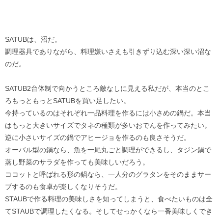
SATUBは、沼だ。
調理器具でありながら、料理嫌いさえも引きずり込む深い深い沼な
のだ。
SATUB2台体制で向かうところ敵なしに見える私だが、本当のとこ
ろもっともっとSATUBを買い足したい。
今持っているのはそれぞれ一品料理を作るには小さめの鍋だ。本当
はもっと大きいサイズでタネの種類が多いおでんを作ってみたい。
逆に小さいサイズの鍋でアヒージョを作るのも良さそうだ。
オーバル型の鍋なら、魚を一尾丸ごと調理ができるし、タジン鍋で
蒸し野菜のサラダを作っても美味しいだろう。
ココットと呼ばれる形の鍋なら、一人分のグラタンをそのままサー
ブするのも食卓が楽しくなりそうだ。
STAUBで作る料理の美味しさを知ってしまうと、食べたいものは全
てSTAUBで調理したくなる。そしてせっかくなら一番美味しくでき