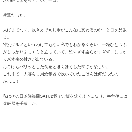
お茶碗によそって、いざ一口。
衝撃だった。
大げさでなく、炊き方で同じ米がこんなに変わるのか、と目を見張
る。
特別グルメというわけでもない私でもわかるくらい、一粒ひとつぶ
がしっかりふっくらと立っていて、堅すぎず柔らかすぎず、しっか
り米本来の甘さが出ている。
おこげもパリッとした食感とほくほくした熱さが楽しい。
これまで一人暮らし用炊飯器で炊いていたごはんは何だったの
か……！
私はその日以降毎回SATUB鍋でご飯を炊くようになり、半年後には
炊飯器を手放した。