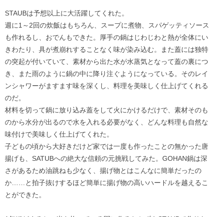
STAUBは予想以上に大活躍してくれた。
週に1～2回の炊飯はもちろん、スープに煮物、スパゲッティソース
も作れるし、おでんもできた。厚手の鍋はじわじわと熱が全体にい
きわたり、具が煮崩れすることなく味が染み込む。また蓋には独特
の突起が付いていて、素材から出た水が水蒸気となって蓋の裏につ
き、また雨のように鍋の中に降り注ぐようになっている。そのレイ
ンシャワーがますます味を深くし、料理を美味しく仕上げてくれる
のだ。
材料を切って鍋に放り込み蓋をして火にかけるだけで、素材そのも
のから水分が出るので水を入れる必要がなく、どんな料理も自然な
味付けで美味しく仕上げてくれた。
子どもの頃から大好きだけど家では一度も作ったことの無かった唐
揚げも、SATUBへの絶大な信頼の元挑戦してみた。GOHAN鍋は深
さがあるため油跳ねも少なく、揚げ物とはこんなに簡単だったの
か……と拍子抜けするほど簡単に揚げ物の高いハードルを越えるこ
とができた。