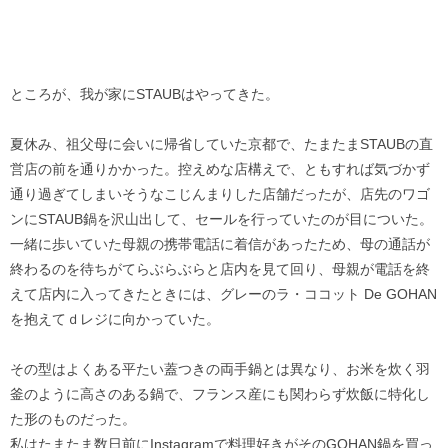
ところが、我が家にSTAUBはやってきた。
夏休み、祖父母に会いに帰省していた京都で、たまたまSTAUBの直
営店の前を通りかかった。控えめな店構えで、ともすれば気づかず
通り過ぎてしまいそうなこじんまりした店舗だったが、店先のワゴ
ンにSTAUB鍋を沢山出して、セールを行っていたのが目についた。
一緒に歩いていた母親の携帯電話に着信があったため、母の通話が
終わるのを待ちがてらぶらぶらと店内を見て回り、母親が電話を終
えて店内に入ってきたときには、グレーのラ・ココット De GOHAN
を抱えてｄレジに向かっていた。
その型はよくある平たい蓋つきの両手鍋とは異なり、お米を炊く羽
釜のように高さのある鍋で、フランス産にも関わらず炊飯に特化し
た形のものだった。
私はたまたま数日前にInstagramで料理好きがそのGOHAN鍋を買っ