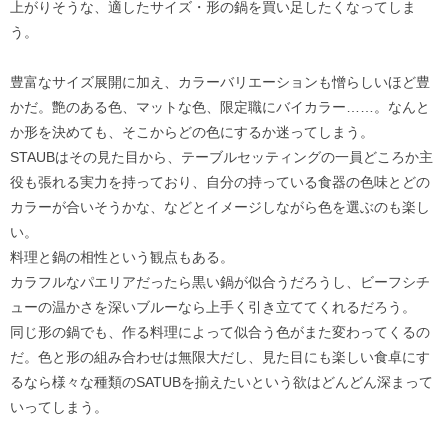
上がりそうな、適したサイズ・形の鍋を買い足したくなってしま
う。
豊富なサイズ展開に加え、カラーバリエーションも憎らしいほど豊
かだ。艶のある色、マットな色、限定職にバイカラー……。なんと
か形を決めても、そこからどの色にするか迷ってしまう。
STAUBはその見た目から、テーブルセッティングの一員どころか主
役も張れる実力を持っており、自分の持っている食器の色味とどの
カラーが合いそうかな、などとイメージしながら色を選ぶのも楽し
い。
料理と鍋の相性という観点もある。
カラフルなパエリアだったら黒い鍋が似合うだろうし、ビーフシチ
ューの温かさを深いブルーなら上手く引き立ててくれるだろう。
同じ形の鍋でも、作る料理によって似合う色がまた変わってくるの
だ。色と形の組み合わせは無限大だし、見た目にも楽しい食卓にす
るなら様々な種類のSATUBを揃えたいという欲はどんどん深まって
いってしまう。