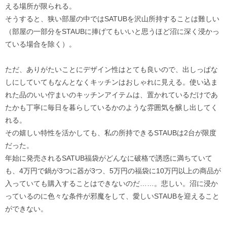
える場所が限られる。
そうすると、狭い部屋の中ではSATUBを沢山所持することは難しい
（部屋の一部分をSTAUBに捧げてもいいと思うほど沼に深く浸かっ
ている場合を除く）。
ただ、ありがたいことにデザイン性はとても良いので、出しっぱな
しにしていてもなんとなくキッチンはおしゃれに見える。使い込ま
れた品のいい佇まいのキッチンアイテムは、置かれているだけであ
たかも丁寧に毎日を暮らしているかのような雰囲気を醸し出してく
れる。
その嬉しい特性を活かしても、私の所持できるSTAUBは2台が限度
だった。
年始に発売されるSATUB福袋がどんなに破格で誘惑に満ちていて
も、4万円で鍋が3つに器が3つ、5万円の福袋に10万円以上の商品が
入っていても購入することはできないのだ……。悲しい。沼に浸か
っているのに色々な条件が邪魔をして、愛しいSTAUBを迎えること
ができない。