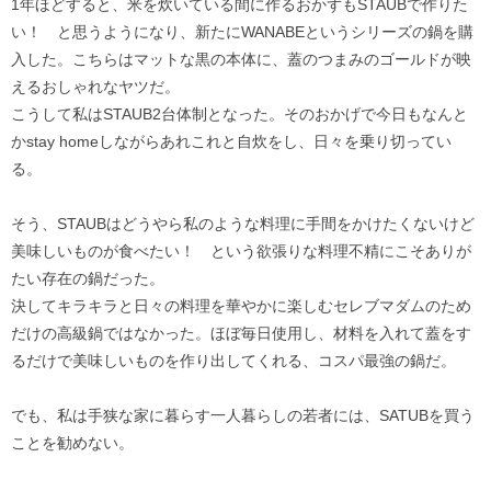
1年ほどすると、米を炊いている間に作るおかずもSTAUBで作りた
い！ と思うようになり、新たにWANABEというシリーズの鍋を購
入した。こちらはマットな黒の本体に、蓋のつまみのゴールドが映
えるおしゃれなヤツだ。
こうして私はSTAUB2台体制となった。そのおかげで今日もなんと
かstay homeしながらあれこれと自炊をし、日々を乗り切ってい
る。
そう、STAUBはどうやら私のような料理に手間をかけたくないけど
美味しいものが食べたい！ という欲張りな料理不精にこそありが
たい存在の鍋だった。
決してキラキラと日々の料理を華やかに楽しむセレブマダムのため
だけの高級鍋ではなかった。ほぼ毎日使用し、材料を入れて蓋をす
るだけで美味しいものを作り出してくれる、コスパ最強の鍋だ。
でも、私は手狭な家に暮らす一人暮らしの若者には、SATUBを買う
ことを勧めない。