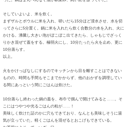
そしていよいよ、米を炊く。
まずザルとボウルに米を入れ、研いだら15分ほど浸水させ、水を切
ってさらに5分置く。鍋に米を入れたら炊く合数分の水を入れ、火に
かける。沸騰し大きい泡がぼこぼこ出てきたら、しゃもじでざっく
りかき混ぜて蓋をする。極弱火にし、10分たったら火を止め、更に
10分蒸らす。
以上。
火をかけっぱなしにするのでキッチンから目を離すことはできない
ものの、時間も手間もそこまでかからず、他のおかずを調理してい
る間にあっという間にごはんは炊けた。
10分蒸らし終わった鍋の蓋を、布巾で掴んで開けてみると……。そ
こにはつやつや光るごはんの粒が……！
美味しく炊けた証のかに穴もできており、なんとも美味しそうに湯
気が立っていた。軽くごはんを混ぜるとおこげもできている。