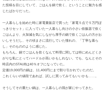
た投稿を目にしていて、ごはんを鍋で炊く、ということに魅力を感
じたばかりだった。
一人暮らしを始めた時に家電量販店で買った「家電５点で５万円ぽ
っきりセット」に入っていた一人暮らし向けの小さい炊飯器で炊く
ごはんより、火加減を気にしながら厚手の鍋で炊くごはんの方がお
いしそうだし、その頃まさに流行していた憧れの、「丁寧な暮ら
し」そのもののように感じた。
もちろん、鍋でごはんを炊くなんて料理に関しては特にめんどくさ
がりな私にとってハードルが高いかもしれない。でも、なんとその
時店内のSTAUBは40％オフになっていた。
定価19,000円の鍋は、11,400円にまで割り引かれていたのだ。
これくらいの値段であれば、試しに買ってみてもいいかも……。
そうしてその重たい鍋は、一人暮らしの我が家にやってきた。