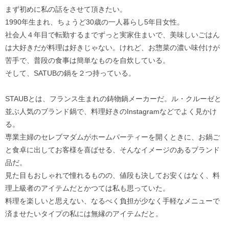
まず初めに私の話をさせて頂きたい。
1990年生まれ、ちょうど30歳の一人暮らし5年目女性。
社会人４年目で転勤するまでずっと実家住まいで、美味しいごはん
は大好きだが料理は好きじゃない。けれど、お惣菜の濃い味付けが
苦手で、普段の食事は簡単なものを自炊している。
そして、SATUBの鍋を２つ持っている。
STAUBとは、フランス生まれの鋳物鍋メーカーだ。ル・クルーゼと
並ぶ人気のブランド鍋で、料理好きのInstagramなどでよく見かけ
る。
専業主婦のセレブマダムがホームパーティーを開くときに、お鍋ご
と食卓に出してお客様を喜ばせる、そんなイメージのあるブランド
品だ。
見た目もおしゃれで憧れるものの、値段も決してお安くはなく、料
理上級者のアイテムだとかつては私も思っていた。
料理を楽しいと思えない、なるべく負担が少なく手軽なメニューで
済ませたいタイプの私には無縁のアイテムだと。