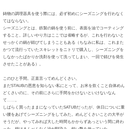
鋳物の調理器具を使う際には、必ず初めにシーズニングを行わなく
てはならない。
シーズニングとは、鉄製の鍋を使う前に、表面を油でコーティング
すること。詳しいやり方はここでは省略するが、これを行わないと
せっかくの鍋が錆びてしまうこともある（ちなみに私は、これまた
かつて流行っていたスキレットをニトリで購入し、シーズニングを
しなかったばかりか洗剤を使って洗ってしまい、一回で錆びを発生
させたことがある）。
このひと手間。正直言ってめんどくさい。
まだSTAUBの恩恵を知らない私にとって、お米を炊くこと自体めん
どくさいのに、その前にさらに手間をかけないといけないなん
て……。
しばらく買ったままになっていたSATUBだったが、休日についに重
い腰をあげてシーズニングをしてみた。めんどくさいことの大半が
そうだが、やってみれば大した時間もかからずあっという間に終わ
った。鍋はまんべんなく油が馴染み、鈍い艶を放っていた。