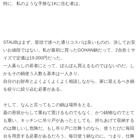
特に、私のような手狭な1Kに住む者は。
STAUBはまず、冒頭で述べた通りコスパは良いものの、決してお安
いお値段ではない。私が最初に買ったGOHAN鍋だって、2合炊くサ
イズで定価は19,000円だった。
一人暮らしの若者にとって、ぽんぽん買えるものではないのだ。し
かもその鍋使う人数も基本は一人きり。
自分のお財布とよくよくよくよく相談しながら、家に迎えるべき鍋
を絞りに絞り込む必要がある。
そして、なんと言ってもこの鍋は場所をとる。
蓋の形状からして重ねて置けるものでもなく、かつ鋳物なのでとて
も重い。キッチンに吊り戸があったとしても、持ちあげて収納する
のは難しいし危険だ。もし吊り戸に仕舞うのなら、使うたびに毎回
台を用意する必要があるだろう。毎日使う鍋なのに。つまり、仕舞