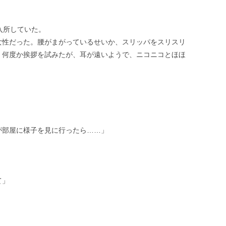
入所していた。
女性だった。腰がまがっているせいか、スリッパをスリスリ
。何度か挨拶を試みたが、耳が遠いようで、ニコニコとほほ
」
が部屋に様子を見に行ったら……」
て」