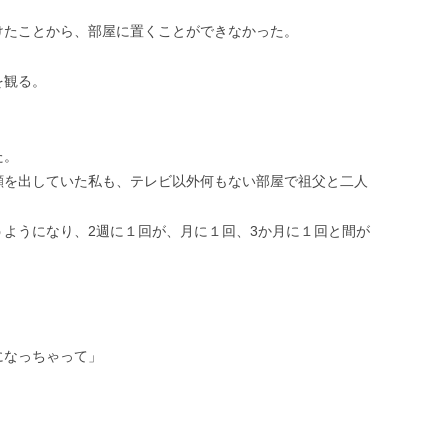
。
けたことから、部屋に置くことができなかった。
を観る。
た。
顔を出していた私も、テレビ以外何もない部屋で祖父と二人
ようになり、2週に１回が、月に１回、3か月に１回と間が
になっちゃって」