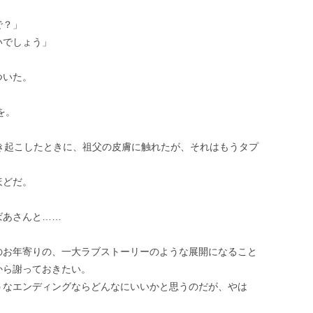
で？」
いでしょう」
ついた。
を。
き起こしたときに、祖父の皮膚に触れたが、それはもうタプ
ほどだ。
ばあさんと……
のお年寄りの、一大ラブストーリーのような展開になること
から謝っておきたい。
うなエンディングならどんなにいいかと思うのだが、やは