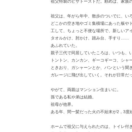
祖父特製のピザトーストだ。頼めば、家族
祖父は、年がら年中、散歩のついでに、い
どこかの空き地やゴミ集積場にあった板や
工して、ちょっと不便な場所で、新しいア
タオルかけ、肘かけ、踏み台、手すり……
あふれていた。
親子三代で同居していたころは、いつも、
トントン、カンカン、ギーコギーコ、シャ
ときおり、ガシャーンとか、バンという聞
ガレージに飛び出していく。それが日常だ
やがて、両親はマンション住まいに。
孫である私や弟は結婚。
祖母が他界。
ある年、間一髪だった火の不始末が2，3度
ホームで祖父に与えられたのは、トイレ付