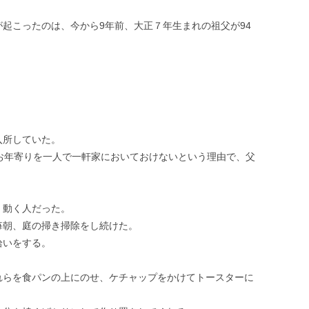
起こったのは、今から9年前、大正７年生まれの祖父が94
入所していた。
お年寄りを一人で一軒家においておけないという理由で、父
く動く人だった。
毎朝、庭の掃き掃除をし続けた。
拾いをする。
れらを食パンの上にのせ、ケチャップをかけてトースターに