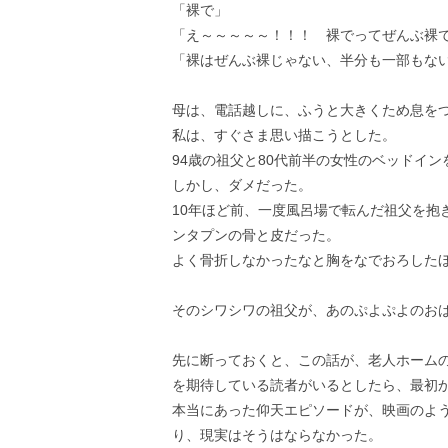
「裸で」
「え～～～～～！！！ 裸でってぜんぶ裸
「裸はぜんぶ裸じゃない、半分も一部もな
母は、電話越しに、ふうと大きくため息を
私は、すぐさま思い描こうとした。
94歳の祖父と80代前半の女性のベッドイン
しかし、ダメだった。
10年ほど前、一度風呂場で転んだ祖父を抱
ンタプンの骨と皮だった。
よく骨折しなかったなと胸をなでおろした
そのシワシワの祖父が、あのぷよぷよのお
先に断っておくと、この話が、老人ホーム
を期待している読者がいるとしたら、最初
本当にあった仰天エピソードが、映画のよ
り、現実はそうはならなかった。