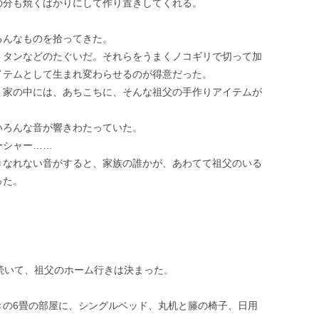
の分も焼くばかりにして作り置きしてくれる。
ろんなものを拾ってきた。
トタンなどのたぐいだ。それらをうまくノコギリで切って加
イテムとして生まれ変わらせるのが得意だった。
 家の中には、あちこちに、そんな祖父の手作りアイテムが
いろんな音が響きわたっていた。
ーシャー……
きなれない音がすると、家族の誰かが、あわてて祖父のいる
った。
続いて、祖父のホーム行きは決まった。
きの6畳の部屋に、シングルベッド、丸机と籐の椅子、日用