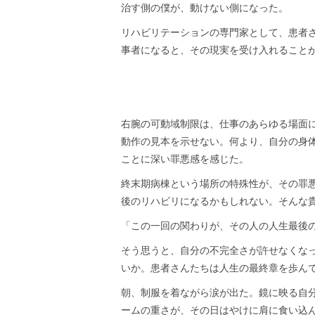
治す側の僕が、動けない側になった。
リハビリテーションの専門家として、患者
事者になると、その現実を受け入れること
右腕の可動域制限は、仕事のあらゆる場面
動作の見本を示せない。何より、自分の身
ことに深い罪悪感を感じた。
終末期病棟という場所の特殊性が、その罪
後のリハビリになるかもしれない。そんな
「この一回の関わりが、その人の人生最後
そう思うと、自分の不完全さが許せなくな
いか。患者さんたちは人生の最終章を歩ん
朝、制服を着ながら涙が出た。鏡に映る自
ームの重さが、その日はやけに肩に食い込