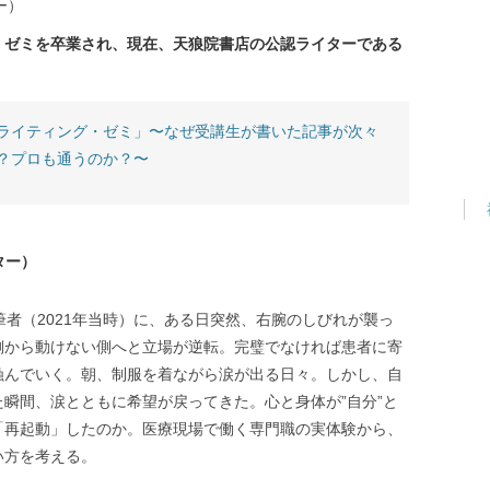
ー）
・ゼミを卒業され、現在、天狼院書店の公認ライターである
ライティング・ゼミ」〜なぜ受講生が書いた記事が次々
？プロも通うのか？〜
ター）
筆者（2021年当時）に、ある日突然、右腕のしびれが襲っ
側から動けない側へと立場が逆転。完璧でなければ患者に寄
蝕んでいく。朝、制服を着ながら涙が出る日々。しかし、自
瞬間、涙とともに希望が戻ってきた。心と身体が”自分”と
「再起動」したのか。医療現場で働く専門職の実体験から、
い方を考える。