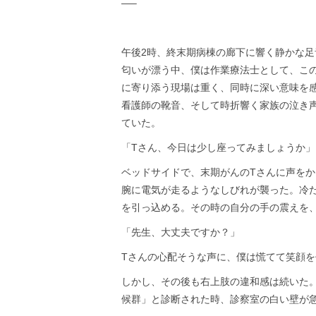
—–
午後2時、終末期病棟の廊下に響く静かな
匂いが漂う中、僕は作業療法士として、この
に寄り添う現場は重く、同時に深い意味を
看護師の靴音、そして時折響く家族の泣き
ていた。
「Tさん、今日は少し座ってみましょうか」
ベッドサイドで、末期がんのTさんに声を
腕に電気が走るようなしびれが襲った。冷
を引っ込める。その時の自分の手の震えを
「先生、大丈夫ですか？」
Tさんの心配そうな声に、僕は慌てて笑顔
しかし、その後も右上肢の違和感は続いた
候群」と診断された時、診察室の白い壁が