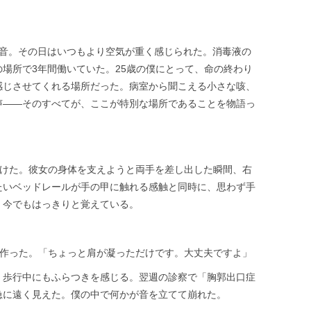
足音。その日はいつもより空気が重く感じられた。消毒液の
場所で3年間働いていた。25歳の僕にとって、命の終わり
感じさせてくれる場所だった。病室から聞こえる小さな咳、
声——そのすべてが、ここが特別な場所であることを物語っ
かけた。彼女の身体を支えようと両手を差し出した瞬間、右
たいベッドレールが手の甲に触れる感触と同時に、思わず手
、今でもはっきりと覚えている。
を作った。「ちょっと肩が凝っただけです。大丈夫ですよ」
。歩行中にもふらつきを感じる。翌週の診察で「胸郭出口症
急に遠く見えた。僕の中で何かが音を立てて崩れた。