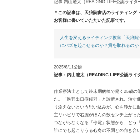
記事:内山遼太（READING LIFE公認ライタ
＊この記事は、天狼院書店のライティング
お客様に書いていただいた記事です。
人生を変えるライティング教室「天狼院
にバズを起こせるのか？賞を取れるのか
2025/8/11公開
記事：内山遼太（READING LIFE公認ライ
作業療法士として終末期病棟で働く25歳の
た。「胸郭出口症候群」と診断され、治す
り添えないという思い込みが、心を静かに
主リハビリで右腕がほんの数センチ上がった
つながらなくなる「停電」状態から、どう
誰にでも起こりうる心身の不調との向き合