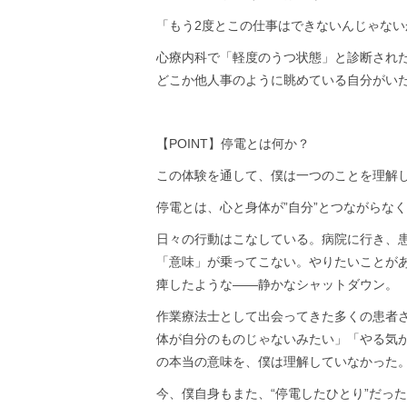
「もう2度とこの仕事はできないんじゃない
心療内科で「軽度のうつ状態」と診断され
どこか他人事のように眺めている自分がい
【POINT】停電とは何か？
この体験を通して、僕は一つのことを理解
停電とは、心と身体が”自分”とつながらな
日々の行動はこなしている。病院に行き、
「意味」が乗ってこない。やりたいことが
痺したような――静かなシャットダウン。
作業療法士として出会ってきた多くの患者
体が自分のものじゃないみたい」「やる気
の本当の意味を、僕は理解していなかった
今、僕自身もまた、“停電したひとり”だっ