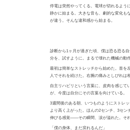
停電は突然やってくる。電球が切れるよう
静かに始まる。大きな音も、劇的な変化も
が違う。そんな違和感から始まる。
診断から1ヶ月が過ぎた頃、僕は恐る恐る
分を、試すように。まるで壊れた機械の動
最初は簡単なストレッチから始めた。首を
人でそれを続けた。右腕の痛みとしびれは
自主リハビリという言葉に、皮肉を感じて
が、今度は自分にその言葉を向けている。
3週間後のある朝、いつものようにストレ
より高く上がった。ほんの2センチ、3セン
伸びる感覚——その瞬間、涙が溢れた。そ
「僕の身体、まだ戻れるんだ」