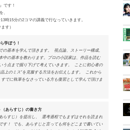
』です！
を、
分〜13時15分の2コマの講義で行なっていきます。
けます）
から学ぼう！
での基本を学んで頂きます。 視点論、ストーリー構成、
本中の基本を教わります。プロの小説家は、作品を読む
いう点まで掘り下げて考えていきます。 ことに初心者の
品上のミス”を克服する方法をお伝えします。 これから
 すでに執筆をなさっている方も復習として学んで頂けま
ト（あらすじ）の書き方
あらすじ）を提出し、 選考過程でもまずはそれを読まれ
です！ でも、あらすじと言っても何をどこまで書いてい