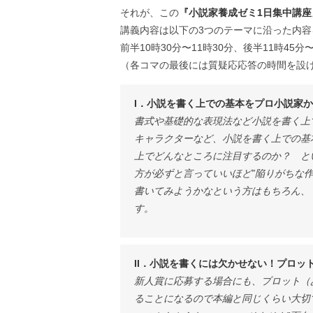
それが、この
『小説家養成ゼミ1日集中講座
講義内容は以下の3つのテーマに沿った内容
前半10時30分〜11時30分、後半11時45
（各コマの最後には質疑応応答の時間を設
I．小説を書く上での基本をプロ小説家
書式や基礎的な表現法など小説を書く上
キャラクターなど、小説を書く上での基
上でどんなところに注目するのか？ と
方が必ずと言っていいほど”陥りがちな作
書いてみようかなという方はもちろん、
す。
II．小説を書くには欠かせない！プロッ
新人賞に応募する場合にも、プロット（
ることになるので本編と同じくらい大切