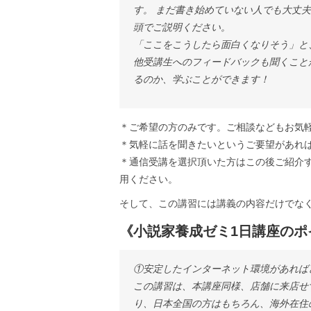
す。 まだ書き始めていない人でも大丈
頭でご説明ください。
「ここをこうしたら面白くなりそう」と
他受講生へのフィードバックも聞くこと
るのか、学ぶことができます！
＊ご希望の方のみです。ご相談などもお気
＊気軽に話を聞きたいというご要望があれ
＊通信受講を選択頂いた方はこの後ご紹介する
用ください。
そして、この講習には講義の内容だけでな
《小説家養成ゼミ1日講座のポ
①安定したインターネット環境があれば
この講習は、本講座同様、店舗に来店せ
り、日本全国の方はもちろん、海外在住