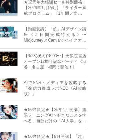
★12周年大感謝セール特別価格！
【2026年1月始動】「ライター養
成プログラム」〔1年間／文章講
座受け放題＋週1フィードバッ
ク〕〜“読む人を動かすライタ
【動画受講】「超」AIデザイン講
ー”へ、全国どこからでも。〜《全
座《２日間完成特別版》〜
店舗リアルタイム参加OK／録画
MidjourneyとCanvaでハイクオリ
視聴対応／限定4席》
ティ・デザインを自在に生成
【9/23(祝火)18:00〜】天狼院書店
オープン12周年記念パーティ《渋
谷・名古屋・福岡で開催！》
AIでSNS・メディアを攻略する
「発信力養成ラボNEO《AI攻略
版》」
★50席限定★【26年1月開講】無
限ラーニングAI〜好きなことを学
べる、自分だけの「AI大学」を作
る〜《4ヶ月完成本講座》
★50席限定★【9月開講】「超」