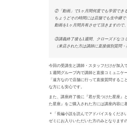
②「動画」で1ヶ月間何度でも学習でき
ちょうどその時間には店舗でも生中継で
動画を1ヶ月間共有させて頂きますので
③講義終了後も1週間、クローズドなコ
（来店された方は講師に直接個別質問・
今回の受講生と講師・スタッフだけが加入でき
１週間グループ内で講師と直接コミュニケ
「遠方なので店舗に行って直接質問するこ
な方にも安心です。
また、講座終了後に『君が見つけた星座』
た星座』をご購入された方には講座内容に
＊「長編小説を読んでアドバイスをくださ
ゼミにお入りいただいた方のみとなります