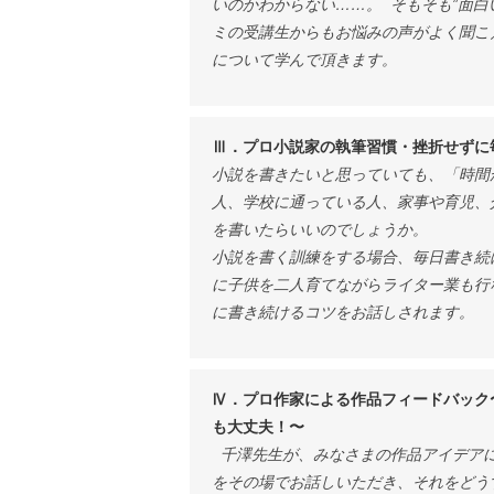
いのかわからない……。 そもそも”面白
ミの受講生からもお悩みの声がよく聞こ
について学んで頂きます。
Ⅲ．プロ小説家の執筆習慣・挫折せずに
小説を書きたいと思っていても、「時間
人、学校に通っている人、家事や育児、
を書いたらいいのでしょうか。
小説を書く訓練をする場合、毎日書き続
に子供を二人育てながらライター業も行
に書き続けるコツをお話しされます。
Ⅳ．プロ作家による作品フィードバック
も大丈夫！〜
千澤先生が、みなさまの作品アイデアに
をその場でお話しいただき、それをどう