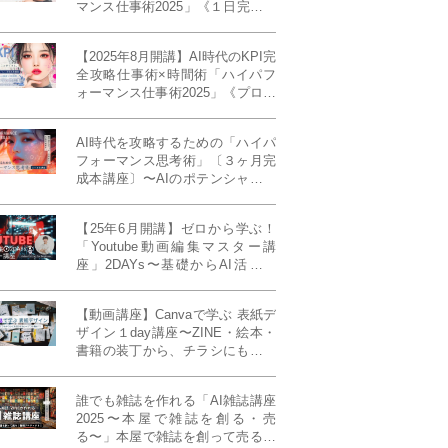
マンス仕事術2025」《１日完成特
別版》
【2025年8月開講】AI時代のKPI完
全攻略仕事術×時間術「ハイパフ
ォーマンス仕事術2025」《プロフ
ェッショナル版／６ヶ月完成本講
座》《50名限定》
AI時代を攻略するための「ハイパ
フォーマンス思考術」〔３ヶ月完
成本講座〕〜AIのポテンシャルを
最大限に引き出す必修メソッド〜
《50名様限定》
【25年6月開講】ゼロから学ぶ！
「Youtube動画編集マスター講
座」2DAYs〜基礎からAI活用ま
で！〈初心者大歓迎〉
【動画講座】Canvaで学ぶ 表紙デ
ザイン１day講座〜ZINE・絵本・
書籍の装丁から、チラシにも活か
せるレイアウト術まで！〜
誰でも雑誌を作れる「AI雑誌講座
2025〜本屋で雑誌を創る・売
る〜」本屋で雑誌を創って売る！