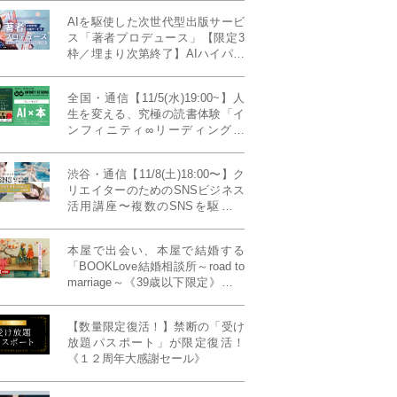
AIを駆使した次世代型出版サービ
ス「著者プロデュース」【限定3
枠／埋まり次第終了】AIハイパー
プレス・システム搭載
全国・通信【11/5(水)19:00~】人
生を変える、究極の読書体験「イ
ンフィニティ∞リーディング／
INFINITY ∞ READING」TYPE
W 11月課題本『THIRD
渋谷・通信【11/8(土)18:00〜】ク
MILLENNIUM THINKING アメリ
リエイターのためのSNSビジネス
カ最高峰大学の人気講義』
活用講座〜複数のSNSを駆使し
て“作品を仕事に変える”写真家・
青山裕企先生ご登壇！《発信力養
本屋で出会い、本屋で結婚する
成ラボPresents》
「BOOKLove結婚相談所～road to
marriage～《39歳以下限定》」全
国4拠点/関東/中部/関西/九州
【数量限定復活！】禁断の「受け
放題パスポート」が限定復活！
《１２周年大感謝セール》