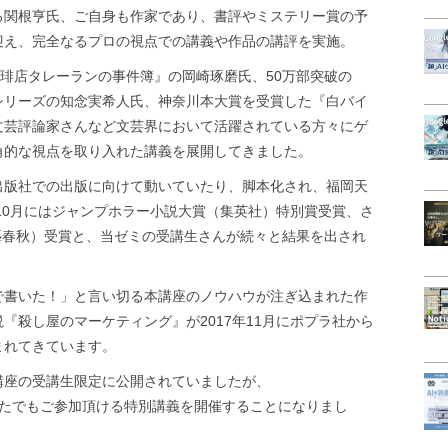
る関根亨氏、ご自身も作家であり、書評やミステリー賞の予
迎え、完全なるプロの視点での講義や作品の講評を実施。
珈琲店タレーランの事件簿』の岡崎琢磨氏、50万部突破の
シリーズの知念実希人氏、神奈川本大賞を受賞した『白バイ
文芸評論家さんなど文芸界において活躍されている方々にゲ
角的な視点を取り入れた講義を展開してきました。
出版社での出版に向けて動いていたり、脚本化され、福岡天
年10月にはジャンプホラー小説大賞（集英社）特別賞受賞、さ
文藝春秋）受賞と、当ゼミの受講生さんが続々と結果を出され
で書いた！」と言い切る本講座のノウハウが注ぎ込まれた作
『殺し屋のマーケティング』が2017年11月にポプラ社から
まれてきています。
講座の受講生限定に公開されていましたが、
なたでもご参加頂ける特別講義を開催することになりまし