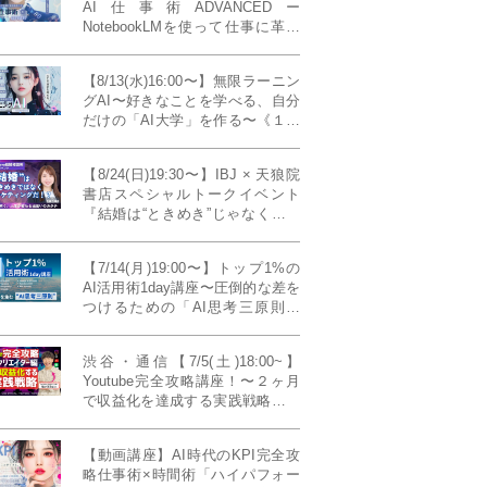
AI仕事術ADVANCEDー
NotebookLMを使って仕事に革命
を起こす！〔４ヶ月本講座〕
【8/13(水)16:00〜】無限ラーニン
グAI〜好きなことを学べる、自分
だけの「AI大学」を作る〜《１日
完成特別版》
【8/24(日)19:30〜】IBJ × 天狼院
書店スペシャルトークイベント
『結婚は“ときめき”じゃなくて、
マーケティングだ！？』〜データ
で読み解く、人生が変わる出会い
【7/14(月)19:00〜】トップ1%の
のカタチ〜《BOOKLove結婚相談
AI活用術1day講座〜圧倒的な差を
所presents》
つけるための「AI思考三原則」
《生成AIの教科書(35,000文字分)
プレゼント！》
渋谷・通信【7/5(土)18:00~】
Youtube完全攻略講座！〜２ヶ月
で収益化を達成する実践戦略！ゲ
スト：Norihikoさん(Youtube／映
像クリエイター)《Presented by
【動画講座】AI時代のKPI完全攻
発信力養成ラボNEO》
略仕事術×時間術「ハイパフォー