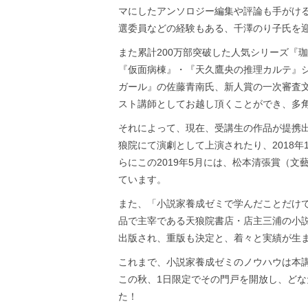
マにしたアンソロジー編集や評論も手がけ
選委員などの経験もある、千澤のり子氏を
また累計200万部突破した人気シリーズ『
『仮面病棟』・『天久鷹央の推理カルテ』
ガール』の佐藤青南氏、新人賞の一次審査
スト講師としてお越し頂くことができ、多
それによって、現在、受講生の作品が提携
狼院にて演劇として上演されたり、2018
らにこの2019年5月には、松本清張賞（
ています。
また、「小説家養成ゼミで学んだことだけ
品で主宰である天狼院書店・店主三浦の小説
出版され、重版も決定と、着々と実績が生
これまで、小説家養成ゼミのノウハウは本
この秋、1日限定でその門戸を開放し、ど
た！