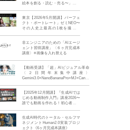
絵本を創る・読む・売る〜」イン
ディーズ対応版！あなたの作品を
天狼院書店で販売しよう！《各店
東京【2026年5月開講】パーフェ
20名限定》
クト・ポートレート」ゼミNEO〜
その人史上最高の1枚を撮る！
「撮り（モデル撮影）」「見せ
（講評）」「発表する（展示会開
非エンジニアのための「AIエージ
催）」《初参加大歓迎／12名限
ェント習得講座」〈６ヶ月完成本
定》
講座〉✳︎画像を入れ替える
【動画受講】「超」AIビジュアル革命
〈２日間年末集中講座〉
Gemini3.0×NanoBananaPro×MJ×Canva
＝「超」AIビジュアル革命《50席限
定》
【2025年12月開講】『生成AIでは
じめる動画制作入門』講座2026〜
誰でも動画を作れる！初心者から
始める3ヶ月動画制作プログラム
生成AI時代のトータル・セルフマ
ネジメントHuman2.0実装プロジ
ェクト《6ヶ月完成本講座》