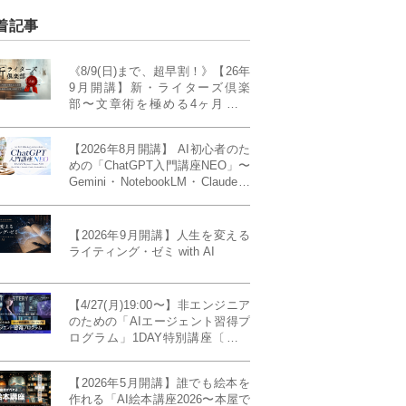
着記事
《8/9(日)まで、超早割！》【26年
9月開講】新・ライターズ倶楽
部〜文章術を極める4ヶ月講義
《「ライティング・ゼミ」の上級
コース／50席限定》
【2026年8月開講】 AI初心者のた
めの「ChatGPT入門講座NEO」〜
Gemini・NotebookLM・Claudeま
で、目的で使い分けられるように
なる4ヶ月〜〔４ヶ月完成基礎講
座〕
【2026年9月開講】人生を変える
ライティング・ゼミ with AI
【4/27(月)19:00〜】非エンジニア
のための「AIエージェント習得プ
ログラム」1DAY特別講座〔パワ
ーアップ版〕
【2026年5月開講】誰でも絵本を
作れる「AI絵本講座2026〜本屋で