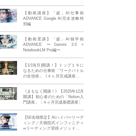
【動画講座】「超」AI仕事術
ADVANCE Google AI完全攻略特
別編
【動画受講】「超」AI独学術
ADVANCE 〜Gemini 3.0 ×
NotebookLM Pro編〜
【1/19(月)開講！】トップ１％に
なるための仕事術「ワークバトル
の全技術」《４ヶ月完成講座》ー
最強の時間術×脳科学×令和の武士
道ー 【50席限定】
《まもなく開講！》【2025年12月
開講】初心者のための「Notion入
門講座」〔４ヶ月完成基礎講座〕
【50名様限定】AIハイパーリーデ
ィング／天狼院式インフィニティ
∞リーディング習得メソッド《４
ヶ月完成本講座》