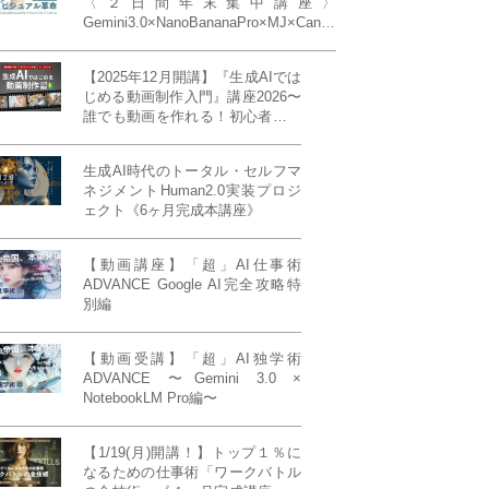
〈２日間年末集中講座〉
Gemini3.0×NanoBananaPro×MJ×Canva
＝「超」AIビジュアル革命《50席限
定》
【2025年12月開講】『生成AIでは
じめる動画制作入門』講座2026〜
誰でも動画を作れる！初心者から
始める3ヶ月動画制作プログラム
生成AI時代のトータル・セルフマ
ネジメントHuman2.0実装プロジ
ェクト《6ヶ月完成本講座》
【動画講座】「超」AI仕事術
ADVANCE Google AI完全攻略特
別編
【動画受講】「超」AI独学術
ADVANCE 〜Gemini 3.0 ×
NotebookLM Pro編〜
【1/19(月)開講！】トップ１％に
なるための仕事術「ワークバトル