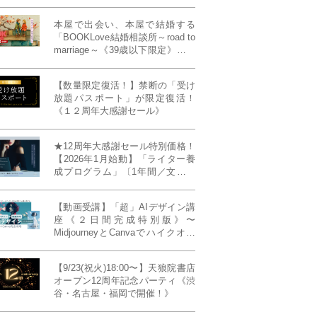
て“作品を仕事に変える”写真家・
青山裕企先生ご登壇！《発信力養
本屋で出会い、本屋で結婚する
成ラボPresents》
「BOOKLove結婚相談所～road to
marriage～《39歳以下限定》」全
国4拠点/関東/中部/関西/九州
【数量限定復活！】禁断の「受け
放題パスポート」が限定復活！
《１２周年大感謝セール》
★12周年大感謝セール特別価格！
【2026年1月始動】「ライター養
成プログラム」〔1年間／文章講
座受け放題＋週1フィードバッ
ク〕〜“読む人を動かすライタ
【動画受講】「超」AIデザイン講
ー”へ、全国どこからでも。〜《全
座《２日間完成特別版》〜
店舗リアルタイム参加OK／録画
MidjourneyとCanvaでハイクオリ
視聴対応／限定4席》
ティ・デザインを自在に生成
【9/23(祝火)18:00〜】天狼院書店
オープン12周年記念パーティ《渋
谷・名古屋・福岡で開催！》