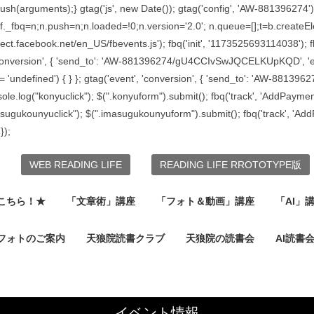
ush(arguments);} gtag('js', new Date()); gtag('config', 'AW-881396274'
)f._fbq=n;n.push=n;n.loaded=!0;n.version='2.0'; n.queue=[];t=b.create
ect.facebook.net/en_US/fbevents.js'); fbq('init', '1173525693114038'); f
ent', 'conversion', { 'send_to': 'AW-881396274/gU4CCIvSwJQCELKUpKQD', 'ev
l) != 'undefined') { } }; gtag('event', 'conversion', { 'send_to': 'AW-8
nsole.log("konyuclick"); $(".konyuform").submit(); fbq('track', 'AddPaym
imasugukounyuclick"); $(".imasugukounyuform").submit(); fbq('track', 'Ad
});
WEB READING LIFE
READING LIFE RROTOTYPE版
こちら！★
「文章術」講座
「フォト＆動画」講座
「AI」
フォトのご案内
天狼院読書クラブ
天狼院の読書会
AI読書
イベント情報