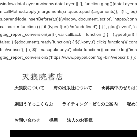
window.dataLayer = window.dataLayer || []; function gtag(){dataLayer.p
n.callMethod.apply(n,arguments):n.queue.push(arguments)}; if(!f._fbq
s.parentNode.insertBefore(t,s)}(window, document,'script', 'https://conn
callback = function () { if (typeof(url) != 'undefined') { } }; gtag('ev
gtag_report_conversion(url) { var callback = function () { if (typeof(ur
false; }
$(document).ready(function() { $('.konyu').click( function(){ co
bin/webscr'); } ); $('.imasugukounyu').click( function(){ console.log("
gtag_report_conversion2('https://www.paypal.com/cgi-bin/webscr'); } ); 
天狼院について
海の出版社について
★募集中のゼミは
劇団うそっこくらぶ
ライティング・ゼミのご案内
秘め
お問い合わせ
採用
法人のお客様