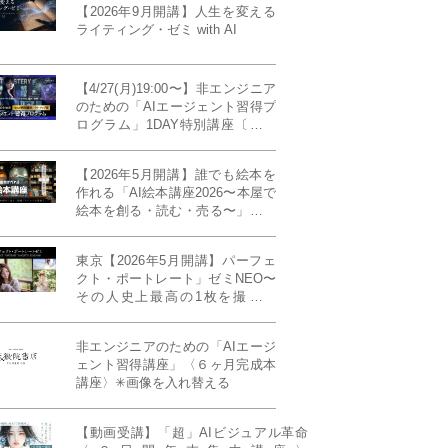
座〕
【2026年9月開講】人生を変える
ライティング・ゼミ with AI
【4/27(月)19:00〜】非エンジニア
のための「AIエージェント習得プ
ログラム」1DAY特別講座〔パワ
ーアップ版〕
【2026年5月開講】誰でも絵本を
作れる「AI絵本講座2026〜本屋で
絵本を創る・読む・売る〜」イン
ディーズ対応版！あなたの作品を
天狼院書店で販売しよう！《各店
東京【2026年5月開講】パーフェ
20名限定》
クト・ポートレート」ゼミNEO〜
その人史上最高の1枚を撮る！
「撮り（モデル撮影）」「見せ
（講評）」「発表する（展示会開
非エンジニアのための「AIエージ
催）」《初参加大歓迎／12名限
ェント習得講座」〈６ヶ月完成本
定》
講座〉✳︎画像を入れ替える
【動画受講】「超」AIビジュアル革命