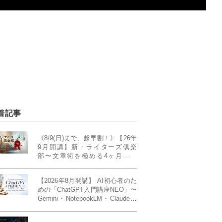
着記事
《8/9(日)まで、超早割！》【26年
9月開講】新・ライターズ倶楽
部〜文章術を極める4ヶ月講義
《「ライティング・ゼミ」の上級
コース／50席限定》
【2026年8月開講】 AI初心者のた
めの「ChatGPT入門講座NEO」〜
Gemini・NotebookLM・Claudeま
で、目的で使い分けられるように
なる4ヶ月〜〔４ヶ月完成基礎講