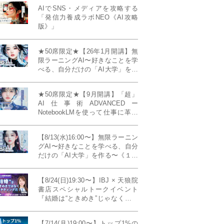
AIでSNS・メディアを攻略する
「発信力養成ラボNEO《AI攻略
版》」
★50席限定★【26年1月開講】無
限ラーニングAI〜好きなことを学
べる、自分だけの「AI大学」を作
る〜《4ヶ月完成本講座》
★50席限定★【9月開講】「超」
AI仕事術ADVANCEDー
NotebookLMを使って仕事に革命
を起こす！〔４ヶ月本講座〕
【8/13(水)16:00〜】無限ラーニン
グAI〜好きなことを学べる、自分
だけの「AI大学」を作る〜《１日
完成特別版》
【8/24(日)19:30〜】IBJ × 天狼院
書店スペシャルトークイベント
『結婚は“ときめき”じゃなくて、
マーケティングだ！？』〜データ
で読み解く、人生が変わる出会い
【7/14(月)19:00〜】トップ1%の