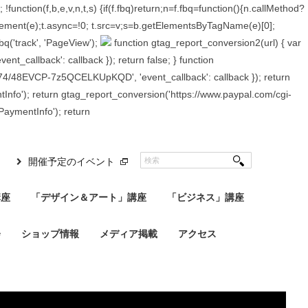
);
!function(f,b,e,v,n,t,s) {if(f.fbq)return;n=f.fbq=function(){n.callMethod?
Element(e);t.async=!0; t.src=v;s=b.getElementsByTagName(e)[0];
bq('track', 'PageView');
function gtag_report_conversion2(url) { var
ent_callback': callback }); return false; }
function
81396274/48EVCP-7z5QCELKUpKQD', 'event_callback': callback }); return
entInfo'); return gtag_report_conversion('https://www.paypal.com/cgi-
dPaymentInfo'); return
開催予定のイベント
講座
「デザイン＆アート」講座
「ビジネス」講座
会
ショップ情報
メディア掲載
アクセス