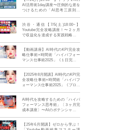
のカタチ〜《BOOKLove結婚相談
AI活用術1day講座〜圧倒的な差を
所presents》
つけるための「AI思考三原則」
《生成AIの教科書(35,000文字分)
プレゼント！》
渋谷・通信【7/5(土)18:00~】
Youtube完全攻略講座！〜２ヶ月
で収益化を達成する実践戦略！ゲ
スト：Norihikoさん(Youtube／映
像クリエイター)《Presented by
【動画講座】AI時代のKPI完全攻
発信力養成ラボNEO》
略仕事術×時間術「ハイパフォー
マンス仕事術2025」《１日完成特
別版》
【2025年8月開講】AI時代のKPI完
全攻略仕事術×時間術「ハイパフ
ォーマンス仕事術2025」《プロフ
ェッショナル版／６ヶ月完成本講
座》《50名限定》
AI時代を攻略するための「ハイパ
フォーマンス思考術」〔３ヶ月完
成本講座〕〜AIのポテンシャルを
最大限に引き出す必修メソッド〜
《50名様限定》
【25年6月開講】ゼロから学ぶ！
「Youtube動画編集マスター講