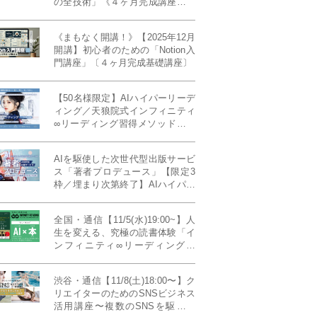
の全技術」《４ヶ月完成講座》ー
最強の時間術×脳科学×令和の武士
道ー 【50席限定】
《まもなく開講！》【2025年12月
開講】初心者のための「Notion入
門講座」〔４ヶ月完成基礎講座〕
【50名様限定】AIハイパーリーデ
ィング／天狼院式インフィニティ
∞リーディング習得メソッド《４
ヶ月完成本講座》
AIを駆使した次世代型出版サービ
ス「著者プロデュース」【限定3
枠／埋まり次第終了】AIハイパー
プレス・システム搭載
全国・通信【11/5(水)19:00~】人
生を変える、究極の読書体験「イ
ンフィニティ∞リーディング／
INFINITY ∞ READING」TYPE
W 11月課題本『THIRD
渋谷・通信【11/8(土)18:00〜】ク
MILLENNIUM THINKING アメリ
リエイターのためのSNSビジネス
カ最高峰大学の人気講義』
活用講座〜複数のSNSを駆使し