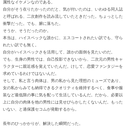
属性なイケメンなのである。
自分がそう在りたかったのだと、気が付いたのは、いわゆる同人誌
と呼ばれる、二次創作を読み流していたときだった。ちょっとした
衝撃だった。でも、腑に落ちた。
そうか、そうだったのか。
本当は、ハイスペックな誰かに、エスコートされたい訳でも、守ら
れたい訳でも無く。
自分がハイスペックさを活用して、誰かの面倒を見たいのだ。
でも、生身の男性では、自己投影できないから、二次元の男性キャ
ラクターに親近感を覚えていたんだ。けして、恋愛ファンタジーを
求めているわけではないんだ。
そして、私と言う肉体は、男の私から見た理想のミューズであり、
女の私からみても納得できるクオリティを維持するべく、食事や服
装など最低限の事に気を配って生活しているんだ。だから、必要以
上に自分の肉体を他の男性には見せびらかしたくないんだ。もった
いない、と過保護セコムが発動するから。
長年のひっかかりが、解決した瞬間だった。