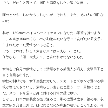
でも、だからと言って、同性と恋愛をしたい訳では無い。
随分とややこしいかもしれないが、それも、また、その人の個性な
のだ。
私が、180cmのハイスペックイケメンになりたい願望を持つよう
に、本当は150cmくらいの小動物みたいな守ってあげたい系女子に
生まれたかった男性もいると思う。
でも、それは、決して大きな声では言えないことだ。
何故なら、「頭、大丈夫？」と言われかねないからだ。
女装をご自分の個性としてご活躍される芸能人が増え、女装男子と
言う言葉も出来た。
学校の制服でも、女子生徒に対して、スカートとズボンが選べる学
校が増えてきている。素晴らしい進歩だと思う一方、男性にはま
だ、スカートを堂々と身に付ける日常の壁は厚い。
しかし、日本の服装史を振り返ると、帯の位置や太さ、袖の形、衣
文の抜き具合以外は、ほぼ同じなのが和服の凄いところである。袴