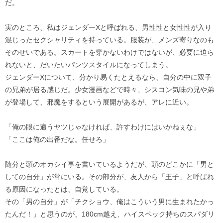
だ。
実のところ、私はジェンダーXと呼ばれる、男性性と女性性が入り
混じったセクシャリティを持っている。服装が、メンズ寄りなのも
そのせいである。スカートを穿かないわけではないが、必要に迫ら
れないと、だいたいパンツスタイルになってしまう。
ジェンダーXについて、分かり易くたとえるなら、自分の中に双子
の兄弟が居る感じだ。少女漫画などで時々、シスコン気味の兄や弟
が登場して、邪魔をするという展開があるが、アレに近い。
「俺の眼に適うヤツじゃなければ、許すわけにはいかねぇな」
「ここは俺の出番だな。任せろ」
随分と頭のオカシイ事を書いているようだが、頭のどこかに「男と
しての自分」が常にいる。その部分が、友人から「王子」と呼ばれ
る原因になったとは、自覚している。
その「男の自分」が「チクショウ、俺はこういう男に生まれたかっ
たんだ！」と思うのが、180cm越え、ハイスペック持ちのスパダリ