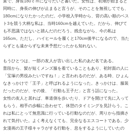
業で、身長180ｃｍになりたいと書いた。女性は、初潮が始まると
同時に、身長の伸びが止まると言うが、そのことを無視してでも、
180cmになりたかったのだ。小学校入学時から、背の高い順のベス
ト3を競う大柄な私は、当時160cmを越えていた。だから、伸びて
も不思議ではないと踏んだのだろう。残念ながら、今の私は
165cm。ただし、ハイヒールを履くと170cm後半になるので、当た
らずとも遠からずな未来予想だったかも知れない。
もうひとつは、一部の友人が言い出した私のあだ名である。
普段から、髪が短くメンズ服を着ていることもあり、初対面の人に
「宝塚の男役みたいですね！」と言われるのだが、ある時、ひょん
なきっかけで「王子」と呼ばれるようになった。きっかけは、服装
だったのだが、その後、「行動も王子だ」と言う話になった。
女性の友人と居れば、車道側を歩いたり、ドアを開けて先に入って
もらう。相手の歩幅に合わせて、休憩のタイミングを見計らう。こ
れは私にとって無意識に行っている行動なのだが、周りから指摘さ
れて気付いた。よく考えなくても、完全なるエスコートである。少
女漫画の王子様キャラがする行動を、息をするようにしていたの