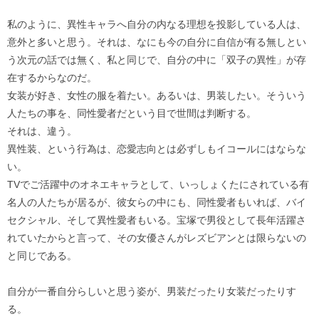
私のように、異性キャラへ自分の内なる理想を投影している人は、
意外と多いと思う。それは、なにも今の自分に自信が有る無しとい
う次元の話では無く、私と同じで、自分の中に「双子の異性」が存
在するからなのだ。
女装が好き、女性の服を着たい。あるいは、男装したい。そういう
人たちの事を、同性愛者だという目で世間は判断する。
それは、違う。
異性装、という行為は、恋愛志向とは必ずしもイコールにはならな
い。
TVでご活躍中のオネエキャラとして、いっしょくたにされている有
名人の人たちが居るが、彼女らの中にも、同性愛者もいれば、バイ
セクシャル、そして異性愛者もいる。宝塚で男役として長年活躍さ
れていたからと言って、その女優さんがレズビアンとは限らないの
と同じである。
自分が一番自分らしいと思う姿が、男装だったり女装だったりす
る。