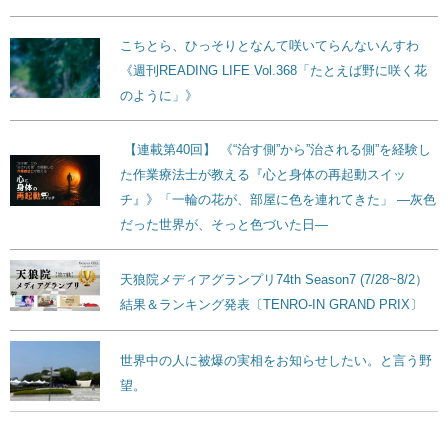
こちとら、ひっそりとなんて咲いてらんないんすわ
《週刊READING LIFE Vol.368「たとえば野に咲く花
のように」》
【連載第40回】 《“治す側”から”治される側”を経験し
た作業療法士が教える『心と身体の再起動スイッ
チ』》「一輪の花が、部屋に色を連れてきた」 ―灰色
だった世界が、そっと色づいた日―
天狼院メディアグランプリ74th Season7 (7/28~8/2）
結果＆ランキング発表〔TENRO-IN GRAND PRIX〕
世界中の人に被爆の実相をお知らせしたい。と言う野
望。