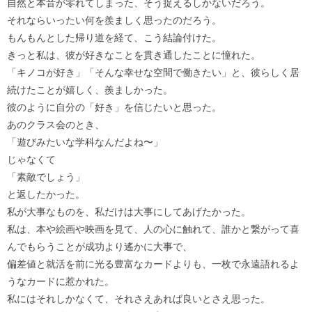
自然と本音が零れてしまった、そう捉えるしかないだろう。
それならいったい何を羨ましく思ったのだろう。
もんもんとした帰り道を経て、こう結論付けた。
きっと私は、彼が好きなことを貫き通したことに憧れた。
「キノコが好き」「そんな幸せな空間で働きたい」と、彼らしく居
続けたことが嬉しく、羨ましかった。
彼のように自分の「好き」を信じたいと思った。
あのクラス会のとき、
「遊びみたいな学科なんだよね〜」
じゃなくて
「素敵でしょう」
と返したかった。
私が大事なものを、私だけは大事にしてあげたかった。
私は、本や絵画や映画を見て、人の心に触れて、誰かと繋がって喜
んでもらうことが成功より遙かに大事で、
偏差値と就活を前に光る豊富なカードよりも、一枚で永遠語れるよ
うなカードに惹かれた。
私にはそれしかなくて、それさえあれば良いとさえ思った。