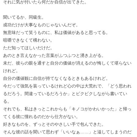
それに気が付いたら何だか自信が出てきた。
聞いてるか、同級生。
成功だけが大事なものじゃないんだぞ。
無意味だって笑うものに、私は価値があると思ってる。
咀嚼できなくて構わない。
ただ知ってほしいだけだ。
あのとき言えなかった言葉がふつふつと湧き上がる。
未だ、彼らの眼を通すと自分の価値が消えるのが悔しくて堪らない
けれど。
自分の価値観に自信が持てなくなるときもあるけれど。
今だって強気を装っているけれど心の中は大荒れで、「どう思われ
るだろう。間違っているだろうか」とビクビクしながら書いてい
る。
それでも、私はきっとこれからも「キノコがかわいかった」と帰っ
てくる彼に憧れるのだから仕方がない。
好きなものを、ずっとそのやさしい手で包んできた。
そんな彼の話を聞いて思わず「いいなぁ……」と溢してしまうのだ