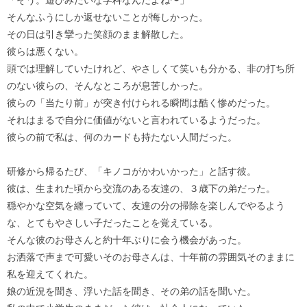
「そう。遊びみたいな学科なんだよね〜」
そんなふうにしか返せないことが悔しかった。
その日は引き攣った笑顔のまま解散した。
彼らは悪くない。
頭では理解していたけれど、やさしくて笑いも分かる、非の打ち所
のない彼らの、そんなところが息苦しかった。
彼らの「当たり前」が突き付けられる瞬間は酷く惨めだった。
それはまるで自分に価値がないと言われているようだった。
彼らの前で私は、何のカードも持たない人間だった。
研修から帰るたび、「キノコがかわいかった」と話す彼。
彼は、生まれた頃から交流のある友達の、３歳下の弟だった。
穏やかな空気を纏っていて、友達の分の掃除を楽しんでやるよう
な、とてもやさしい子だったことを覚えている。
そんな彼のお母さんと約十年ぶりに会う機会があった。
お洒落で声まで可愛いそのお母さんは、十年前の雰囲気そのままに
私を迎えてくれた。
娘の近況を聞き、浮いた話を聞き、その弟の話を聞いた。