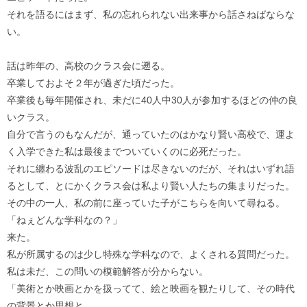
それを語るにはまず、私の忘れられない出来事から話さねばならな
い。
話は昨年の、高校のクラス会に遡る。
卒業しておよそ２年が過ぎた頃だった。
卒業後も毎年開催され、未だに40人中30人が参加するほどの仲の良
いクラス。
自分で言うのもなんだが、通っていたのはかなり賢い高校で、運よ
く入学できた私は最後までついていくのに必死だった。
それに纏わる波乱のエピソードは尽きないのだが、それはいずれ語
るとして、とにかくクラス会は私より賢い人たちの集まりだった。
その中の一人、私の前に座っていた子がこちらを向いて尋ねる。
「ねぇどんな学科なの？」
来た。
私が所属するのは少し特殊な学科なので、よくされる質問だった。
私は未だ、この問いの模範解答が分からない。
「美術とか映画とかを扱ってて、絵と映画を観たりして、その時代
の背景とか思想と