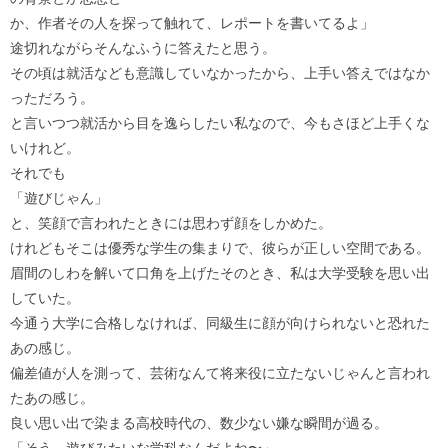
か、作者その人を探って触れて、レポートを書いてるよ」
途切れながらそんなふうに答えたと思う。
その頃は就活なども意識していなかったから、上手い答えではなか
っただろう。
と言いつつ就活から目を逸らしたい私なので、今もさほど上手くな
いけれど。
それでも
「遊びじゃん」
と、笑顔で言われたときには思わず顔をしかめた。
けれどもそこは優秀な学生の集まりで、彼らが正しい空間である。
眉間のしわを解いて口角を上げたそのとき、私は大学受験を思い出
していた。
今通う大学に合格しなければ、同級生に顔が向けられないと恐れた
あの感じ。
偏差値が人を測って、芸術なんて将来役に立たないじゃんと言われ
たあの感じ。
良い思い出で染まる高校時代の、数少ない嫌な瞬間が過る。