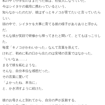
私の中で小学生のままだった彼は、社会人になっていた。
今はシイタケの栽培に携わっているという。
知らなかったのだが、彼はずっとキノコが育てたいと言っていたら
しい。
頭の中で、シイタケを大事に育てる彼の様子がありありと浮かん
だ。
そんな彼が笑顔で研修から帰ってきたと聞いて、とてもほっこりし
た。
毎度「キノコがかわいかった」なんて言葉を添えて。
けれど、初めに私の口から出たのは安堵の言葉ではなかった。
「いいなぁ……」
まるで彼を妬むような。
そんな、自分本位な感想だった。
その言葉に驚いて
「よかったね、本当に」
と、かき消すように続けた。
彼のお母さんと別れてから、自分の声が反芻する。