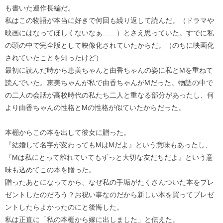
も書いた連作長編だ。
私はこの物語が本当に好きで何回も繰り返して読んだ。（ドラマや
映画にはなってほしくないなぁ……）とさえ思っていた。すでに私
の頭の中で完全版として映像化されていたからだ。（のちに映画化
されていたことを知ったけど）
最初に読んだ時から恵美ちゃんと由香ちゃんの姿に私とMを重ねて
読んでいた。恵美ちゃんが私で由香ちゃんがMだった。物語の中で
の二人の会話が高校時代の私たち二人と重なる部分があったし、何
より由香ちゃんの性格とMの性格が似ていたからだった。
本棚からこの本を出して彼女に贈った。
『結婚して名字が変わってもMはMだよ』という意味もあったし、
『Mは私にとって離れていてもずっと大切な友だちだよ』という意
味も込めてこの本を贈った。
贈ったあとになってから、なぜ私の手垢がたくさんついた本をプレ
ゼントしたのだろう？お祝い事なのだから新しい本を買ってプレゼ
ントしたらよかったのにと後悔した。
私は正直に「私の本棚から嫁に出しました」と伝えた。