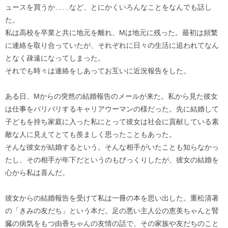
ュースを買うか……など、とにかくいろんなことをなんでも話し
た。
私は高校を卒業と共に地元を離れ、Mは地元に残った。最初は頻繁
に連絡を取り合っていたが、それぞれに日々の生活に追われてなん
となく疎遠になってしまった。
それでも時々は連絡をしあってお互いに近況報告をした。
ある日、Mからの突然の結婚報告のメールが来た。私から見た彼女
は仕事をバリバリするキャリアウーマンの様だった。先に結婚して
子どもを持ち家庭に入った私にとって彼女は社会に貢献している素
敵な人に見えてとても羨ましく思ったこともあった。
そんな彼女が結婚するという。そんな相手がいたことも知らなかっ
たし、その相手が年下だというのもびっくりしたが、彼女の結婚を
心から私は喜んだ。
彼女からの結婚報告を受けて私は一冊の本を思い出した。重松清著
の「きみの友だち」という本だ。足の悪い主人公の恵美ちゃんと腎
臓の病気をもつ由香ちゃんの友情の話で、その家族や友だちのこと