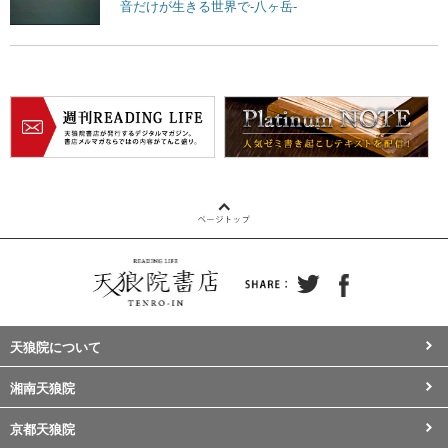
音だけが生きる世界で-八ヶ岳-
天狼院について
湘南天狼院
京都天狼院