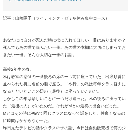
記事：山﨑陽子（ライティング・ゼミ冬休み集中コース）
あなたには自分が死んだ時に棺に入れてほしい一冊はありますか？
死んでもあの世で読みたい一冊。あの世の本棚に大切にしまってお
きたい一冊。そんな大切な一冊のお話。
高校2年生の春。
私は教室の窓側の一番後ろの席の一つ前に座っていた。出席順番に
並べられた机に名前の順で座る。「や行」の私は毎年クラス替えに
なるとだいだいこの辺の（最後）に座っていたのだ。
しかしこの年は珍しいことに一つだけ違った。私の後ろに座ってい
た（最後の人）がいたのだ。それがMとの最初の出会いだった。
Mとはその時に初めて同じクラスになって話をした。仲良くなるの
に時間はかからなかった。
昨日見たテレビの話やクラスの子の話、今日は自動販売機で何のジ