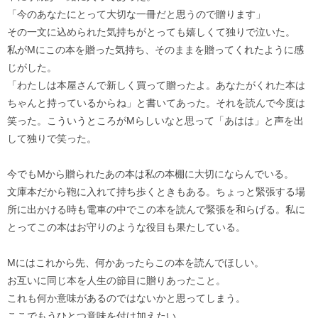
「今のあなたにとって大切な一冊だと思うので贈ります」
その一文に込められた気持ちがとっても嬉しくて独りで泣いた。
私がMにこの本を贈った気持ち、そのままを贈ってくれたように感
じがした。
「わたしは本屋さんで新しく買って贈ったよ。あなたがくれた本は
ちゃんと持っているからね」と書いてあった。それを読んで今度は
笑った。こういうところがMらしいなと思って「あはは」と声を出
して独りで笑った。
今でもMから贈られたあの本は私の本棚に大切にならんでいる。
文庫本だから鞄に入れて持ち歩くときもある。ちょっと緊張する場
所に出かける時も電車の中でこの本を読んで緊張を和らげる。私に
とってこの本はお守りのような役目も果たしている。
Mにはこれから先、何かあったらこの本を読んでほしい。
お互いに同じ本を人生の節目に贈りあったこと。
これも何か意味があるのではないかと思ってしまう。
ここでもうひとつ意味を付け加えたい。