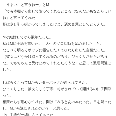
「うまいこと言うねー」とM。
「でも本棚から出して贈ってくれるところはなんだかあなたらしい
ね」と言ってくれた。
私は少し引っ掛かってしまったけど、褒め言葉としてとらえた。
Mが結婚してから数年たった。
私はMに手紙を書いた。「人生のソロ活動を始めました」と。
なるべく明るくポップに報告したくてひねり出した言葉だった。
（彼女はどう受け取ってくれるのだろう。びっくりさせただろう
な。でもちゃんと受け止めてくれるだろうな）と思って数週間過ご
した。
しばらくたってMからレターパックが送られてきた。
びっくりした。彼女らしく丁寧に封がされていて開けるのに手間取
った。
相変わらず用心な性格だ。開けてみるとあの本だった。目を疑った
し、Mから返却されたのか？ と思った。
中に手紙が一緒に入ってあった。