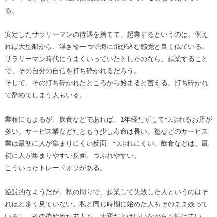
る。
安定したサラリーマンの待遇を捨てて、起業するというのは、例え
れば大型船から、浮き輪一つで海に飛び込む感覚と良く似ている。
サラリーマン時代にうまくいっていたとしたのなら、起業すること
で、その自分の自信を打ち砕かれるだろう。
そして、その打ち砕かれたところから始まると言える。打ち砕かれ
て辞めてしまう人もいる。
業種にもよるが、飲食などであれば、1年経たずしてつぶれるお店が
多い。サービス業などだともう少し寿命は長い。塾などのサービス
業は最初に人が集まりにくい反面、つぶれにくい。飲食などは、最
初に人が集まりやすい反面、つぶれやすい。
こういったトレードオフがある。
逆説的なようだが、私の周りで、起業して失敗した人というのはそ
れほど多く見ていない。私と同じ時期に始めた人もそのまま残って
いるし、その後始めた友人も、大変だとはいいながらも続けてい