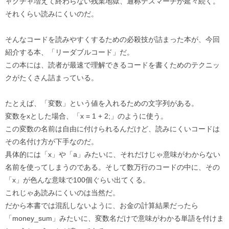
ャクチャ増えて終わらない残業地獄、通称デスマーチが延々続く。
それくらい読みにくいのだ。
そんなコードを読みやすくするための必殺技が詰まった本が、今回
紹介する本、「リーダブルコード」だ。
この本には、読者が最速で理解できるコードを書くためのテクニッ
クがたくさん詰まっている。
たとえば、「変数」という値を入れるための文字列がある。
変数をxとした場合、「x = 1 + 2;」のように使う。
この変数の名前は自由に付けられるんだけど、読みにくいコードは
その名付け方が下手なのだ。
具体的には「x」や「a」みたいに、それだけじゃ意味がわからない
名前を使ってしまうのである。そして数万行のコードの中に、その
「x」が色んな意味で100個ぐらい出てくる。
これじゃあ読みにくいのは当然だ。
だから本書では混乱しないように、お金の計算結果だったら
「money_sum」みたいに、変数名だけで意味がわかる単語を付けま