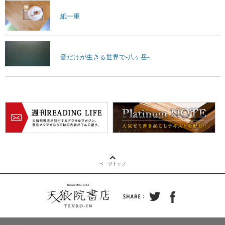
紙一重
音だけが生きる世界で-八ヶ岳-