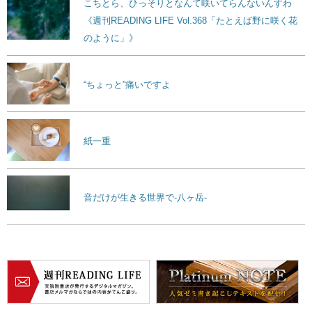
こちとら、ひっそりとなんて咲いてらんないんすわ
《週刊READING LIFE Vol.368「たとえば野に咲く花
のように」》
“ちょっと”痛いですよ
紙一重
音だけが生きる世界で-八ヶ岳-