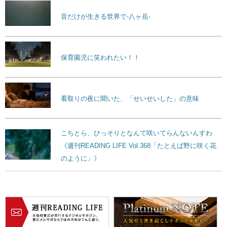
音だけが生きる世界で-八ヶ岳-
保育園児に笑われたい！！
看取りの夜に聞いた、「せいせいした」の意味
こちとら、ひっそりとなんて咲いてらんないんすわ
《週刊READING LIFE Vol.368「たとえば野に咲く花
のように」》