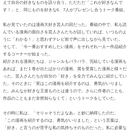
えて自分の好きなものを語り合う。ただただ「これが好きなんで
す！」と、同じものを好きな6、7人がプレゼンし合うトーク番組。
私が見ていたのは漫画大好き芸人の回だった。番組の中で、私も読
んでいる漫画の面白さを芸人さんたちが話していれば、いつものよ
うに「わかる！」と思わずテレビ前で声に出しながら見ていた。
そして、「今一番おすすめしたい漫画」をそれぞれ一人一作品紹介
するコーナーが始まった。
紹介される漫画たちは、ジャンルもバラバラ、完結している漫画も
あれば、まだ１巻が出たばかりの漫画、賞を受賞した漫画と様々だ
った。芸人さんたちが自分の「好き」を全力でみんなに紹介してい
た。そのときに「実はこの漫画を紹介するのは、勇気がいりまし
た。みんなが好きな王道ものとは違うので。さらに作者のことも、
作品のこともまだ全然知らなくて」というトークをしていた。
その時に私は、「そりゃそうだよなあ」と妙に納得したのだ。
「この漫画を紹介するのは、勇気がいりました」という言葉は、
「好き」と言うのが苦手な私の気持ちそのものだった。私に必要な