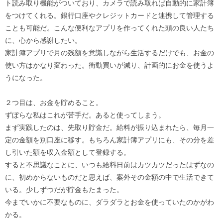
ト読み取り機能がついており、カメラで読み取れば自動的に家計簿
をつけてくれる。銀行口座やクレジットカードと連携して管理する
ことも可能だ。こんな便利なアプリを作ってくれた頭の良い人たち
に、心から感謝したい。
家計簿アプリで月の残額を意識しながら生活するだけでも、お金の
使い方はかなり変わった。衝動買いが減り、計画的にお金を使うよ
うになった。
２つ目は、お金を貯めること。
ずぼらな私はこれが苦手だ。あると使ってしまう。
まず実践したのは、先取り貯金だ。給料が振り込まれたら、毎月一
定の金額を別口座に移す。もちろん家計簿アプリにも、その分を差
し引いた額を収入金額として登録する。
すると不思議なことに、いつも給料日前はカツカツだったはずなの
に、初めからないものだと思えば、案外その金額の中で生活できて
いる。少しずつだが貯金もたまった。
今までいかに不要なものに、ダラダラとお金を使っていたのかがわ
かる。