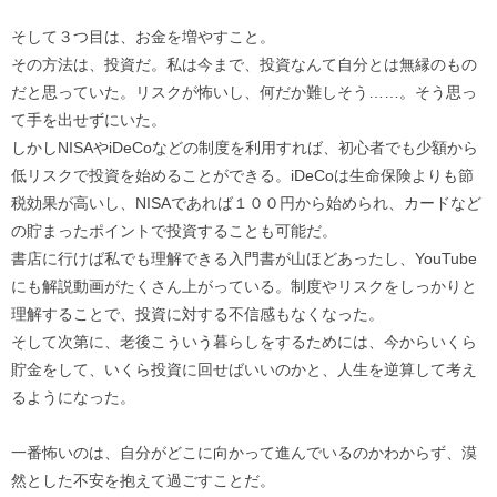
そして３つ目は、お金を増やすこと。
その方法は、投資だ。私は今まで、投資なんて自分とは無縁のもの
だと思っていた。リスクが怖いし、何だか難しそう……。そう思っ
て手を出せずにいた。
しかしNISAやiDeCoなどの制度を利用すれば、初心者でも少額から
低リスクで投資を始めることができる。iDeCoは生命保険よりも節
税効果が高いし、NISAであれば１００円から始められ、カードなど
の貯まったポイントで投資することも可能だ。
書店に行けば私でも理解できる入門書が山ほどあったし、YouTube
にも解説動画がたくさん上がっている。制度やリスクをしっかりと
理解することで、投資に対する不信感もなくなった。
そして次第に、老後こういう暮らしをするためには、今からいくら
貯金をして、いくら投資に回せばいいのかと、人生を逆算して考え
るようになった。
一番怖いのは、自分がどこに向かって進んでいるのかわからず、漠
然とした不安を抱えて過ごすことだ。