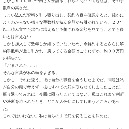
しかしYouTubeで中田さんが語るこれらの商品の問題点は、その手
数料の高さだ。
しまい込んだ資料を引っ張り出し、契約内容を確認すると、確かに
よくわからない様々な手数料が積立金額から引かれている。２０年
以上積み立てた場合に増えると予想される金額を見ても、とても多
いとは言えない。
しかも加入して数年しか経っていないため、今解約するとさらに解
約手数料が差し引かれ、戻ってくる金額はごくわずか。約３０万円
の損失だ。
「だまされた……」
そんな言葉が私の頭をよぎる。
しかし、それは違う。彼は自分の職務を全うしたまでだ。問題は私
が自分の頭で考えず、彼にすべての舵を取らせてしまったことだ。
振り返ってみれば、今回に限ったことではない。私はこれまで判断
や決断を迫られたとき、どこか人任せにしてしまうところがあっ
た。
これではいけない。私は自らの手で舵を切ることを決めた。