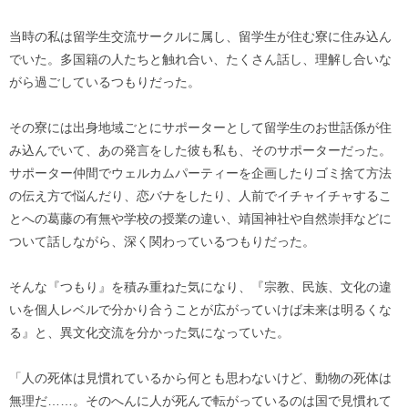
当時の私は留学生交流サークルに属し、留学生が住む寮に住み込ん
でいた。多国籍の人たちと触れ合い、たくさん話し、理解し合いな
がら過ごしているつもりだった。
その寮には出身地域ごとにサポーターとして留学生のお世話係が住
み込んでいて、あの発言をした彼も私も、そのサポーターだった。
サポーター仲間でウェルカムパーティーを企画したりゴミ捨て方法
の伝え方で悩んだり、恋バナをしたり、人前でイチャイチャするこ
とへの葛藤の有無や学校の授業の違い、靖国神社や自然崇拝などに
ついて話しながら、深く関わっているつもりだった。
そんな『つもり』を積み重ねた気になり、『宗教、民族、文化の違
いを個人レベルで分かり合うことが広がっていけば未来は明るくな
る』と、異文化交流を分かった気になっていた。
「人の死体は見慣れているから何とも思わないけど、動物の死体は
無理だ……。そのへんに人が死んで転がっているのは国で見慣れて