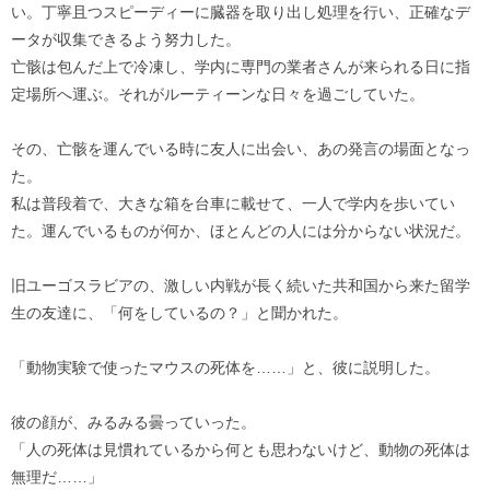
い。丁寧且つスピーディーに臓器を取り出し処理を行い、正確なデ
ータが収集できるよう努力した。
亡骸は包んだ上で冷凍し、学内に専門の業者さんが来られる日に指
定場所へ運ぶ。それがルーティーンな日々を過ごしていた。
その、亡骸を運んでいる時に友人に出会い、あの発言の場面となっ
た。
私は普段着で、大きな箱を台車に載せて、一人で学内を歩いてい
た。運んでいるものが何か、ほとんどの人には分からない状況だ。
旧ユーゴスラビアの、激しい内戦が長く続いた共和国から来た留学
生の友達に、「何をしているの？」と聞かれた。
「動物実験で使ったマウスの死体を……」と、彼に説明した。
彼の顔が、みるみる曇っていった。
「人の死体は見慣れているから何とも思わないけど、動物の死体は
無理だ……」