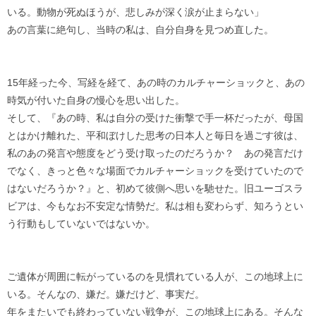
いる。動物が死ぬほうが、悲しみが深く涙が止まらない」
あの言葉に絶句し、当時の私は、自分自身を見つめ直した。
15年経った今、写経を経て、あの時のカルチャーショックと、あの
時気が付いた自身の慢心を思い出した。
そして、『あの時、私は自分の受けた衝撃で手一杯だったが、母国
とはかけ離れた、平和ぼけした思考の日本人と毎日を過ごす彼は、
私のあの発言や態度をどう受け取ったのだろうか？ あの発言だけ
でなく、きっと色々な場面でカルチャーショックを受けていたので
はないだろうか？』と、初めて彼側へ思いを馳せた。旧ユーゴスラ
ビアは、今もなお不安定な情勢だ。私は相も変わらず、知ろうとい
う行動もしていないではないか。
ご遺体が周囲に転がっているのを見慣れている人が、この地球上に
いる。そんなの、嫌だ。嫌だけど、事実だ。
年をまたいでも終わっていない戦争が、この地球上にある。そんな