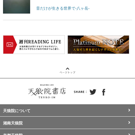
音だけが生きる世界で-八ヶ岳-
天狼院について
湘南天狼院