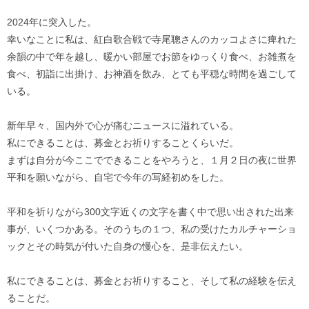
2024年に突入した。
幸いなことに私は、紅白歌合戦で寺尾聰さんのカッコよさに痺れた
余韻の中で年を越し、暖かい部屋でお節をゆっくり食べ、お雑煮を
食べ、初詣に出掛け、お神酒を飲み、とても平穏な時間を過ごして
いる。
新年早々、国内外で心が痛むニュースに溢れている。
私にできることは、募金とお祈りすることくらいだ。
まずは自分が今ここでできることをやろうと、１月２日の夜に世界
平和を願いながら、自宅で今年の写経初めをした。
平和を祈りながら300文字近くの文字を書く中で思い出された出来
事が、いくつかある。そのうちの１つ、私の受けたカルチャーショ
ックとその時気が付いた自身の慢心を、是非伝えたい。
私にできることは、募金とお祈りすること、そして私の経験を伝え
ることだ。