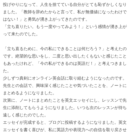
投げやりになって、人生を捨てている自分がとても恥ずかしくなり
ました。「教師を辞めたからと言って、私が無価値になったわけで
はない！」と勇気が湧き上がってきたのです。
「立ち直りたい。もう一度やってみよう！」という感情が湧き上が
って来たのでした。
「立ち直るために、今の私にできることは何だろう？」と考えたの
です。絶望的な思いをし、二度と思い出したくもないと感じたこと
もあったけれど、「今の私ができるのは英語だ！」と考えつきまし
た。
少しずつ真剣にオンライン英会話に取り組むようになったのです。
先生との会話で、興味深く感じたことや気づいたことを、ノートに
まとめるようになりました。
次第に、ノートにまとめたことを英文エッセイにし、レッスンで先
生に添削してもらうようになりました。いつも次のレッスンが待ち
遠しく感じたのでした。
エッセイが完成すると、ブログに投稿するようになりました。英文
エッセイを書く喜びが、私に英語力や表現力への自信を取り戻させ