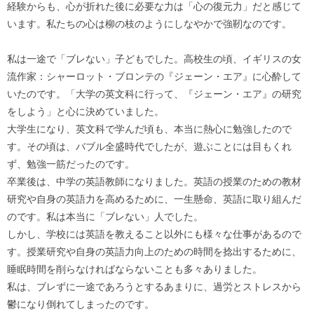
経験からも、心が折れた後に必要な力は「心の復元力」だと感じて
います。私たちの心は柳の枝のようにしなやかで強靭なのです。
私は一途で「ブレない」子どもでした。高校生の頃、イギリスの女
流作家：シャーロット・ブロンテの『ジェーン・エア』に心酔して
いたのです。「大学の英文科に行って、『ジェーン・エア』の研究
をしよう」と心に決めていました。
大学生になり、英文科で学んだ頃も、本当に熱心に勉強したので
す。その頃は、バブル全盛時代でしたが、遊ぶことには目もくれ
ず、勉強一筋だったのです。
卒業後は、中学の英語教師になりました。英語の授業のための教材
研究や自身の英語力を高めるために、一生懸命、英語に取り組んだ
のです。私は本当に「ブレない」人でした。
しかし、学校には英語を教えること以外にも様々な仕事があるので
す。授業研究や自身の英語力向上のための時間を捻出するために、
睡眠時間を削らなければならないことも多々ありました。
私は、ブレずに一途であろうとするあまりに、過労とストレスから
鬱になり倒れてしまったのです。