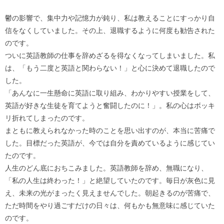
鬱の影響で、集中力や記憶力が鈍り、私は教えることにすっかり自
信をなくしていました。その上、退職するように何度も勧告された
のです。
ついに英語教師の仕事を辞めざるを得なくなってしまいました。私
は、「もう二度と英語と関わらない！」と心に決めて退職したので
した。
「あんなに一生懸命に英語に取り組み、わかりやすい授業をして、
英語が好きな生徒を育てようと奮闘したのに！」。私の心はボッキ
リ折れてしまったのです。
まともに教えられなかった時のことを思い出すのが、本当に苦痛で
した。目標だった英語が、今では自分を責めているように感じてい
たのです。
人生のどん底におちこみました。英語教師を辞め、無職になり、
「私の人生は終わった！」と絶望していたのです。毎日が灰色に見
え、未来の光がまったく見えませんでした。朝起きるのが苦痛で、
ただ時間をやり過ごすだけの日々は、何もかも無意味に感じていた
のです。