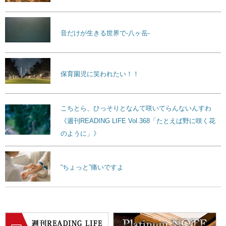
音だけが生きる世界で-八ヶ岳-
保育園児に笑われたい！！
こちとら、ひっそりとなんて咲いてらんないんすわ
《週刊READING LIFE Vol.368「たとえば野に咲く花
のように」》
“ちょっと”痛いですよ