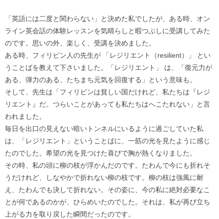
「英語には二度と関わらない」と決めた私でしたが、ある時、オン
ライン英会話の体験レッスンを気晴らしと暇つぶしに受講してみた
のです。思いの外、楽しく、受講を決めました。
ある時、フィリピン人の先生が 「レジリエント（resilient）」 とい
うことばを教えて下さいました。「レジリエント」 は、「復元力が
ある、弾力のある、たちまち元気を回復する」という意味も。
そして、先生は「フィリピンは貧しい国だけれど、私たちは『レジ
リエント』だ。つらいことがあっても私たちはへこたれない」と言
われました。
毎日を出口の見えない暗いトンネルにいるように過ごしていた私
は、「レジリエント」ということばに、一筋の光を見たように感じ
たのでした。希望の光を見つけた喜びで胸が熱くなりました。
その時、私の頭に柳の枝が浮かんだのです。たわんで今にも折れそ
うだけれど、しなやかで折れない柳の枝です。柳の枝は強風に耐
え、たわんでも決して折れない。その姿に、今の私に絶対必要なこ
とが何であるのかが、ひらめいたのでした。それは、私が再び立ち
上がる力を取り戻した瞬間だったのです。